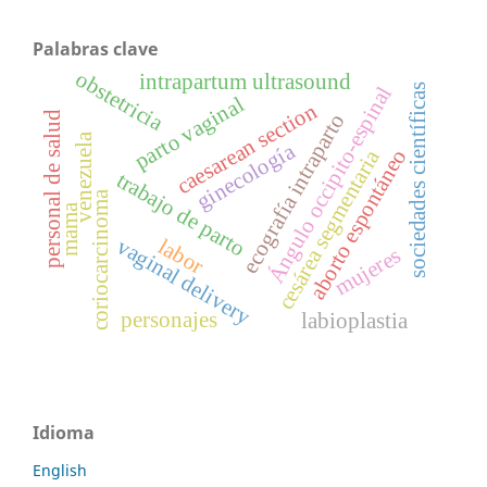
Palabras clave
obstetricia
intrapartum ultrasound
sociedades científicas
Ángulo occipito-espinal
parto vaginal
caesarean section
personal de salud
ecografía intraparto
venezuela
ginecología
cesárea segmentaria
aborto espontáneo
trabajo de parto
coriocarcinoma
mama
vaginal delivery
labor
mujeres
personajes
labioplastia
Idioma
English