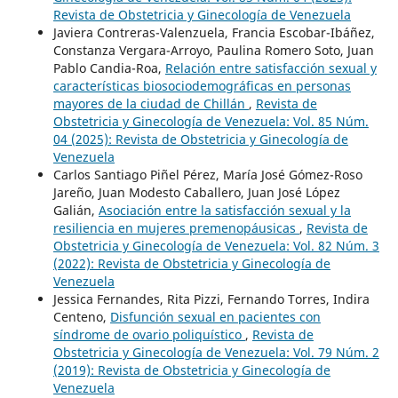
Revista de Obstetricia y Ginecología de Venezuela
Javiera Contreras-Valenzuela, Francia Escobar-Ibáñez,
Constanza Vergara-Arroyo, Paulina Romero Soto, Juan
Pablo Candia-Roa,
Relación entre satisfacción sexual y
características biosociodemográficas en personas
mayores de la ciudad de Chillán
,
Revista de
Obstetricia y Ginecología de Venezuela: Vol. 85 Núm.
04 (2025): Revista de Obstetricia y Ginecología de
Venezuela
Carlos Santiago Piñel Pérez, María José Gómez-Roso
Jareño, Juan Modesto Caballero, Juan José López
Galián,
Asociación entre la satisfacción sexual y la
resiliencia en mujeres premenopáusicas
,
Revista de
Obstetricia y Ginecología de Venezuela: Vol. 82 Núm. 3
(2022): Revista de Obstetricia y Ginecología de
Venezuela
Jessica Fernandes, Rita Pizzi, Fernando Torres, Indira
Centeno,
Disfunción sexual en pacientes con
síndrome de ovario poliquístico
,
Revista de
Obstetricia y Ginecología de Venezuela: Vol. 79 Núm. 2
(2019): Revista de Obstetricia y Ginecología de
Venezuela