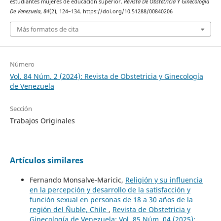
estudiantes mujeres de educación superior.
Revista De Obstetricia Y Ginecología
De Venezuela
,
84
(2), 124–134. https://doi.org/10.51288/00840206
Más formatos de cita
Número
Vol. 84 Núm. 2 (2024): Revista de Obstetricia y Ginecología
de Venezuela
Sección
Trabajos Originales
Artículos similares
Fernando Monsalve-Maricic,
Religión y su influencia
en la percepción y desarrollo de la satisfacción y
función sexual en personas de 18 a 30 años de la
región del Ñuble, Chile
,
Revista de Obstetricia y
Ginecología de Venezuela: Vol. 85 Núm. 04 (2025):