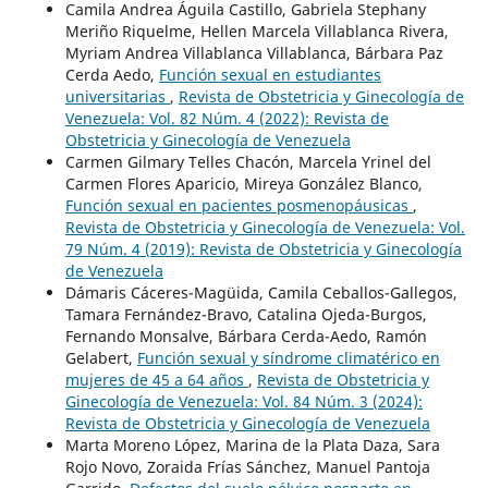
Camila Andrea Águila Castillo, Gabriela Stephany
Meriño Riquelme, Hellen Marcela Villablanca Rivera,
Myriam Andrea Villablanca Villablanca, Bárbara Paz
Cerda Aedo,
Función sexual en estudiantes
universitarias
,
Revista de Obstetricia y Ginecología de
Venezuela: Vol. 82 Núm. 4 (2022): Revista de
Obstetricia y Ginecología de Venezuela
Carmen Gilmary Telles Chacón, Marcela Yrinel del
Carmen Flores Aparicio, Mireya González Blanco,
Función sexual en pacientes posmenopáusicas
,
Revista de Obstetricia y Ginecología de Venezuela: Vol.
79 Núm. 4 (2019): Revista de Obstetricia y Ginecología
de Venezuela
Dámaris Cáceres-Magüida, Camila Ceballos-Gallegos,
Tamara Fernández-Bravo, Catalina Ojeda-Burgos,
Fernando Monsalve, Bárbara Cerda-Aedo, Ramón
Gelabert,
Función sexual y síndrome climatérico en
mujeres de 45 a 64 años
,
Revista de Obstetricia y
Ginecología de Venezuela: Vol. 84 Núm. 3 (2024):
Revista de Obstetricia y Ginecología de Venezuela
Marta Moreno López, Marina de la Plata Daza, Sara
Rojo Novo, Zoraida Frías Sánchez, Manuel Pantoja