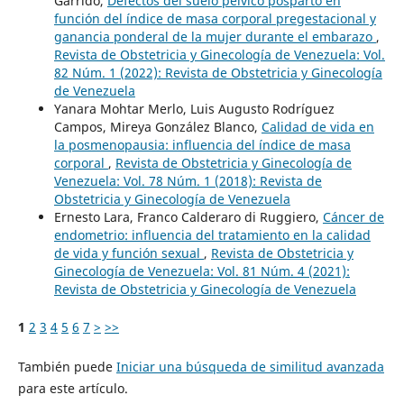
Garrido,
Defectos del suelo pélvico posparto en
función del índice de masa corporal pregestacional y
ganancia ponderal de la mujer durante el embarazo
,
Revista de Obstetricia y Ginecología de Venezuela: Vol.
82 Núm. 1 (2022): Revista de Obstetricia y Ginecología
de Venezuela
Yanara Mohtar Merlo, Luis Augusto Rodríguez
Campos, Mireya González Blanco,
Calidad de vida en
la posmenopausia: influencia del índice de masa
corporal
,
Revista de Obstetricia y Ginecología de
Venezuela: Vol. 78 Núm. 1 (2018): Revista de
Obstetricia y Ginecología de Venezuela
Ernesto Lara, Franco Calderaro di Ruggiero,
Cáncer de
endometrio: influencia del tratamiento en la calidad
de vida y función sexual
,
Revista de Obstetricia y
Ginecología de Venezuela: Vol. 81 Núm. 4 (2021):
Revista de Obstetricia y Ginecología de Venezuela
1
2
3
4
5
6
7
>
>>
También puede
Iniciar una búsqueda de similitud avanzada
para este artículo.