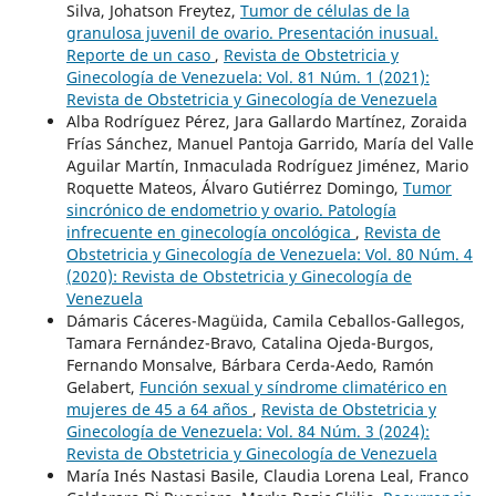
Silva, Johatson Freytez,
Tumor de células de la
granulosa juvenil de ovario. Presentación inusual.
Reporte de un caso
,
Revista de Obstetricia y
Ginecología de Venezuela: Vol. 81 Núm. 1 (2021):
Revista de Obstetricia y Ginecología de Venezuela
Alba Rodríguez Pérez, Jara Gallardo Martínez, Zoraida
Frías Sánchez, Manuel Pantoja Garrido, María del Valle
Aguilar Martín, Inmaculada Rodríguez Jiménez, Mario
Roquette Mateos, Álvaro Gutiérrez Domingo,
Tumor
sincrónico de endometrio y ovario. Patología
infrecuente en ginecología oncológica
,
Revista de
Obstetricia y Ginecología de Venezuela: Vol. 80 Núm. 4
(2020): Revista de Obstetricia y Ginecología de
Venezuela
Dámaris Cáceres-Magüida, Camila Ceballos-Gallegos,
Tamara Fernández-Bravo, Catalina Ojeda-Burgos,
Fernando Monsalve, Bárbara Cerda-Aedo, Ramón
Gelabert,
Función sexual y síndrome climatérico en
mujeres de 45 a 64 años
,
Revista de Obstetricia y
Ginecología de Venezuela: Vol. 84 Núm. 3 (2024):
Revista de Obstetricia y Ginecología de Venezuela
María Inés Nastasi Basile, Claudia Lorena Leal, Franco