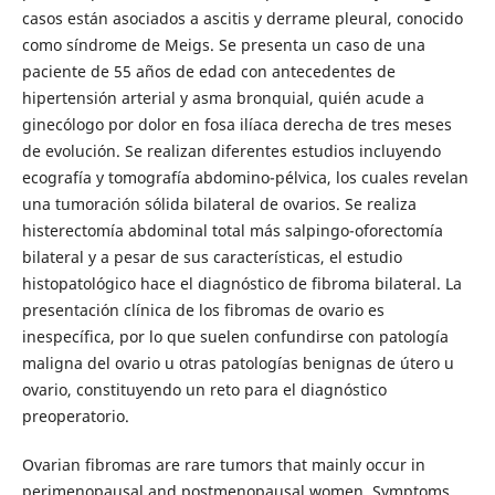
casos están asociados a ascitis y derrame pleural, conocido
como síndrome de Meigs. Se presenta un caso de una
paciente de 55 años de edad con antecedentes de
hipertensión arterial y asma bronquial, quién acude a
ginecólogo por dolor en fosa ilíaca derecha de tres meses
de evolución. Se realizan diferentes estudios incluyendo
ecografía y tomografía abdomino-pélvica, los cuales revelan
una tumoración sólida bilateral de ovarios. Se realiza
histerectomía abdominal total más salpingo-oforectomía
bilateral y a pesar de sus características, el estudio
histopatológico hace el diagnóstico de fibroma bilateral. La
presentación clínica de los fibromas de ovario es
inespecífica, por lo que suelen confundirse con patología
maligna del ovario u otras patologías benignas de útero u
ovario, constituyendo un reto para el diagnóstico
preoperatorio.
Ovarian fibromas are rare tumors that mainly occur in
perimenopausal and postmenopausal women. Symptoms