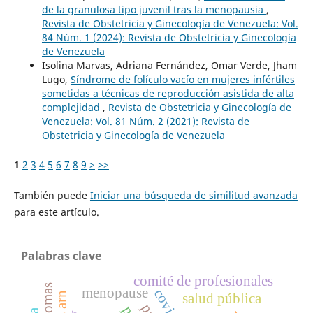
de la granulosa tipo juvenil tras la menopausia
,
Revista de Obstetricia y Ginecología de Venezuela: Vol.
84 Núm. 1 (2024): Revista de Obstetricia y Ginecología
de Venezuela
Isolina Marvas, Adriana Fernández, Omar Verde, Jham
Lugo,
Síndrome de folículo vacío en mujeres infértiles
sometidas a técnicas de reproducción asistida de alta
complejidad
,
Revista de Obstetricia y Ginecología de
Venezuela: Vol. 81 Núm. 2 (2021): Revista de
Obstetricia y Ginecología de Venezuela
1
2
3
4
5
6
7
8
9
>
>>
También puede
Iniciar una búsqueda de similitud avanzada
para este artículo.
Palabras clave
comité de profesionales
menopause
salud pública