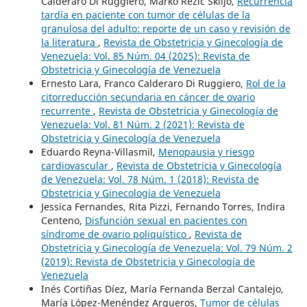
Calderaro Di Ruggiero, Marko Rezic Skiljo,
Recurrencia
tardía en paciente con tumor de células de la
granulosa del adulto: reporte de un caso y revisión de
la literatura
,
Revista de Obstetricia y Ginecología de
Venezuela: Vol. 85 Núm. 04 (2025): Revista de
Obstetricia y Ginecología de Venezuela
Ernesto Lara, Franco Calderaro Di Ruggiero,
Rol de la
citorreducción secundaria en cáncer de ovario
recurrente
,
Revista de Obstetricia y Ginecología de
Venezuela: Vol. 81 Núm. 2 (2021): Revista de
Obstetricia y Ginecología de Venezuela
Eduardo Reyna-Villasmil,
Menopausia y riesgo
cardiovascular
,
Revista de Obstetricia y Ginecología
de Venezuela: Vol. 78 Núm. 1 (2018): Revista de
Obstetricia y Ginecología de Venezuela
Jessica Fernandes, Rita Pizzi, Fernando Torres, Indira
Centeno,
Disfunción sexual en pacientes con
síndrome de ovario poliquístico
,
Revista de
Obstetricia y Ginecología de Venezuela: Vol. 79 Núm. 2
(2019): Revista de Obstetricia y Ginecología de
Venezuela
Inés Cortiñas Díez, María Fernanda Berzal Cantalejo,
María López-Menéndez Arqueros,
Tumor de células