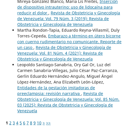
Mireya González Blanco, María Lis Freites,
Inserción
de dispositivo intrauterino: uso de lidocaína para
reducir el dolor
,
Revista de Obstetricia y Ginecología
de Venezuela: Vol. 79 Núm. 3 (2019): Revista de
Obstetricia y Ginecología de Venezuela
Martha Rondon-Tapia, Eduardo Reyna-Villasmil, Duly
Torres-Cepeda,
Embarazo a término en útero bicorne
con cuerno rudimentario no comunicante. Reporte de
un caso
,
Revista de Obstetricia y Ginecología de
Venezuela: Vol. 81 Núm. 4 (2021): Revista de
Obstetricia y Ginecología de Venezuela
Leopoldo Santiago-Sanabria, Ory Gal Or, Luz del
Carmen Sanabria-Villegas, Julio César Paz-Carranza,
Gerlin Eduardo Hernández-Angulo, Miguel Ángel
López-Hernández, Ana Elizabeth León-López,
Entidades de la gestación imitadoras de
preeclampsia: revisión narrativa
,
Revista de
Obstetricia y Ginecología de Venezuela: Vol. 85 Núm.
03 (2025): Revista de Obstetricia y Ginecología de
Venezuela
1
2
3
4
5
6
7
8
9
10
>
>>