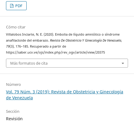
PDF
Cómo citar
Villalobos Inciarte, N. E. (2020). Embolia de líquido amniótico o síndrome
anafilactoide del embarazo.
Revista De Obstetricia Y Ginecología De Venezuela
,
79
(3), 176–185. Recuperado a partir de
https://saber.ucv.ve/ojs/index.php/rev_ogv/article/view/20375
Más formatos de cita
Número
Vol. 79 Núm. 3 (2019): Revista de Obstetricia y Ginecología
de Venezuela
Sección
Revisión