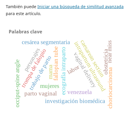
También puede
Iniciar una búsqueda de similitud avanzada
para este artículo.
Palabras clave
caesarean section
cesárea segmentaria
near miss
intrapartum ultrasound
fallopian tube
ecografía intraparto
personajes
trompa de falopio
obstetricia
vaginal delivery
trabajo de parto
occiput-spine angle
labor
mama
choriocarcinoma
mujeres
venezuela
parto vaginal
investigación biomédica