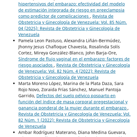
hipertensivos del embarazo: efectividad del modelo
de estimación integrada de riesgo en preeclampsia
como predictor de complicaciones
,
Revista de
Obstetricia y Ginecología de Venezuela: Vol. 85 Núm.
04 (2025): Revista de Obstetricia y Ginecología de
Venezuela
Pamela Leon Pastuso, Alexandra Liñán-Bermúdez,
Jhonny Jesus Chafloque Chavesta, Rosalinda Solís
Cortez, Mireya González-Blanco, John Barja-Ore,
Síndrome de flujo vaginal en el embarazo: factores de
riesgo asociados
,
Revista de Obstetricia y Ginecología
de Venezuela: Vol. 82 Núm. 4 (2022): Revista de
Obstetricia y Ginecología de Venezuela
Marta Moreno López, Marina de la Plata Daza, Sara
Rojo Novo, Zoraida Frías Sánchez, Manuel Pantoja
Garrido,
Defectos del suelo pélvico posparto en
función del índice de masa corporal pregestacional y
ganancia ponderal de la mujer durante el embarazo
,
Revista de Obstetricia y Ginecología de Venezuela: Vol.
82 Núm. 1 (2022): Revista de Obstetricia y Ginecología
de Venezuela
Ambar Rodríguez Materano, Diana Medina Guevara,