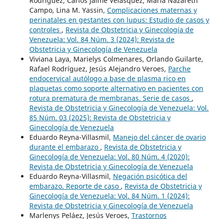
Rodríguez, Carlos Jaime Velásquez, María Nazareth
Campo, Lina M. Yassin,
Complicaciones maternas y
perinatales en gestantes con lupus: Estudio de casos y
controles
,
Revista de Obstetricia y Ginecología de
Venezuela: Vol. 84 Núm. 3 (2024): Revista de
Obstetricia y Ginecología de Venezuela
Viviana Laya, Marielys Colmenares, Orlando Guilarte,
Rafael Rodríguez, Jesús Alejandro Veroes,
Parche
endocervical autólogo a base de plasma rico en
plaquetas como soporte alternativo en pacientes con
rotura prematura de membranas. Serie de casos
,
Revista de Obstetricia y Ginecología de Venezuela: Vol.
85 Núm. 03 (2025): Revista de Obstetricia y
Ginecología de Venezuela
Eduardo Reyna-Villasmil,
Manejo del cáncer de ovario
durante el embarazo
,
Revista de Obstetricia y
Ginecología de Venezuela: Vol. 80 Núm. 4 (2020):
Revista de Obstetricia y Ginecología de Venezuela
Eduardo Reyna-Villasmil,
Negación psicótica del
embarazo. Reporte de caso
,
Revista de Obstetricia y
Ginecología de Venezuela: Vol. 84 Núm. 1 (2024):
Revista de Obstetricia y Ginecología de Venezuela
Marlenys Peláez, Jesús Veroes,
Trastornos