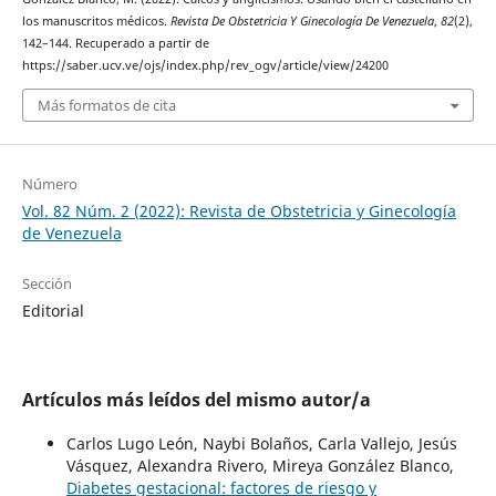
los manuscritos médicos.
Revista De Obstetricia Y Ginecología De Venezuela
,
82
(2),
142–144. Recuperado a partir de
https://saber.ucv.ve/ojs/index.php/rev_ogv/article/view/24200
Más formatos de cita
Número
Vol. 82 Núm. 2 (2022): Revista de Obstetricia y Ginecología
de Venezuela
Sección
Editorial
Artículos más leídos del mismo autor/a
Carlos Lugo León, Naybi Bolaños, Carla Vallejo, Jesús
Vásquez, Alexandra Rivero, Mireya González Blanco,
Diabetes gestacional: factores de riesgo y