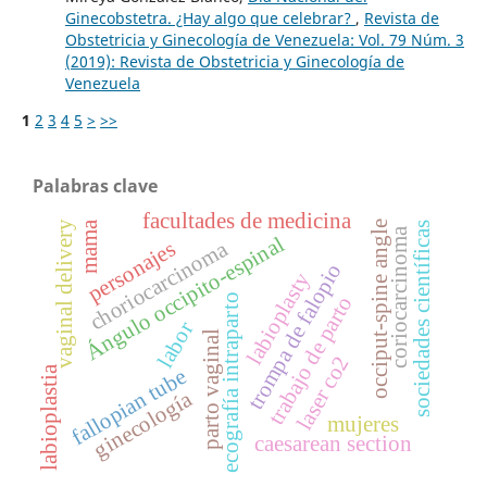
Ginecobstetra. ¿Hay algo que celebrar?
,
Revista de
Obstetricia y Ginecología de Venezuela: Vol. 79 Núm. 3
(2019): Revista de Obstetricia y Ginecología de
Venezuela
1
2
3
4
5
>
>>
Palabras clave
facultades de medicina
vaginal delivery
occiput-spine angle
mama
sociedades científicas
coriocarcinoma
Ángulo occipito-espinal
choriocarcinoma
personajes
trompa de falopio
labioplasty
trabajo de parto
ecografía intraparto
labor
parto vaginal
laser co2
labioplastia
fallopian tube
ginecología
mujeres
caesarean section