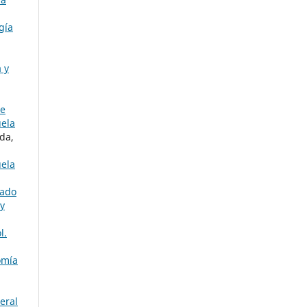
gía
 y
de
uela
da,
uela
tado
 y
l.
omía
eral