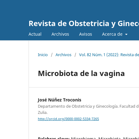
Revista de Obstetricia y Gine
Actual
Archivos
Avisos
Acerca de
Inicio
/
Archivos
/
Vol. 82 Núm. 1 (2022): Revista d
Microbiota de la vagina
José Núñez Troconis
Departamento de Obstetricia y Ginecología. Facultad d
Zulia.
http://orcid.org/0000-0002-5334-7265
Palabras clave:
Microbioma, Microbiota, Microbi