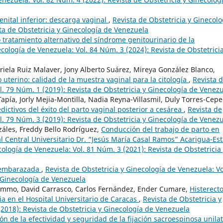
enital inferior: descarga vaginal
,
Revista de Obstetricia y Ginecolo
ta de Obstetricia y Ginecología de Venezuela
ratamiento alternativo del síndrome genitourinario de la
ecología de Venezuela: Vol. 84 Núm. 3 (2024): Revista de Obstetricia
riela Ruiz Malaver, Jony Alberto Suárez, Mireya González Blanco,
 uterino: calidad de la muestra vaginal para la citología
,
Revista 
l. 79 Núm. 1 (2019): Revista de Obstetricia y Ginecología de Venez
pía, Jorly Mejia-Montilla, Nadia Reyna-Villasmil, Duly Torres-Cepe
dictivos del éxito del parto vaginal posterior a cesárea
,
Revista de
l. 79 Núm. 3 (2019): Revista de Obstetricia y Ginecología de Venez
záles, Freddy Bello Rodríguez,
Conducción del trabajo de parto en
al Central Universitario Dr. “Jesús María Casal Ramos” Acarigua-Es
cología de Venezuela: Vol. 81 Núm. 3 (2021): Revista de Obstetricia
a embarazada
,
Revista de Obstetricia y Ginecología de Venezuela: Vo
y Ginecología de Venezuela
Lemmo, David Carrasco, Carlos Fernández, Ender Cumare,
Histerect
a en el Hospital Universitario de Caracas
,
Revista de Obstetricia y
2018): Revista de Obstetricia y Ginecología de Venezuela
n de la efectividad y seguridad de la fijación sacroespinosa unilat