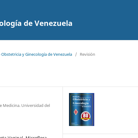
cología de Venezuela
e Obstetricia y Ginecología de Venezuela
/
Revisión
e Medicina. Universidad del
ota Vaginal, Microflora