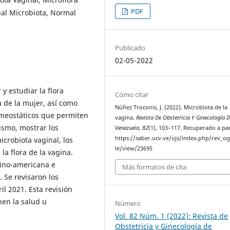
PDF
nal Microbiota, Normal
Publicado
02-05-2022
 y estudiar la flora
Cómo citar
a de la mujer, así como
Núñez Troconis, J. (2022). Microbiota de la
meostáticos que permiten
vagina.
Revista De Obstetricia Y Ginecología 
smo, mostrar los
Venezuela
,
82
(1), 103–117. Recuperado a par
https://saber.ucv.ve/ojs/index.php/rev_og
icrobiota vaginal, los
le/view/23695
a flora de la vagina.
atino-americana e
Más formatos de cita
. Se revisaron los
il 2021. Esta revisión
en la salud u
Número
Vol. 82 Núm. 1 (2022): Revista de
Obstetricia y Ginecología de