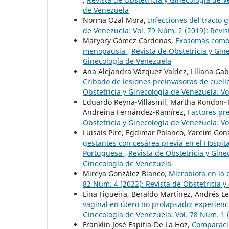
de Venezuela
Norma Ozal Mora,
Infecciones del tracto g
de Venezuela: Vol. 79 Núm. 2 (2019): Revis
Maryory Gómez Cárdenas,
Exosomas como t
menopausia
,
Revista de Obstetricia y Gin
Ginecología de Venezuela
Ana Alejandra Vázquez Valdez, Liliana Gab
Cribado de lesiones preinvasoras de cuello
Obstetricia y Ginecología de Venezuela: Vo
Eduardo Reyna-Villasmil, Martha Rondon-Ta
Andreina Fernández-Ramírez,
Factores pre
Obstetricia y Ginecología de Venezuela: Vo
Luisaís Pire, Egdimar Polanco, Yareim Gon
gestantes con cesárea previa en el Hospit
Portuguesa
,
Revista de Obstetricia y Gine
Ginecología de Venezuela
Mireya González Blanco,
Microbiota en l
82 Núm. 4 (2022): Revista de Obstetricia 
Lina Figueira, Beraldo Martínez, Andrés 
vaginal en útero no prolapsado: experienci
Ginecología de Venezuela: Vol. 78 Núm. 1 (
Franklin José Espitia-De La Hoz,
Comparació