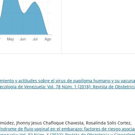
miento y actitudes sobre el virus de papiloma humano y su vacun
necología de Venezuela: Vol. 78 Núm. 1 (2018): Revista de Obstetrici
múdez, Jhonny Jesus Chafloque Chavesta, Rosalinda Solís Cortez,
índrome de flujo vaginal en el embarazo: factores de riesgo asoci
enezuela: Vol. 82 Núm. 4 (2022): Revista de Obstetricia y Ginecolog