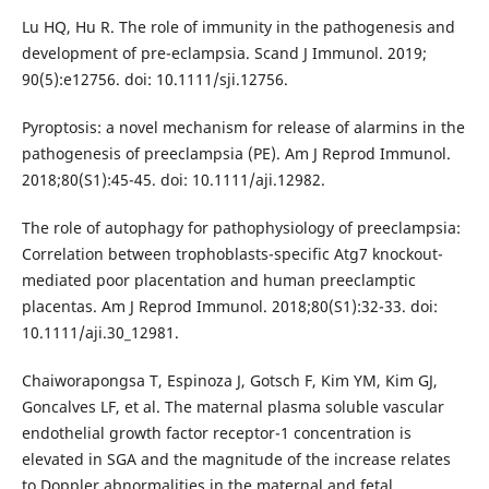
Lu HQ, Hu R. The role of immunity in the pathogenesis and
development of pre-eclampsia. Scand J Immunol. 2019;
90(5):e12756. doi: 10.1111/sji.12756.
Pyroptosis: a novel mechanism for release of alarmins in the
pathogenesis of preeclampsia (PE). Am J Reprod Immunol.
2018;80(S1):45-45. doi: 10.1111/aji.12982.
The role of autophagy for pathophysiology of preeclampsia:
Correlation between trophoblasts-specific Atg7 knockout-
mediated poor placentation and human preeclamptic
placentas. Am J Reprod Immunol. 2018;80(S1):32-33. doi:
10.1111/aji.30_12981.
Chaiworapongsa T, Espinoza J, Gotsch F, Kim YM, Kim GJ,
Goncalves LF, et al. The maternal plasma soluble vascular
endothelial growth factor receptor-1 concentration is
elevated in SGA and the magnitude of the increase relates
to Doppler abnormalities in the maternal and fetal