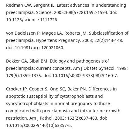
Redman CW, Sargent IL. Latest advances in understanding
preeclampsia. Science. 2005;308(5728):1592-1594. doi:
10.1126/science.1111726.
von Dadelszen P, Magee LA, Roberts JM. Subclassification of
preeclampsia. Hypertens Pregnancy. 2003; 22(2):143-148.
doi: 10.1081/prg-120021060.
Dekker GA, Sibai BM. Etiology and pathogenesis of
preeclampsia: current concepts. Am J Obstet Gynecol. 1998;
179(5):1359-1375. doi: 10.1016/s0002-9378(98)70160-7.
Crocker IP, Cooper S, Ong SC, Baker PN. Differences in
apoptotic susceptibility of cytotrophoblasts and
syncytiotrophoblasts in normal pregnancy to those
complicated with preeclampsia and intrauterine growth
restriction. Am J Pathol. 2003; 162(2):637-463. doi:
10.1016/s0002-9440(10)63857-6.