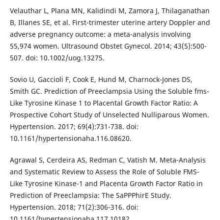
Velauthar L, Plana MN, Kalidindi M, Zamora J, Thilaganathan
B, Illanes SE, et al. First-trimester uterine artery Doppler and
adverse pregnancy outcome: a meta-analysis involving
55,974 women. Ultrasound Obstet Gynecol. 2014; 43(5):500-
507. doi: 10.1002/uog.13275.
Sovio U, Gaccioli F, Cook E, Hund M, Charnock-Jones DS,
Smith GC. Prediction of Preeclampsia Using the Soluble fms-
Like Tyrosine Kinase 1 to Placental Growth Factor Ratio: A
Prospective Cohort Study of Unselected Nulliparous Women.
Hypertension. 2017; 69(4):731-738. doi:
10.1161/hypertensionaha.116.08620.
Agrawal S, Cerdeira AS, Redman C, Vatish M. Meta-Analysis
and Systematic Review to Assess the Role of Soluble FMS-
Like Tyrosine Kinase-1 and Placenta Growth Factor Ratio in
Prediction of Preeclampsia: The SaPPPhirE Study.
Hypertension. 2018; 71(2):306-316. doi:
10.1161/hypertensionaha.117.10182.