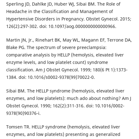
Sperling JD, Dahlke JD, Huber WJ, Sibai BM. The Role of
Headache in the Classification and Management of
Hypertensive Disorders in Pregnancy. Obstet Gynecol. 2015;
126(2):297-302. doi: 10.1097/aog.0000000000000966.
Martin JN, Jr., Rinehart BK, May WL, Magann EF, Terrone DA,
Blake PG. The spectrum of severe preeclampsia:
comparative analysis by HELLP (hemolysis, elevated liver
enzyme levels, and low platelet count) syndrome
classification. Am J Obstet Gynecol. 1999; 180(6 Pt 1):1373-
1384. doi: 10.1016/s0002-9378(99)70022-0.
Sibai BM. The HELLP syndrome (hemolysis, elevated liver
enzymes, and low platelets): much ado about nothing? Am J
Obstet Gynecol. 1990; 162(2):311-316. doi: 10.1016/0002-
9378(90)90376-i.
Tomsen TR. HELLP syndrome (hemolysis, elevated liver
enzymes, and low platelets) presenting as generalized