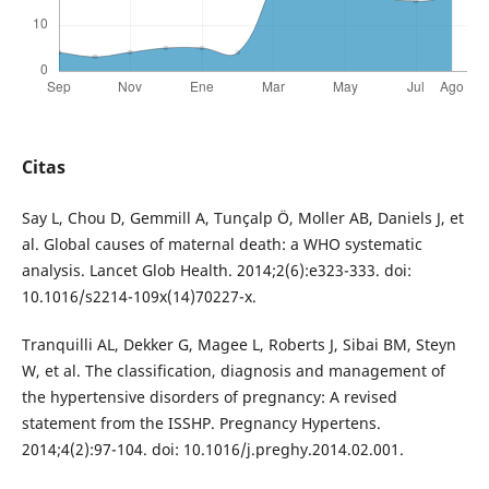
Citas
Say L, Chou D, Gemmill A, Tunçalp Ö, Moller AB, Daniels J, et
al. Global causes of maternal death: a WHO systematic
analysis. Lancet Glob Health. 2014;2(6):e323-333. doi:
10.1016/s2214-109x(14)70227-x.
Tranquilli AL, Dekker G, Magee L, Roberts J, Sibai BM, Steyn
W, et al. The classification, diagnosis and management of
the hypertensive disorders of pregnancy: A revised
statement from the ISSHP. Pregnancy Hypertens.
2014;4(2):97-104. doi: 10.1016/j.preghy.2014.02.001.