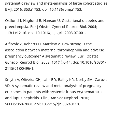
systematic review and meta-analysis of large cohort studies.
BMJ. 2016; 353:i1753. doi: 10.1136/bmj.i1753.
Ostlund I, Haglund B, Hanson U. Gestational diabetes and
preeclampsia. Eur J Obstet Gynecol Reprod Biol. 2004;
113(1):12-16. doi: 10.1016/j.ejogrb.2003.07.001.
Alfirevic Z, Roberts D, Martlew V. How strong is the
association between maternal thrombophilia and adverse
pregnancy outcome? A systematic review. Eur J Obstet
Gynecol Reprod Biol. 2002; 101(1):6-14. doi: 10.1016/s0301-
2115(01)00496-1.
Smyth A, Oliveira GH, Lahr BD, Bailey KR, Norby SM, Garovic
VD. A systematic review and meta-analysis of pregnancy
outcomes in patients with systemic lupus erythematosus
and lupus nephritis. Clin J Am Soc Nephrol. 2010;
5(11):2060-2068. doi: 10.2215/cjn.00240110.