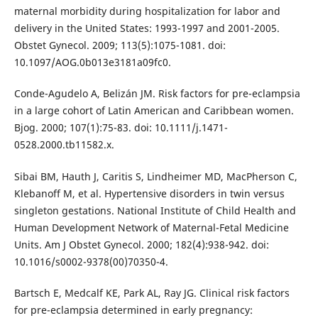
maternal morbidity during hospitalization for labor and
delivery in the United States: 1993-1997 and 2001-2005.
Obstet Gynecol. 2009; 113(5):1075-1081. doi:
10.1097/AOG.0b013e3181a09fc0.
Conde-Agudelo A, Belizán JM. Risk factors for pre-eclampsia
in a large cohort of Latin American and Caribbean women.
Bjog. 2000; 107(1):75-83. doi: 10.1111/j.1471-
0528.2000.tb11582.x.
Sibai BM, Hauth J, Caritis S, Lindheimer MD, MacPherson C,
Klebanoff M, et al. Hypertensive disorders in twin versus
singleton gestations. National Institute of Child Health and
Human Development Network of Maternal-Fetal Medicine
Units. Am J Obstet Gynecol. 2000; 182(4):938-942. doi:
10.1016/s0002-9378(00)70350-4.
Bartsch E, Medcalf KE, Park AL, Ray JG. Clinical risk factors
for pre-eclampsia determined in early pregnancy: