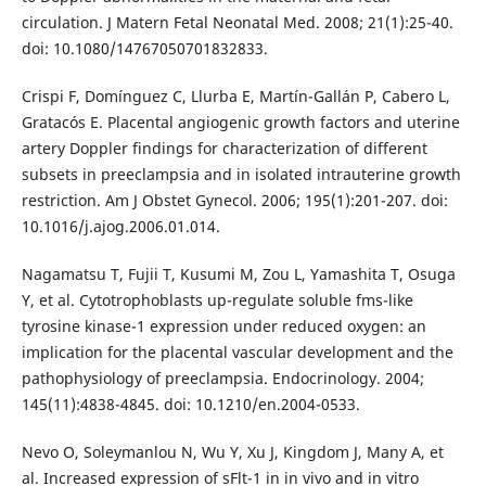
circulation. J Matern Fetal Neonatal Med. 2008; 21(1):25-40.
doi: 10.1080/14767050701832833.
Crispi F, Domínguez C, Llurba E, Martín-Gallán P, Cabero L,
Gratacós E. Placental angiogenic growth factors and uterine
artery Doppler findings for characterization of different
subsets in preeclampsia and in isolated intrauterine growth
restriction. Am J Obstet Gynecol. 2006; 195(1):201-207. doi:
10.1016/j.ajog.2006.01.014.
Nagamatsu T, Fujii T, Kusumi M, Zou L, Yamashita T, Osuga
Y, et al. Cytotrophoblasts up-regulate soluble fms-like
tyrosine kinase-1 expression under reduced oxygen: an
implication for the placental vascular development and the
pathophysiology of preeclampsia. Endocrinology. 2004;
145(11):4838-4845. doi: 10.1210/en.2004-0533.
Nevo O, Soleymanlou N, Wu Y, Xu J, Kingdom J, Many A, et
al. Increased expression of sFlt-1 in in vivo and in vitro