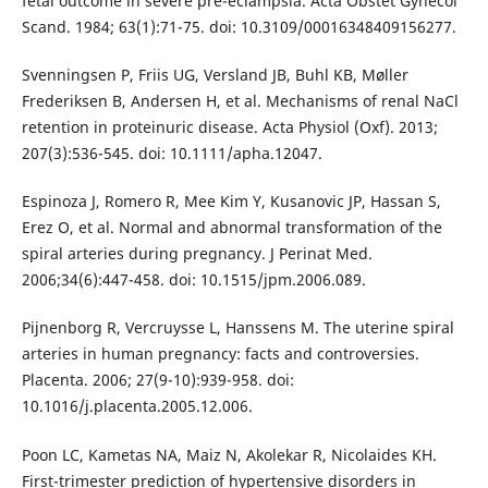
fetal outcome in severe pre-eclampsia. Acta Obstet Gynecol
Scand. 1984; 63(1):71-75. doi: 10.3109/00016348409156277.
Svenningsen P, Friis UG, Versland JB, Buhl KB, Møller
Frederiksen B, Andersen H, et al. Mechanisms of renal NaCl
retention in proteinuric disease. Acta Physiol (Oxf). 2013;
207(3):536-545. doi: 10.1111/apha.12047.
Espinoza J, Romero R, Mee Kim Y, Kusanovic JP, Hassan S,
Erez O, et al. Normal and abnormal transformation of the
spiral arteries during pregnancy. J Perinat Med.
2006;34(6):447-458. doi: 10.1515/jpm.2006.089.
Pijnenborg R, Vercruysse L, Hanssens M. The uterine spiral
arteries in human pregnancy: facts and controversies.
Placenta. 2006; 27(9-10):939-958. doi:
10.1016/j.placenta.2005.12.006.
Poon LC, Kametas NA, Maiz N, Akolekar R, Nicolaides KH.
First-trimester prediction of hypertensive disorders in