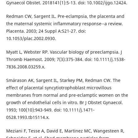
Gynaecol Obstet. 2018141(1):5-13. doi: 10.1002/ijgo.12424.
Redman CW, Sargent IL. Pre-eclampsia, the placenta and
the maternal systemic inflammatory response--a review.
Placenta. 2003; 24 Suppl A:S21-27. doi:
10.1053/plac.2002.0930.
Myatt L, Webster RP. Vascular biology of preeclampsia. J
Thromb Haemost. 2009; 7(3):375-384. doi: 10.1111/j.1538-
7836.2008.03259.x.
Smárason AK, Sargent IL, Starkey PM, Redman CW. The
effect of placental syncytiotrophoblast microvillous
membranes from normal and pre-eclamptic women on the
growth of endothelial cells in vitro. Br J Obstet Gynaecol.
1993; 100(10):943-949. doi: 10.1111/j.1471-
0528.1993.tb15114.x.
Meziani F, Tesse A, David E, Martinez MC, Wangesteen R,