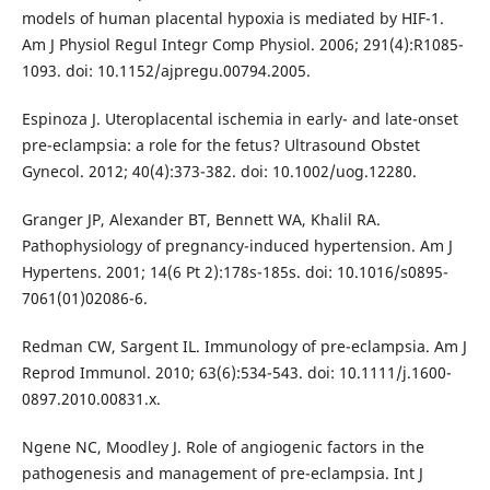
models of human placental hypoxia is mediated by HIF-1.
Am J Physiol Regul Integr Comp Physiol. 2006; 291(4):R1085-
1093. doi: 10.1152/ajpregu.00794.2005.
Espinoza J. Uteroplacental ischemia in early- and late-onset
pre-eclampsia: a role for the fetus? Ultrasound Obstet
Gynecol. 2012; 40(4):373-382. doi: 10.1002/uog.12280.
Granger JP, Alexander BT, Bennett WA, Khalil RA.
Pathophysiology of pregnancy-induced hypertension. Am J
Hypertens. 2001; 14(6 Pt 2):178s-185s. doi: 10.1016/s0895-
7061(01)02086-6.
Redman CW, Sargent IL. Immunology of pre-eclampsia. Am J
Reprod Immunol. 2010; 63(6):534-543. doi: 10.1111/j.1600-
0897.2010.00831.x.
Ngene NC, Moodley J. Role of angiogenic factors in the
pathogenesis and management of pre-eclampsia. Int J