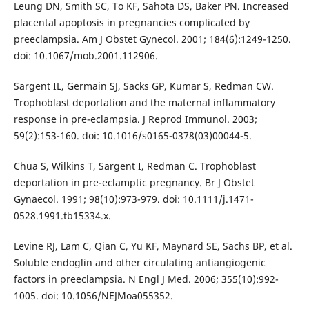
Leung DN, Smith SC, To KF, Sahota DS, Baker PN. Increased
placental apoptosis in pregnancies complicated by
preeclampsia. Am J Obstet Gynecol. 2001; 184(6):1249-1250.
doi: 10.1067/mob.2001.112906.
Sargent IL, Germain SJ, Sacks GP, Kumar S, Redman CW.
Trophoblast deportation and the maternal inflammatory
response in pre-eclampsia. J Reprod Immunol. 2003;
59(2):153-160. doi: 10.1016/s0165-0378(03)00044-5.
Chua S, Wilkins T, Sargent I, Redman C. Trophoblast
deportation in pre-eclamptic pregnancy. Br J Obstet
Gynaecol. 1991; 98(10):973-979. doi: 10.1111/j.1471-
0528.1991.tb15334.x.
Levine RJ, Lam C, Qian C, Yu KF, Maynard SE, Sachs BP, et al.
Soluble endoglin and other circulating antiangiogenic
factors in preeclampsia. N Engl J Med. 2006; 355(10):992-
1005. doi: 10.1056/NEJMoa055352.