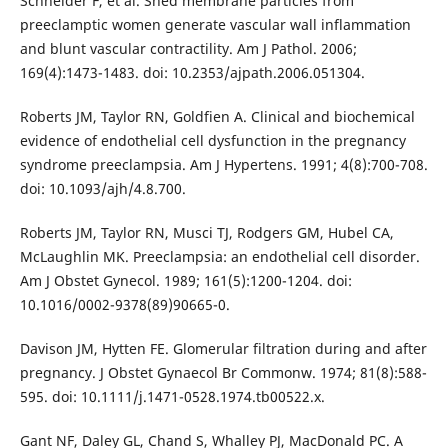
Schneider F, et al. Shed membrane particles from
preeclamptic women generate vascular wall inflammation
and blunt vascular contractility. Am J Pathol. 2006;
169(4):1473-1483. doi: 10.2353/ajpath.2006.051304.
Roberts JM, Taylor RN, Goldfien A. Clinical and biochemical
evidence of endothelial cell dysfunction in the pregnancy
syndrome preeclampsia. Am J Hypertens. 1991; 4(8):700-708.
doi: 10.1093/ajh/4.8.700.
Roberts JM, Taylor RN, Musci TJ, Rodgers GM, Hubel CA,
McLaughlin MK. Preeclampsia: an endothelial cell disorder.
Am J Obstet Gynecol. 1989; 161(5):1200-1204. doi:
10.1016/0002-9378(89)90665-0.
Davison JM, Hytten FE. Glomerular filtration during and after
pregnancy. J Obstet Gynaecol Br Commonw. 1974; 81(8):588-
595. doi: 10.1111/j.1471-0528.1974.tb00522.x.
Gant NF, Daley GL, Chand S, Whalley PJ, MacDonald PC. A