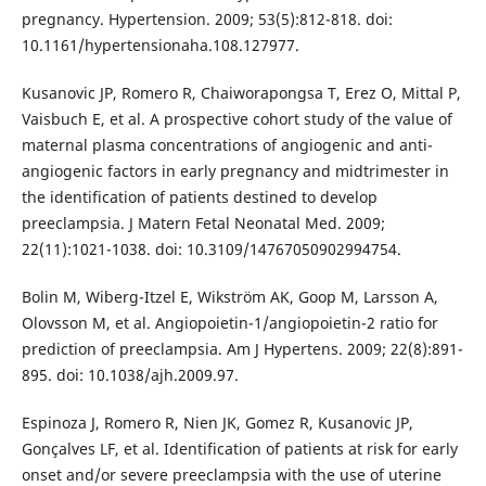
pregnancy. Hypertension. 2009; 53(5):812-818. doi:
10.1161/hypertensionaha.108.127977.
Kusanovic JP, Romero R, Chaiworapongsa T, Erez O, Mittal P,
Vaisbuch E, et al. A prospective cohort study of the value of
maternal plasma concentrations of angiogenic and anti-
angiogenic factors in early pregnancy and midtrimester in
the identification of patients destined to develop
preeclampsia. J Matern Fetal Neonatal Med. 2009;
22(11):1021-1038. doi: 10.3109/14767050902994754.
Bolin M, Wiberg-Itzel E, Wikström AK, Goop M, Larsson A,
Olovsson M, et al. Angiopoietin-1/angiopoietin-2 ratio for
prediction of preeclampsia. Am J Hypertens. 2009; 22(8):891-
895. doi: 10.1038/ajh.2009.97.
Espinoza J, Romero R, Nien JK, Gomez R, Kusanovic JP,
Gonçalves LF, et al. Identification of patients at risk for early
onset and/or severe preeclampsia with the use of uterine