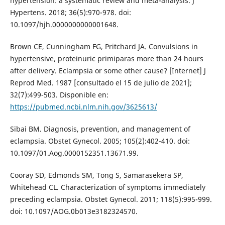
hypertension: a systematic review and meta-analysis. J
Hypertens. 2018; 36(5):970-978. doi:
10.1097/hjh.0000000000001648.
Brown CE, Cunningham FG, Pritchard JA. Convulsions in
hypertensive, proteinuric primiparas more than 24 hours
after delivery. Eclampsia or some other cause? [Internet] J
Reprod Med. 1987 [consultado el 15 de julio de 2021];
32(7):499-503. Disponible en:
https://pubmed.ncbi.nlm.nih.gov/3625613/
Sibai BM. Diagnosis, prevention, and management of
eclampsia. Obstet Gynecol. 2005; 105(2):402-410. doi:
10.1097/01.Aog.0000152351.13671.99.
Cooray SD, Edmonds SM, Tong S, Samarasekera SP,
Whitehead CL. Characterization of symptoms immediately
preceding eclampsia. Obstet Gynecol. 2011; 118(5):995-999.
doi: 10.1097/AOG.0b013e3182324570.