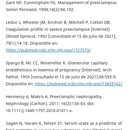
Gant NF, Cunningham FG. Management of preeclampsia.
Semin Perinatol. 1994;18(2):94-102.
Leduc L, Wheeler JM, Kirshon B, Mitchell P, Cotton DB.
Coagulation profile in severe preeclampsia [Internet].
Obstet Gynecol. 1992 [consultado el 15 de julio de 2021];
79(1):14-18. Disponible en:
https://pubmed.ncbi.nlm.nih.gov/1727573/
Spargo B, Mc CC, Winemiller R. Glomerular capillary
endotheliosis in toxemia of pregnancy [Internet]. Arch
Pathol. 1959 [consultado el 15 de julio de 2021];68:593-9.
Disponible en:
https://pubmed.ncbi.nlm.nih.gov/13833162/
Hennessy A, Makris A. Preeclamptic nephropathy.
Nephrology (Carlton). 2011; 16(2):134-43. doi:
10.1111/j.1440-1797.2010.01411.x.
Sagen N, Haram K, Nilsen ST. Serum urate as a predictor of