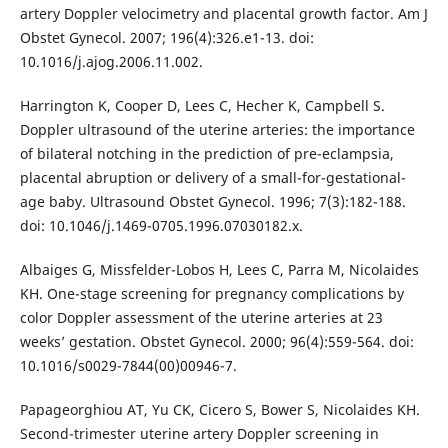
artery Doppler velocimetry and placental growth factor. Am J
Obstet Gynecol. 2007; 196(4):326.e1-13. doi:
10.1016/j.ajog.2006.11.002.
Harrington K, Cooper D, Lees C, Hecher K, Campbell S.
Doppler ultrasound of the uterine arteries: the importance
of bilateral notching in the prediction of pre-eclampsia,
placental abruption or delivery of a small-for-gestational-
age baby. Ultrasound Obstet Gynecol. 1996; 7(3):182-188.
doi: 10.1046/j.1469-0705.1996.07030182.x.
Albaiges G, Missfelder-Lobos H, Lees C, Parra M, Nicolaides
KH. One-stage screening for pregnancy complications by
color Doppler assessment of the uterine arteries at 23
weeks’ gestation. Obstet Gynecol. 2000; 96(4):559-564. doi:
10.1016/s0029-7844(00)00946-7.
Papageorghiou AT, Yu CK, Cicero S, Bower S, Nicolaides KH.
Second-trimester uterine artery Doppler screening in