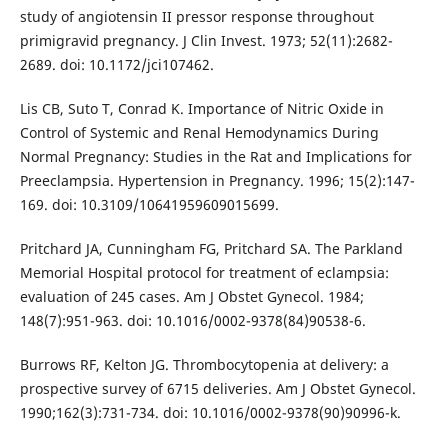
study of angiotensin II pressor response throughout
primigravid pregnancy. J Clin Invest. 1973; 52(11):2682-
2689. doi: 10.1172/jci107462.
Lis CB, Suto T, Conrad K. Importance of Nitric Oxide in
Control of Systemic and Renal Hemodynamics During
Normal Pregnancy: Studies in the Rat and Implications for
Preeclampsia. Hypertension in Pregnancy. 1996; 15(2):147-
169. doi: 10.3109/10641959609015699.
Pritchard JA, Cunningham FG, Pritchard SA. The Parkland
Memorial Hospital protocol for treatment of eclampsia:
evaluation of 245 cases. Am J Obstet Gynecol. 1984;
148(7):951-963. doi: 10.1016/0002-9378(84)90538-6.
Burrows RF, Kelton JG. Thrombocytopenia at delivery: a
prospective survey of 6715 deliveries. Am J Obstet Gynecol.
1990;162(3):731-734. doi: 10.1016/0002-9378(90)90996-k.