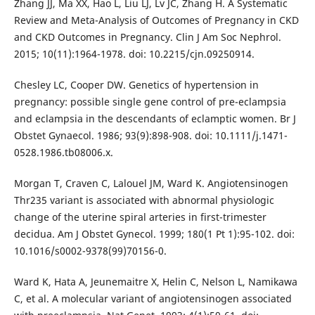
Zhang JJ, Ma XX, Hao L, Liu LJ, Lv JC, Zhang H. A Systematic
Review and Meta-Analysis of Outcomes of Pregnancy in CKD
and CKD Outcomes in Pregnancy. Clin J Am Soc Nephrol.
2015; 10(11):1964-1978. doi: 10.2215/cjn.09250914.
Chesley LC, Cooper DW. Genetics of hypertension in
pregnancy: possible single gene control of pre-eclampsia
and eclampsia in the descendants of eclamptic women. Br J
Obstet Gynaecol. 1986; 93(9):898-908. doi: 10.1111/j.1471-
0528.1986.tb08006.x.
Morgan T, Craven C, Lalouel JM, Ward K. Angiotensinogen
Thr235 variant is associated with abnormal physiologic
change of the uterine spiral arteries in first-trimester
decidua. Am J Obstet Gynecol. 1999; 180(1 Pt 1):95-102. doi:
10.1016/s0002-9378(99)70156-0.
Ward K, Hata A, Jeunemaitre X, Helin C, Nelson L, Namikawa
C, et al. A molecular variant of angiotensinogen associated