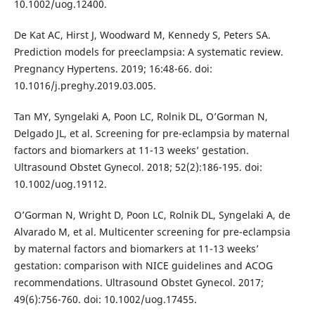
10.1002/uog.12400.
De Kat AC, Hirst J, Woodward M, Kennedy S, Peters SA.
Prediction models for preeclampsia: A systematic review.
Pregnancy Hypertens. 2019; 16:48-66. doi:
10.1016/j.preghy.2019.03.005.
Tan MY, Syngelaki A, Poon LC, Rolnik DL, O’Gorman N,
Delgado JL, et al. Screening for pre-eclampsia by maternal
factors and biomarkers at 11-13 weeks’ gestation.
Ultrasound Obstet Gynecol. 2018; 52(2):186-195. doi:
10.1002/uog.19112.
O’Gorman N, Wright D, Poon LC, Rolnik DL, Syngelaki A, de
Alvarado M, et al. Multicenter screening for pre-eclampsia
by maternal factors and biomarkers at 11-13 weeks’
gestation: comparison with NICE guidelines and ACOG
recommendations. Ultrasound Obstet Gynecol. 2017;
49(6):756-760. doi: 10.1002/uog.17455.