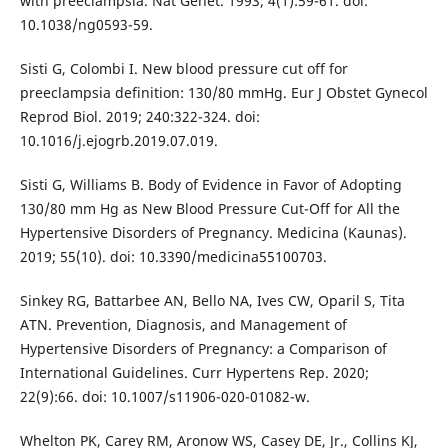
with preeclampsia. Nat Genet. 1993; 4(1):59-61. doi:
10.1038/ng0593-59.
Sisti G, Colombi I. New blood pressure cut off for
preeclampsia definition: 130/80 mmHg. Eur J Obstet Gynecol
Reprod Biol. 2019; 240:322-324. doi:
10.1016/j.ejogrb.2019.07.019.
Sisti G, Williams B. Body of Evidence in Favor of Adopting
130/80 mm Hg as New Blood Pressure Cut-Off for All the
Hypertensive Disorders of Pregnancy. Medicina (Kaunas).
2019; 55(10). doi: 10.3390/medicina55100703.
Sinkey RG, Battarbee AN, Bello NA, Ives CW, Oparil S, Tita
ATN. Prevention, Diagnosis, and Management of
Hypertensive Disorders of Pregnancy: a Comparison of
International Guidelines. Curr Hypertens Rep. 2020;
22(9):66. doi: 10.1007/s11906-020-01082-w.
Whelton PK, Carey RM, Aronow WS, Casey DE, Jr., Collins KJ,