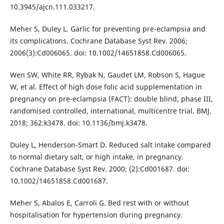
10.3945/ajcn.111.033217.
Meher S, Duley L. Garlic for preventing pre-eclampsia and
its complications. Cochrane Database Syst Rev. 2006;
2006(3):Cd006065. doi: 10.1002/14651858.Cd006065.
Wen SW, White RR, Rybak N, Gaudet LM, Robson S, Hague
W, et al. Effect of high dose folic acid supplementation in
pregnancy on pre-eclampsia (FACT): double blind, phase III,
randomised controlled, international, multicentre trial. BMJ.
2018; 362:k3478. doi: 10.1136/bmj.k3478.
Duley L, Henderson-Smart D. Reduced salt intake compared
to normal dietary salt, or high intake, in pregnancy.
Cochrane Database Syst Rev. 2000; (2):Cd001687. doi:
10.1002/14651858.Cd001687.
Meher S, Abalos E, Carroli G. Bed rest with or without
hospitalisation for hypertension during pregnancy.