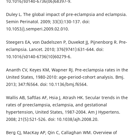
10.1016/s0140-6736(06)68397-9.
Duley L. The global impact of pre-eclampsia and eclampsia.
Semin Perinatol. 2009; 33(3):130-137. doi:
10.1053/j.semperi.2009.02.010.
Steegers EA, von Dadelszen P, Duvekot JJ, Pijnenborg R. Pre-
eclampsia. Lancet. 2010; 376(9741):631-644. doi:
10.1016/s0140-6736(10)60279-6.
Ananth CV, Keyes KM, Wapner RJ. Pre-eclampsia rates in the
United States, 1980-2010: age-period-cohort analysis. Bmj.
2013; 347:f6564. doi: 10.1136/bmj.f6564.
Wallis AB, Saftlas AF, Hsia J, Atrash HK. Secular trends in the
rates of preeclampsia, eclampsia, and gestational
hypertension, United States, 1987-2004. Am J Hypertens.
2008; 21(5):521-526. doi: 10.1038/ajh.2008.20.
Berg CJ, MacKay AP, Qin C, Callaghan WM. Overview of