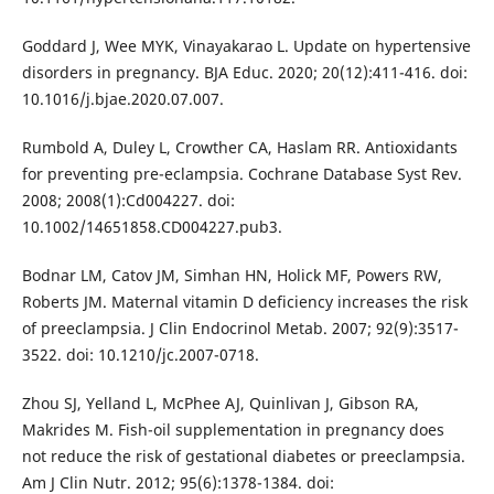
Goddard J, Wee MYK, Vinayakarao L. Update on hypertensive
disorders in pregnancy. BJA Educ. 2020; 20(12):411-416. doi:
10.1016/j.bjae.2020.07.007.
Rumbold A, Duley L, Crowther CA, Haslam RR. Antioxidants
for preventing pre-eclampsia. Cochrane Database Syst Rev.
2008; 2008(1):Cd004227. doi:
10.1002/14651858.CD004227.pub3.
Bodnar LM, Catov JM, Simhan HN, Holick MF, Powers RW,
Roberts JM. Maternal vitamin D deficiency increases the risk
of preeclampsia. J Clin Endocrinol Metab. 2007; 92(9):3517-
3522. doi: 10.1210/jc.2007-0718.
Zhou SJ, Yelland L, McPhee AJ, Quinlivan J, Gibson RA,
Makrides M. Fish-oil supplementation in pregnancy does
not reduce the risk of gestational diabetes or preeclampsia.
Am J Clin Nutr. 2012; 95(6):1378-1384. doi: