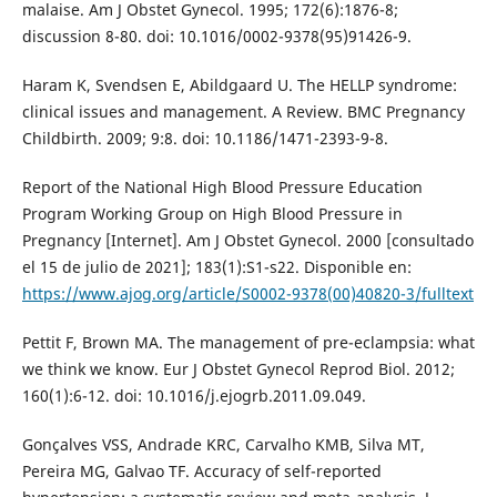
malaise. Am J Obstet Gynecol. 1995; 172(6):1876-8;
discussion 8-80. doi: 10.1016/0002-9378(95)91426-9.
Haram K, Svendsen E, Abildgaard U. The HELLP syndrome:
clinical issues and management. A Review. BMC Pregnancy
Childbirth. 2009; 9:8. doi: 10.1186/1471-2393-9-8.
Report of the National High Blood Pressure Education
Program Working Group on High Blood Pressure in
Pregnancy [Internet]. Am J Obstet Gynecol. 2000 [consultado
el 15 de julio de 2021]; 183(1):S1-s22. Disponible en:
https://www.ajog.org/article/S0002-9378(00)40820-3/fulltext
Pettit F, Brown MA. The management of pre-eclampsia: what
we think we know. Eur J Obstet Gynecol Reprod Biol. 2012;
160(1):6-12. doi: 10.1016/j.ejogrb.2011.09.049.
Gonçalves VSS, Andrade KRC, Carvalho KMB, Silva MT,
Pereira MG, Galvao TF. Accuracy of self-reported