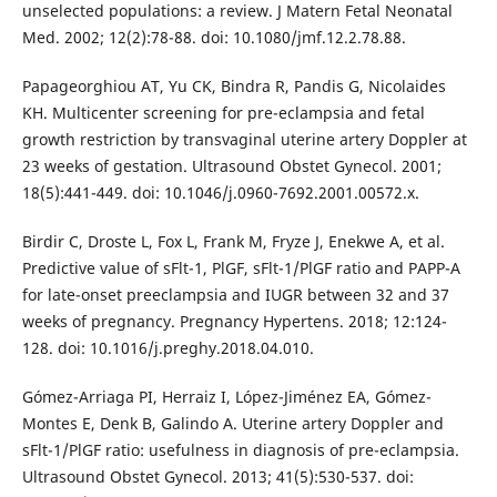
unselected populations: a review. J Matern Fetal Neonatal
Med. 2002; 12(2):78-88. doi: 10.1080/jmf.12.2.78.88.
Papageorghiou AT, Yu CK, Bindra R, Pandis G, Nicolaides
KH. Multicenter screening for pre-eclampsia and fetal
growth restriction by transvaginal uterine artery Doppler at
23 weeks of gestation. Ultrasound Obstet Gynecol. 2001;
18(5):441-449. doi: 10.1046/j.0960-7692.2001.00572.x.
Birdir C, Droste L, Fox L, Frank M, Fryze J, Enekwe A, et al.
Predictive value of sFlt-1, PlGF, sFlt-1/PlGF ratio and PAPP-A
for late-onset preeclampsia and IUGR between 32 and 37
weeks of pregnancy. Pregnancy Hypertens. 2018; 12:124-
128. doi: 10.1016/j.preghy.2018.04.010.
Gómez-Arriaga PI, Herraiz I, López-Jiménez EA, Gómez-
Montes E, Denk B, Galindo A. Uterine artery Doppler and
sFlt-1/PlGF ratio: usefulness in diagnosis of pre-eclampsia.
Ultrasound Obstet Gynecol. 2013; 41(5):530-537. doi: