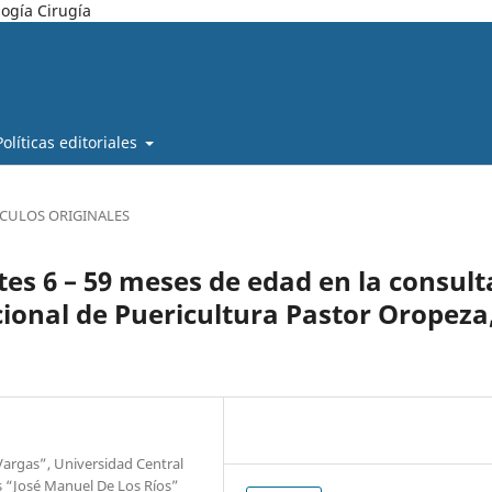
ogía Cirugía
Políticas editoriales
ÍCULOS ORIGINALES
tes 6 – 59 meses de edad en la consult
cional de Puericultura Pastor Oropeza
Vargas”, Universidad Central
os “José Manuel De Los Ríos”