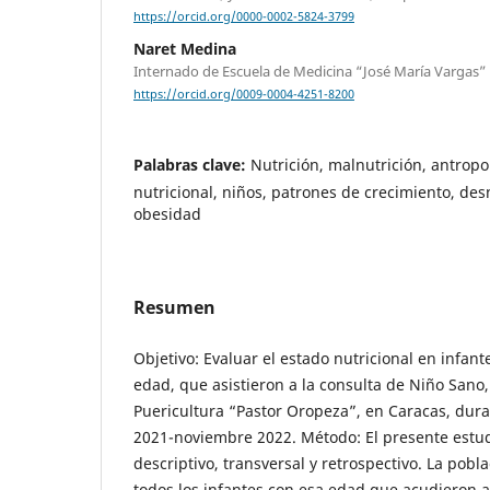
https://orcid.org/0000-0002-5824-3799
Naret Medina
Internado de Escuela de Medicina “José María Vargas”
https://orcid.org/0009-0004-4251-8200
Palabras clave:
Nutrición, malnutrición, antrop
nutricional, niños, patrones de crecimiento, des
obesidad
Resumen
Objetivo: Evaluar el estado nutricional en infan
edad, que asistieron a la consulta de Niño Sano, 
Puericultura “Pastor Oropeza”, en Caracas, dura
2021-noviembre 2022. Método: El presente estud
descriptivo, transversal y retrospectivo. La pobl
todos los infantes con esa edad que acudieron a 