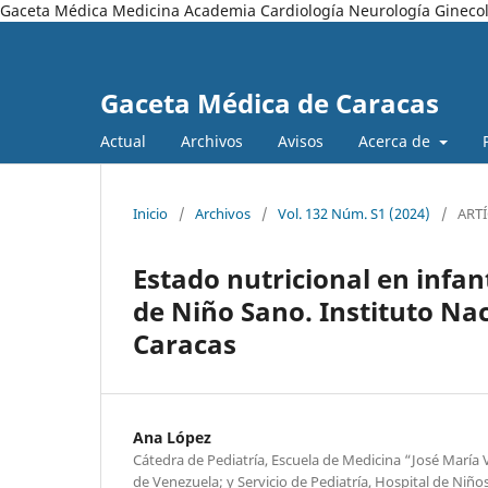
Gaceta Médica Medicina Academia Cardiología Neurología Ginecol
Gaceta Médica de Caracas
Actual
Archivos
Avisos
Acerca de
Inicio
/
Archivos
/
Vol. 132 Núm. S1 (2024)
/
ART
Estado nutricional en infan
de Niño Sano. Instituto Na
Caracas
Ana López
Cátedra de Pediatría, Escuela de Medicina “José María 
de Venezuela; y Servicio de Pediatría, Hospital de Niñ