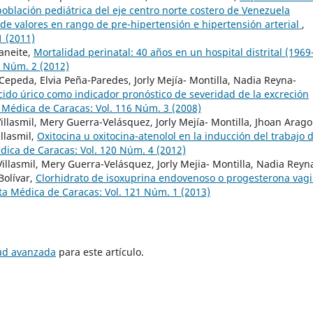
población pediátrica del eje centro norte costero de Venezuela
de valores en rango de pre-hipertensión e hipertensión arterial
,
1 (2011)
Faneite,
Mortalidad perinatal: 40 años en un hospital distrital (1969
0 Núm. 2 (2012)
Cepeda, Elvia Peña-Paredes, Jorly Mejía- Montilla, Nadia Reyna-
cido úrico como indicador pronóstico de severidad de la excreción
 Médica de Caracas: Vol. 116 Núm. 3 (2008)
llasmil, Mery Guerra-Velásquez, Jorly Mejía- Montilla, Jhoan Arago
llasmil,
Oxitocina u oxitocina-atenolol en la inducción del trabajo 
ica de Caracas: Vol. 120 Núm. 4 (2012)
llasmil, Mery Guerra-Velásquez, Jorly Mejia- Montilla, Nadia Reyn
Bolívar,
Clorhidrato de isoxuprina endovenoso o progesterona vagi
a Médica de Caracas: Vol. 121 Núm. 1 (2013)
tud avanzada
para este artículo.