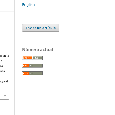
English
Enviar un artículo
Número actual
d en la
de
eta
artir
c/arti