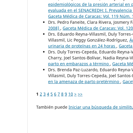
epidemiológicos de la presión arterial en 
evaluada en el SENACREDH: I. Prevalencia 
Gaceta Médica de Caracas: Vol. 119 Núm. 
Drs. Pedro Faneite, Clara Rivera, Josmery 
2008)
,
Gaceta Médica de Caracas: Vol. 12
Drs. Eduardo Reyna-Villasmil, Duly Torres-
Villasmil, Lic Peggy González-Rodríguez,
Á
urinaria de proteínas en 24 horas
,
Gaceta
Drs. Duly Torres-Cepeda, Eduardo Reyna-Vi
Charry, Joel Santos-Bolívar, Nadia Reyna-Vi
parto en embarazos a término
,
Gaceta Méd
Drs. Brenda Paz-Luzardo, Eduardo Reyna-Vi
Villasmil, Duly Torres-Cepeda, Joel Santos-
en la amenaza de parto pretérmino
,
Gacet
1
2
3
4
5
6
7
8
9
10
>
>>
También puede
Iniciar una búsqueda de simili