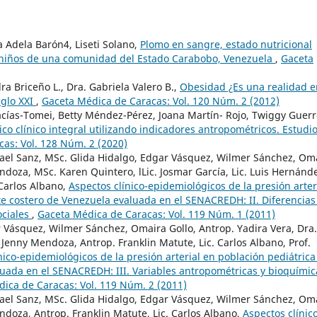
a Adela Barón4, Liseti Solano,
Plomo en sangre, estado nutricional
n niños de una comunidad del Estado Carabobo, Venezuela
,
Gaceta
ra Briceño L., Dra. Gabriela Valero B.,
Obesidad ¿Es una realidad e
iglo XXI
,
Gaceta Médica de Caracas: Vol. 120 Núm. 2 (2012)
ías-Tomei, Betty Méndez-Pérez, Joana Martín- Rojo, Twiggy Guerr
co clínico integral utilizando indicadores antropométricos. Estudi
as: Vol. 128 Núm. 2 (2020)
Rafael Sanz, MSc. Glida Hidalgo, Edgar Vásquez, Wilmer Sánchez, Om
endoza, MSc. Karen Quintero, lLic. Josmar García, Lic. Luis Hernánd
 Carlos Albano,
Aspectos clínico-epidemiológicos de la presión arter
rte costero de Venezuela evaluada en el SENACREDH: II. Diferencias
ociales
,
Gaceta Médica de Caracas: Vol. 119 Núm. 1 (2011)
r Vásquez, Wilmer Sánchez, Omaira Gollo, Antrop. Yadira Vera, Dra.
. Jenny Mendoza, Antrop. Franklin Matute, Lic. Carlos Albano, Prof.
nico-epidemiológicos de la presión arterial en población pediátrica
luada en el SENACREDH: III. Variables antropométricas y bioquímic
ica de Caracas: Vol. 119 Núm. 2 (2011)
Rafael Sanz, MSc. Glida Hidalgo, Edgar Vásquez, Wilmer Sánchez, Om
endoza, Antrop. Franklin Matute, Lic. Carlos Albano,
Aspectos clínic