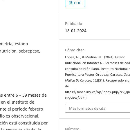
PDF
Publicado
18-01-2024
ometría, estado
Cómo citar
nutrición, sobrepeso,
López, A. ., & Medina, N. . (2024). Estado
nutricional en infantes 6 – 59 meses de eda
consulta de Niño Sano. Instituto Nacional 
Puericultura Pastor Oropeza, Caracas.
Gac
Médica De Caracas
,
132
(S1). Recuperado a p
de
https://saber.ucv.ve/ojs/index.php/rev_gm
tes entre 6 – 59 meses de
cle/view/27711
en el Instituto de
Más formatos de cita
nte el período febrero
io es observacional,
ación está constituida por
Número
la consulta citada; la