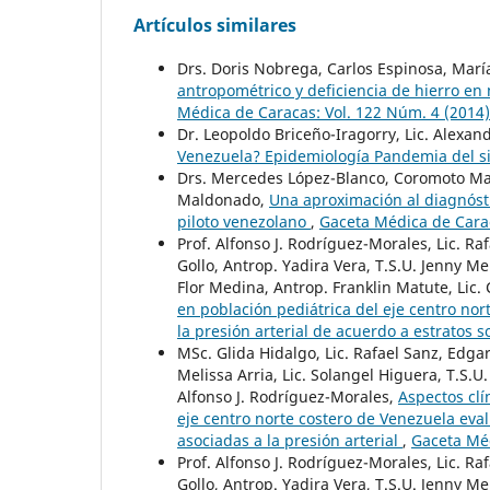
Artículos similares
Drs. Doris Nobrega, Carlos Espinosa, Marí
antropométrico y deficiencia de hierro e
Médica de Caracas: Vol. 122 Núm. 4 (2014)
Dr. Leopoldo Briceño-Iragorry, Lic. Alexand
Venezuela? Epidemiología Pandemia del s
Drs. Mercedes López-Blanco, Coromoto Mac
Maldonado,
Una aproximación al diagnósti
piloto venezolano
,
Gaceta Médica de Carac
Prof. Alfonso J. Rodríguez-Morales, Lic. 
Gollo, Antrop. Yadira Vera, T.S.U. Jenny M
Flor Medina, Antrop. Franklin Matute, Lic.
en población pediátrica del eje centro no
la presión arterial de acuerdo a estratos s
MSc. Glida Hidalgo, Lic. Rafael Sanz, Edga
Melissa Arria, Lic. Solangel Higuera, T.S.U
Alfonso J. Rodríguez-Morales,
Aspectos clí
eje centro norte costero de Venezuela eva
asociadas a la presión arterial
,
Gaceta Méd
Prof. Alfonso J. Rodríguez-Morales, Lic. 
Gollo, Antrop. Yadira Vera, T.S.U. Jenny M