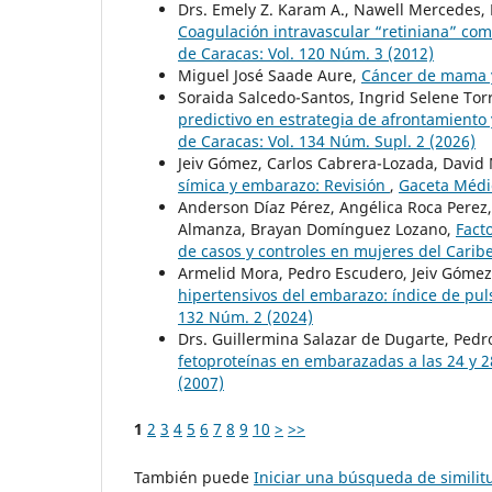
Drs. Emely Z. Karam A., Nawell Mercedes, 
Coagulación intravascular “retiniana” com
de Caracas: Vol. 120 Núm. 3 (2012)
Miguel José Saade Aure,
Cáncer de mama
Soraida Salcedo-Santos, Ingrid Selene To
predictivo en estrategia de afrontamiento 
de Caracas: Vol. 134 Núm. Supl. 2 (2026)
Jeiv Gómez, Carlos Cabrera-Lozada, David 
símica y embarazo: Revisión
,
Gaceta Médic
Anderson Díaz Pérez, Angélica Roca Perez
Almanza, Brayan Domínguez Lozano,
Fact
de casos y controles en mujeres del Cari
Armelid Mora, Pedro Escudero, Jeiv Gómez
hipertensivos del embarazo: índice de puls
132 Núm. 2 (2024)
Drs. Guillermina Salazar de Dugarte, Pedro
fetoproteínas en embarazadas a las 24 y 
(2007)
1
2
3
4
5
6
7
8
9
10
>
>>
También puede
Iniciar una búsqueda de simili