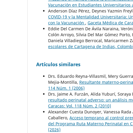
Vacunación en Estudiantes Universitarios
Anderson Díaz Pérez, Deynes Yazmin Freyl
COVID-19 y la Mentalidad Universitaria: Un
con la Vacunación
,
Gaceta Médica de Cara
Eddie Del Carmen De Ávila Naraina, Verón
Colón Arroyo, Silvia Del Mar Gómez Porto,
Daniela Villadiego Berrocal, Maricarmen 
escolares de Cartagena de Indias, Colomb
Artículos similares
Drs. Eduardo Reyna-Villasmil, Mery Guerra-
Mejia-Montilla,
Resultante materno-perina
114 Núm. 1 (2006)
Drs. Jaime A. Furzán, Alida Yuburí, Soraya 
resultado perinatal adverso: un análisis m
Caracas: Vol. 118 Núm. 2 (2010)
Alexander Cuesta Dunoyer, Vanessa Rada A
Caballero,
Acceso temprano al control pre
del Programa Ruta Materno Perinatal en 
(2026)