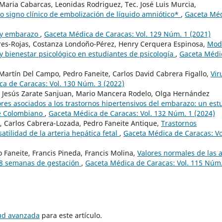
Maria Cabarcas, Leonidas Rodriguez, Tec. José Luis Murcia,
o signo clínico de embolización de líquido amniótico*
,
Gaceta Mé
 y embarazo
,
Gaceta Médica de Caracas: Vol. 129 Núm. 1 (2021)
rres-Rojas, Costanza Londoño-Pérez, Henry Cerquera Espinosa,
Mod
y bienestar psicológico en estudiantes de psicología
,
Gaceta Médi
Martín Del Campo, Pedro Faneite, Carlos David Cabrera Figallo,
Vir
a de Caracas: Vol. 130 Núm. 3 (2022)
, Jesús Zarate Sanjuan, Mario Mancera Rodelo, Olga Hernández
ores asociados a los trastornos hipertensivos del embarazo: un est
be Colombiano
,
Gaceta Médica de Caracas: Vol. 132 Núm. 1 (2024)
, Carlos Cabrera-Lozada, Pedro Faneite Antique,
Trastornos
atilidad de la arteria hepática fetal
,
Gaceta Médica de Caracas: Vo
 Faneite, Francis Pineda, Francis Molina,
Valores normales de las a
28 semanas de gestación
,
Gaceta Médica de Caracas: Vol. 115 Núm.
tud avanzada
para este artículo.