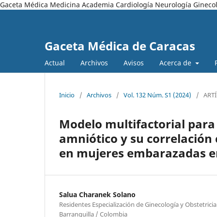
Gaceta Médica Medicina Academia Cardiología Neurología Ginecol
Gaceta Médica de Caracas
Actual
Archivos
Avisos
Acerca de
Inicio
/
Archivos
/
Vol. 132 Núm. S1 (2024)
/
ART
Modelo multifactorial para 
amniótico y su correlación
en mujeres embarazadas e
Salua Charanek Solano
Residentes Especialización de Ginecología y Obstetricia
Barranquilla / Colombia