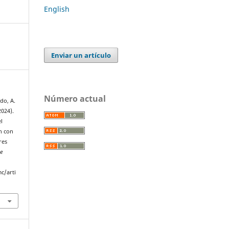
English
Enviar un artículo
Número actual
ado, A.
2024).
l
n con
res
e
c/arti