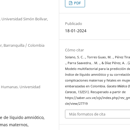
PDF
. Universidad Simón Bolívar,
Publicado
18-01-2024
r, Barranquilla / Colombia
Cómo citar
Solano, S. C. ., Torres Guao, M. ., Pérez Tir
., Parra Saavedra, . M. ., & Díaz Pérez, A. . (
Modelo multifactorial para la predicción de
índice de líquido amniótico y su correlació
complicaciones maternas y fetales en muje
s y Humanas. Universidad
embarazadas en Colombia.
Gaceta Médica D
Caracas
,
132
(S1). Recuperado a partir de
https://saber.ucv.ve/ojs/index.php/rev_gm
cle/view/27719
Más formatos de cita
e de líquido amniótico,
emas maternos,