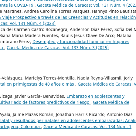
 ante la COVID-19
,
Gaceta Médica de Caracas: Vol. 131 Núm. 4 (202
e Martínez, Andrea Carolina Torres Vasquez, Hannys Pinto Bautista
 Viaje Prospectivo a través de las Creencias y Actitudes en relación
cas: Vol. 131 Núm. 4 (2023)
ica del Carmen Castro Bocanegra, Anderson Díaz Pérez, Sofía Del 
 Biana María Madera Fuentes, Raulis Jesús Olave De Arco, Natalia
Zambrano Pérez,
Desempleo y funcionalidad familiar en hogares
ia
,
Gaceta Médica de Caracas: Vol. 133 Núm. 3 (2025)
Velásquez, Marielys Torres-Montilla, Nadia Reyna-Villasmil, Jorly
tal en primigestas de 40 años o más
,
Gaceta Médica de Caracas: V
Eizaga, Javier García- Benavides,
Embarazo en adolescentes y
ultivariado de factores predictivos de riesgo
,
Gaceta Médica de
yala, Jaime Plazas Román, Jonathan Harris Ricardo, Antonio Díaz
natal y resultados perinatales en adolescentes embarazadas: Análi
Cartagena, Colombia
,
Gaceta Médica de Caracas: Vol. 134 Núm. 1