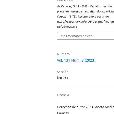
Cómo citar
de Caracas, G. M. (2023). Ver el contenido 
presente número en español.
Gaceta Médic
Caracas
,
131
(3). Recuperado a partir de
https://saber.ucv.ve/ojs/index.php/rev_gm
cle/view/27214
Más formatos de cita
Número
Vol. 131 Núm. 3 (2023)
Sección
ÍNDICE
Licencia
Derechos de autor 2023 Gaceta Médic
Caracas