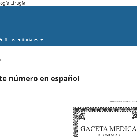
ogía Cirugía
Políticas editoriales
E
nte número en español