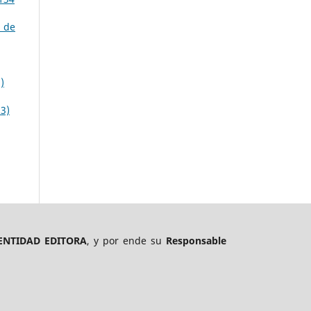
 de
)
3)
ENTIDAD EDITORA
, y por ende su
Responsable