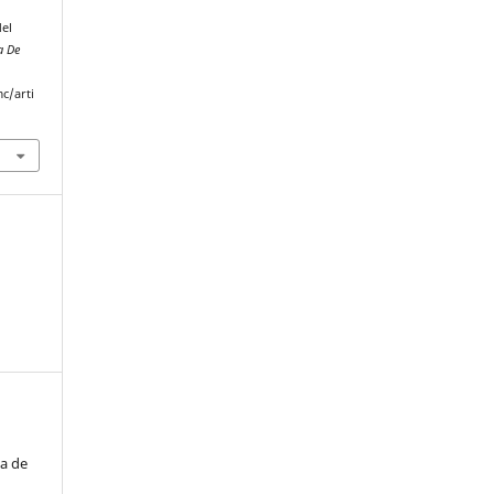
del
a De
c/arti
a de