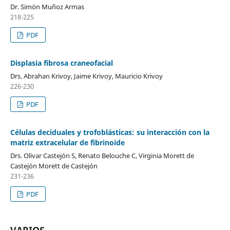
Dr. Simón Muñoz Armas
218-225
PDF
Displasia fibrosa craneofacial
Drs. Abrahan Krivoy, Jaime Krivoy, Mauricio Krivoy
226-230
PDF
Células deciduales y trofoblásticas: su interacción con la
matriz extracelular de fibrinoide
Drs. Olivar Castejón S, Renato Belouche C, Virginia Morett de
Castejón Morett de Castejón
231-236
PDF
VARIOS