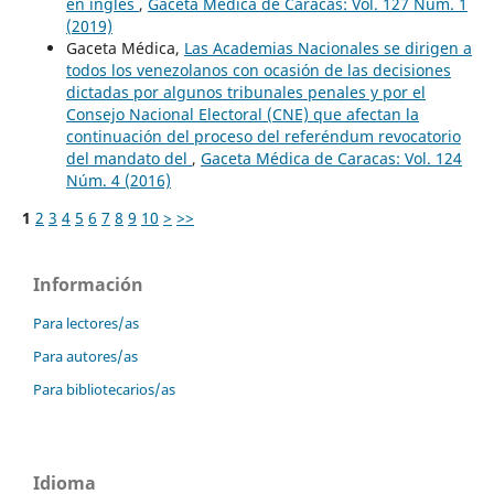
en inglés
,
Gaceta Médica de Caracas: Vol. 127 Núm. 1
(2019)
Gaceta Médica,
Las Academias Nacionales se dirigen a
todos los venezolanos con ocasión de las decisiones
dictadas por algunos tribunales penales y por el
Consejo Nacional Electoral (CNE) que afectan la
continuación del proceso del referéndum revocatorio
del mandato del
,
Gaceta Médica de Caracas: Vol. 124
Núm. 4 (2016)
1
2
3
4
5
6
7
8
9
10
>
>>
Información
Para lectores/as
Para autores/as
Para bibliotecarios/as
Idioma