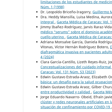
limitaciones de los estudiantes de medicin
Núm. 1 (1998)
Dr. Leopoldo Briceño-Iragorry,
Guillermo 
Dra. Heddy Mansilla, Luisa Medina, Auror
integral
,
Gaceta Médica de Caracas: Vol. 
Jimmy Ibañez-Rodríguez, Jarvis Raraz-Vida
médico “serums” sobre el dominio académi
cuello uterino
,
Gaceta Médica de Caracas:
Adriana Monsalve García, Daniela Rodrígue
Vitonas, Víctor Hernán Rodríguez Botero,
D
diafragmática invasiva en pacientes adult
4 (2024)
Clara García-Cantillo, Lizeth Reyes-Ruiz, 
Conceptualizaciones del cuidado informal y
Caracas: Vol. 131 Núm. S3 (2023)
Edwin Gustavo Estrada-Araoz, Elizabeth Or
básica: un desafío para la salud ocupacio
Edwin Gustavo Estrada Araoz, Gilber Chu
entre productividad y calidad
,
Gaceta Méd
Jorge Eduardo Navarro- Obeid, Efraín Javi
clúster y redes neuronales artificiales en l
situación de confinamiento por COVID-19