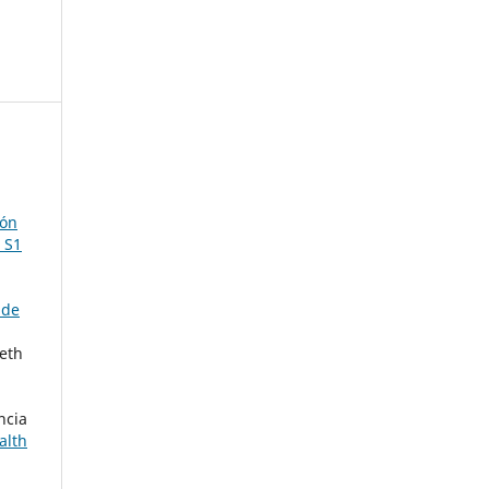
ión
 S1
 de
eth
ncia
alth