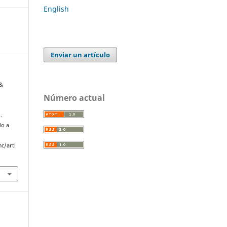
English
Enviar un artículo
 &
Número actual
.
do a
c/arti