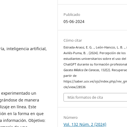
Publicado
05-06-2024
Cómo citar
Estrada-Araoz, E. G. ., León-Hancco, L. B. .,
 inteligencia artificial,
Avilés-Puma, B. . (2024). Percepción de los
estudiantes universitarios sobre el uso del
ChatGPT durante su formación profesional
Gaceta Médica De Caracas
,
132
(2). Recupera
partir de
https://saber.ucv.ve/ojs/index.php/rev_gm
cle/view/28536
ha experimentado un
Más formatos de cita
tegrándose de manera
izaje en línea. Este
ión en la forma en que
Número
la información. Objetivo:
Vol. 132 Núm. 2 (2024)