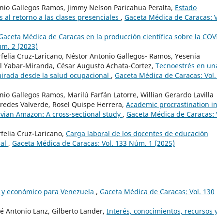
nio Gallegos Ramos, Jimmy Nelson Paricahua Peralta,
Estado
s al retorno a las clases presenciales
,
Gaceta Médica de Caracas: V
 Gaceta Médica de Caracas en la producción científica sobre la COV
úm. 2 (2023)
felia Cruz-Laricano, Néstor Antonio Gallegos- Ramos, Yesenia
l Yabar-Miranda, César Augusto Achata-Cortez,
Tecnoestrés en un
mirada desde la salud ocupacional
,
Gaceta Médica de Caracas: Vol.
io Gallegos Ramos, Marilú Farfán Latorre, Willian Gerardo Lavilla
redes Valverde, Rosel Quispe Herrera,
Academic procrastination i
ruvian Amazon: A cross-sectional study
,
Gaceta Médica de Caracas: 
felia Cruz-Laricano,
Carga laboral de los docentes de educación
nal
,
Gaceta Médica de Caracas: Vol. 133 Núm. 1 (2025)
l y económico para Venezuela
,
Gaceta Médica de Caracas: Vol. 130
sé Antonio Lanz, Gilberto Lander,
Interés, conocimientos, recursos 