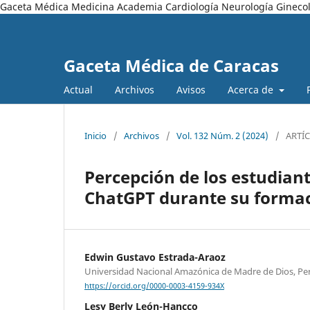
Gaceta Médica Medicina Academia Cardiología Neurología Ginecol
Gaceta Médica de Caracas
Actual
Archivos
Avisos
Acerca de
Inicio
/
Archivos
/
Vol. 132 Núm. 2 (2024)
/
ARTÍ
Percepción de los estudiant
ChatGPT durante su formac
Edwin Gustavo Estrada-Araoz
Universidad Nacional Amazónica de Madre de Dios, Pe
https://orcid.org/0000-0003-4159-934X
Lesy Berly León-Hancco