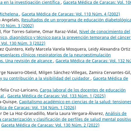
a en la investigación científica
,
Gaceta Médica de Caracas: Vol. 10
Michelena
,
Gaceta Médica de Caracas: Vol. 110 Núm. 4 (2002)
a Angelats,
Resultados de un programa de educación diabetológic
110 Núm. 3 (2002)
l, Flor Torres-Salome, Omar Raraz-Vidal,
Nivel de conocimiento del
co, diagnóstico y técnico para la prevención temprana del cáncer
 Vol. 130 Núm. 3 (2022)
z Quintero, Kelly Marcela Varela Mosquera, Leidy Alexandra Ortiz
esenlaces clínicos respiratorios de la neuroestimulación
os. Una revisión de alcance
,
Gaceta Médica de Caracas: Vol. 132 N
Jorge Navarro-Obeid, Milgen Sánchez-Villegas, Zamira Cervantes-Gil
 su contribución a la visibilidad del cuidador
,
Gaceta Médica de
felia Cruz-Laricano,
Carga laboral de los docentes de educación
nal
,
Gaceta Médica de Caracas: Vol. 133 Núm. 1 (2025)
ra-Quispe,
Capitalismo académico en ciencias de la salud: tensione
ica de Caracas: Vol. 134 Núm. 1 (2026)
er De La Hoz-Granadillo, María Laura Vergara-Álvarez,
Análisis de
a caracterización y clasificación de perfiles de salud mental positiv
,
Gaceta Médica de Caracas: Vol. 130 Núm. 2 (2022)