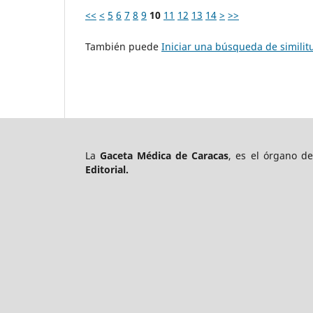
<<
<
5
6
7
8
9
10
11
12
13
14
>
>>
También puede
Iniciar una búsqueda de simili
La
Gaceta Médica de Caracas
, es el órgano d
Editorial.