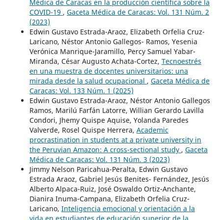
Médica de Caracas en la producción científica sobre la
COVID-19
,
Gaceta Médica de Caracas: Vol. 131 Núm. 2
(2023)
Edwin Gustavo Estrada-Araoz, Elizabeth Orfelia Cruz-
Laricano, Néstor Antonio Gallegos- Ramos, Yesenia
Verónica Manrique-Jaramillo, Percy Samuel Yabar-
Miranda, César Augusto Achata-Cortez,
Tecnoestrés
en una muestra de docentes universitarios: una
mirada desde la salud ocupacional
,
Gaceta Médica de
Caracas: Vol. 133 Núm. 1 (2025)
Edwin Gustavo Estrada-Araoz, Néstor Antonio Gallegos
Ramos, Marilú Farfán Latorre, Willian Gerardo Lavilla
Condori, Jhemy Quispe Aquise, Yolanda Paredes
Valverde, Rosel Quispe Herrera,
Academic
procrastination in students at a private university in
the Peruvian Amazon: A cross-sectional study
,
Gaceta
Médica de Caracas: Vol. 131 Núm. 3 (2023)
Jimmy Nelson Paricahua-Peralta, Edwin Gustavo
Estrada Araoz, Gabriel Jesús Benites- Fernández, Jesús
Alberto Alpaca-Ruiz, José Oswaldo Ortiz-Anchante,
Dianira Inuma-Campana, Elizabeth Orfelia Cruz-
Laricano,
Inteligencia emocional y orientación a la
vida en estudiantes de educación superior de la