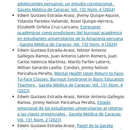
adolescentes peruanos: un estudio correlacional
,
Gaceta Médica de Caracas: Vol. 132 Núm. 4 (2024)
Edwin Gustavo Estrada-Araoz, Jhemy Quispe-Aquise,
Yolanda Paredes-Valverde, Rosel Quispe-Herrera,
Elizabeth Orfelia Cruz-Laricano,
Estresores
académicos como predictores del burnout académico
en estudiantes universitarios de la Amazonía peruana
,
Gaceta Médica de Caracas: Vol. 132 Núm. 4 (2024)
Edwin Gustavo Estrada-Araoz, Néstor Antonio
Gallegos-Ramos, Juan Antonio Labrin Romero, Juan
Carlos Valencia Martínez, Marilú Farfán-Latorre,
Willian Gerardo Lavilla- Condori, Jimmy Nelson
Paricahua-Peralta,
Mental Health Upon Return to Face-
To-Face Classes: Burnout Syndrome in Basic Education
Teachers
,
Gaceta Médica de Caracas: Vol. 131 Núm. 4
(2023)
Edwin Gustavo Estrada-Araoz, Néstor Antonio Gallegos
Ramos, Jimmy Nelson Paricahua Peralta,
Estado
emocional de los estudiantes universitarios al retorno
a las clases presenciales
,
Gaceta Médica de Caracas:
Vol. 131 Núm. 2 (2023)
Edwin Gustavo Estrada-Araoz,
Papel de la Gaceta