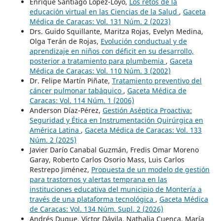
Enrique Santiago López-Loyo,
Los retos de la
educación virtual en las Ciencias de la Salud
,
Gaceta
Médica de Caracas: Vol. 131 Núm. 2 (2023)
Drs. Guido Squillante, Maritza Rojas, Evelyn Medina,
Olga Terán de Rojas,
Evolución conductual y de
aprendizaje en niños con déficit en su desarrollo,
posterior a tratamiento para plumbemia
,
Gaceta
Médica de Caracas: Vol. 110 Núm. 3 (2002)
Dr. Felipe Martín Piñate,
Tratamiento preventivo del
cáncer pulmonar tabáquico
,
Gaceta Médica de
Caracas: Vol. 114 Núm. 1 (2006)
Anderson Díaz-Pérez,
Gestión Aséptica Proactiva:
Seguridad y Ética en Instrumentación Quirúrgica en
América Latina
,
Gaceta Médica de Caracas: Vol. 133
Núm. 2 (2025)
Javier Darío Canabal Guzmán, Fredis Omar Moreno
Garay, Roberto Carlos Osorio Mass, Luis Carlos
Restrepo Jiménez,
Propuesta de un modelo de gestión
para trastornos y alertas temprana en las
instituciones educativa del municipio de Montería a
través de una plataforma tecnológica
,
Gaceta Médica
de Caracas: Vol. 134 Núm. Supl. 2 (2026)
Andrés Duque, Víctor Dávila, Nathalia Cuenca, María