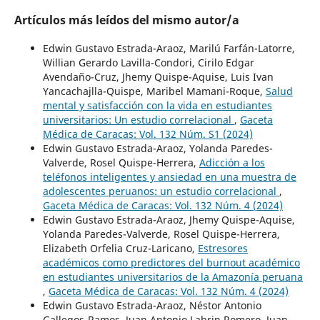
Artículos más leídos del mismo autor/a
Edwin Gustavo Estrada-Araoz, Marilú Farfán-Latorre,
Willian Gerardo Lavilla-Condori, Cirilo Edgar
Avendaño-Cruz, Jhemy Quispe-Aquise, Luis Ivan
Yancachajlla-Quispe, Maribel Mamani-Roque,
Salud
mental y satisfacción con la vida en estudiantes
universitarios: Un estudio correlacional
,
Gaceta
Médica de Caracas: Vol. 132 Núm. S1 (2024)
Edwin Gustavo Estrada-Araoz, Yolanda Paredes-
Valverde, Rosel Quispe-Herrera,
Adicción a los
teléfonos inteligentes y ansiedad en una muestra de
adolescentes peruanos: un estudio correlacional
,
Gaceta Médica de Caracas: Vol. 132 Núm. 4 (2024)
Edwin Gustavo Estrada-Araoz, Jhemy Quispe-Aquise,
Yolanda Paredes-Valverde, Rosel Quispe-Herrera,
Elizabeth Orfelia Cruz-Laricano,
Estresores
académicos como predictores del burnout académico
en estudiantes universitarios de la Amazonía peruana
,
Gaceta Médica de Caracas: Vol. 132 Núm. 4 (2024)
Edwin Gustavo Estrada-Araoz, Néstor Antonio
Gallegos-Ramos, Juan Antonio Labrin Romero, Juan