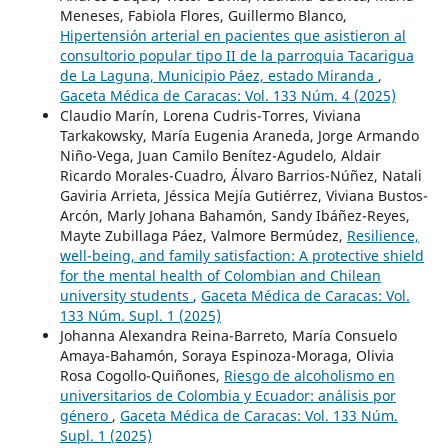
Meneses, Fabiola Flores, Guillermo Blanco,
Hipertensión arterial en pacientes que asistieron al
consultorio popular tipo II de la parroquia Tacarigua
de La Laguna, Municipio Páez, estado Miranda
,
Gaceta Médica de Caracas: Vol. 133 Núm. 4 (2025)
Claudio Marín, Lorena Cudris-Torres, Viviana
Tarkakowsky, María Eugenia Araneda, Jorge Armando
Niño-Vega, Juan Camilo Benítez-Agudelo, Aldair
Ricardo Morales-Cuadro, Álvaro Barrios-Núñez, Natali
Gaviria Arrieta, Jéssica Mejía Gutiérrez, Viviana Bustos-
Arcón, Marly Johana Bahamón, Sandy Ibáñez-Reyes,
Mayte Zubillaga Páez, Valmore Bermúdez,
Resilience,
well-being, and family satisfaction: A protective shield
for the mental health of Colombian and Chilean
university students
,
Gaceta Médica de Caracas: Vol.
133 Núm. Supl. 1 (2025)
Johanna Alexandra Reina-Barreto, María Consuelo
Amaya-Bahamón, Soraya Espinoza-Moraga, Olivia
Rosa Cogollo-Quiñones,
Riesgo de alcoholismo en
universitarios de Colombia y Ecuador: análisis por
género
,
Gaceta Médica de Caracas: Vol. 133 Núm.
Supl. 1 (2025)