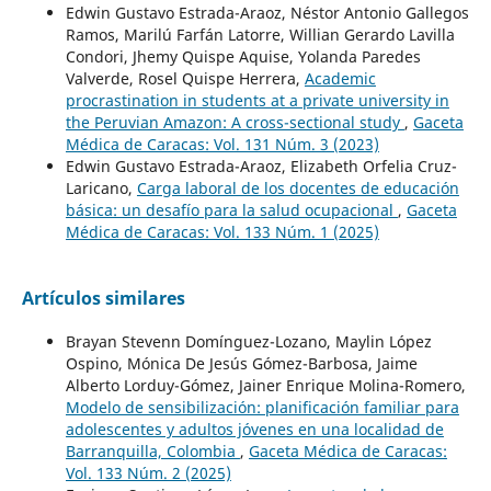
Edwin Gustavo Estrada-Araoz, Néstor Antonio Gallegos
Ramos, Marilú Farfán Latorre, Willian Gerardo Lavilla
Condori, Jhemy Quispe Aquise, Yolanda Paredes
Valverde, Rosel Quispe Herrera,
Academic
procrastination in students at a private university in
the Peruvian Amazon: A cross-sectional study
,
Gaceta
Médica de Caracas: Vol. 131 Núm. 3 (2023)
Edwin Gustavo Estrada-Araoz, Elizabeth Orfelia Cruz-
Laricano,
Carga laboral de los docentes de educación
básica: un desafío para la salud ocupacional
,
Gaceta
Médica de Caracas: Vol. 133 Núm. 1 (2025)
Artículos similares
Brayan Stevenn Domínguez-Lozano, Maylin López
Ospino, Mónica De Jesús Gómez-Barbosa, Jaime
Alberto Lorduy-Gómez, Jainer Enrique Molina-Romero,
Modelo de sensibilización: planificación familiar para
adolescentes y adultos jóvenes en una localidad de
Barranquilla, Colombia
,
Gaceta Médica de Caracas:
Vol. 133 Núm. 2 (2025)