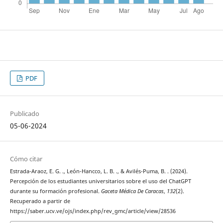
PDF
Publicado
05-06-2024
Cómo citar
Estrada-Araoz, E. G. ., León-Hancco, L. B. ., & Avilés-Puma, B. . (2024).
Percepción de los estudiantes universitarios sobre el uso del ChatGPT
durante su formación profesional.
Gaceta Médica De Caracas
,
132
(2).
Recuperado a partir de
https://saber.ucv.ve/ojs/index.php/rev_gmc/article/view/28536