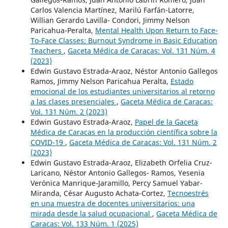
Carlos Valencia Martínez, Marilú Farfán-Latorre,
Willian Gerardo Lavilla- Condori, Jimmy Nelson
Paricahua-Peralta,
Mental Health Upon Return to Face-
To-Face Classes: Burnout Syndrome in Basic Education
Teachers
,
Gaceta Médica de Caracas: Vol. 131 Núm. 4
(2023)
Edwin Gustavo Estrada-Araoz, Néstor Antonio Gallegos
Ramos, Jimmy Nelson Paricahua Peralta,
Estado
emocional de los estudiantes universitarios al retorno
a las clases presenciales
,
Gaceta Médica de Caracas:
Vol. 131 Núm. 2 (2023)
Edwin Gustavo Estrada-Araoz,
Papel de la Gaceta
Médica de Caracas en la producción científica sobre la
COVID-19
,
Gaceta Médica de Caracas: Vol. 131 Núm. 2
(2023)
Edwin Gustavo Estrada-Araoz, Elizabeth Orfelia Cruz-
Laricano, Néstor Antonio Gallegos- Ramos, Yesenia
Verónica Manrique-Jaramillo, Percy Samuel Yabar-
Miranda, César Augusto Achata-Cortez,
Tecnoestrés
en una muestra de docentes universitarios: una
mirada desde la salud ocupacional
,
Gaceta Médica de
Caracas: Vol. 133 Núm. 1 (2025)