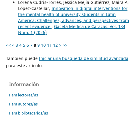
Lorena Cudris-Torres, Jéssica Mejía Gutiérrez, Maira A.
López-Castellar,
Innovation in digital interventions for
the mental health of university students in Latin
America: Challenges, advances, and perspectives from
recent evidence
,
Gaceta Médica de Caracas: Vol. 134
Núm. 1 (2026)
<<
<
3
4
5
6
7
8
9
10
11
12
>
>>
También puede
Iniciar una búsqueda de similitud avanzada
para este artículo.
Información
Para lectores/as
Para autores/as
Para bibliotecarios/as