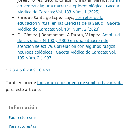
Joselit Torres, Betulio Chacín, Christian Villalba,
Asma
en Venezuela: una narrativa epidemiológica
,
Gaceta
Médica de Caracas: Vol. 133 Núm. 1 (2025)
Enrique Santiago López-Loyo,
Los retos de la
educación virtual en las Ciencias de la Salud
,
Gaceta
Médica de Caracas: Vol. 131 Núm. 2 (2023)
OL Gómez, J Benmamám, A Durán, V López,
Amplitud
de las ondas N 100 y P 300 en una situación de
atención selectiva. Correlación con algunos rasgos
neuropsicológicos
,
Gaceta Médica de Caracas: Vol.
105 Núm. 2 (1997)
1
2
3
4
5
6
7
8
9
10
>
>>
También puede
Iniciar una búsqueda de similitud avanzada
para este artículo.
Información
Para lectores/as
Para autores/as