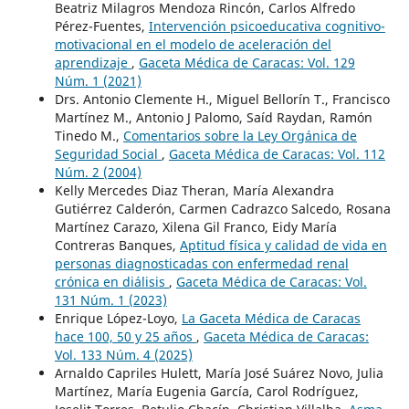
Beatriz Milagros Mendoza Rincón, Carlos Alfredo
Pérez-Fuentes,
Intervención psicoeducativa cognitivo-
motivacional en el modelo de aceleración del
aprendizaje
,
Gaceta Médica de Caracas: Vol. 129
Núm. 1 (2021)
Drs. Antonio Clemente H., Miguel Bellorín T., Francisco
Martínez M., Antonio J Palomo, Saíd Raydan, Ramón
Tinedo M.,
Comentarios sobre la Ley Orgánica de
Seguridad Social
,
Gaceta Médica de Caracas: Vol. 112
Núm. 2 (2004)
Kelly Mercedes Diaz Theran, María Alexandra
Gutiérrez Calderón, Carmen Cadrazco Salcedo, Rosana
Martínez Carazo, Xilena Gil Franco, Eidy María
Contreras Banques,
Aptitud física y calidad de vida en
personas diagnosticadas con enfermedad renal
crónica en diálisis
,
Gaceta Médica de Caracas: Vol.
131 Núm. 1 (2023)
Enrique López-Loyo,
La Gaceta Médica de Caracas
hace 100, 50 y 25 años
,
Gaceta Médica de Caracas:
Vol. 133 Núm. 4 (2025)
Arnaldo Capriles Hulett, María José Suárez Novo, Julia
Martínez, María Eugenia García, Carol Rodríguez,