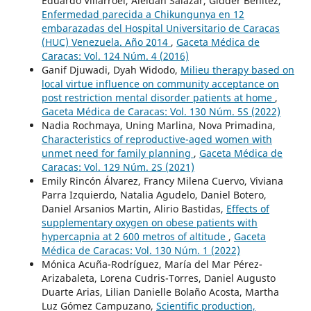
Eduardo Villarroel, Aleidah Salazar, Gidder Benítez,
Enfermedad parecida a Chikungunya en 12
embarazadas del Hospital Universitario de Caracas
(HUC) Venezuela. Año 2014
,
Gaceta Médica de
Caracas: Vol. 124 Núm. 4 (2016)
Ganif Djuwadi, Dyah Widodo,
Milieu therapy based on
local virtue influence on community acceptance on
post restriction mental disorder patients at home
,
Gaceta Médica de Caracas: Vol. 130 Núm. 5S (2022)
Nadia Rochmaya, Uning Marlina, Nova Primadina,
Characteristics of reproductive-aged women with
unmet need for family planning
,
Gaceta Médica de
Caracas: Vol. 129 Núm. 2S (2021)
Emily Rincón Álvarez, Francy Milena Cuervo, Viviana
Parra Izquierdo, Natalia Agudelo, Daniel Botero,
Daniel Arsanios Martin, Alirio Bastidas,
Effects of
supplementary oxygen on obese patients with
hypercapnia at 2 600 metros of altitude
,
Gaceta
Médica de Caracas: Vol. 130 Núm. 1 (2022)
Mónica Acuña-Rodríguez, María del Mar Pérez-
Arizabaleta, Lorena Cudris-Torres, Daniel Augusto
Duarte Arias, Lilian Danielle Bolaño Acosta, Martha
Luz Gómez Campuzano,
Scientific production,