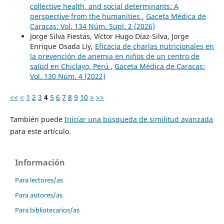
collective health, and social determinants: A
perspective from the humanities
,
Gaceta Médica de
Caracas: Vol. 134 Núm. Supl. 2 (2026)
Jorge Silva Fiestas, Víctor Hugo Díaz-Silva, Jorge
Enrique Osada Liy,
Eficacia de charlas nutricionales en
la prevención de anemia en niños de un centro de
salud en Chiclayo, Perú
,
Gaceta Médica de Caracas:
Vol. 130 Núm. 4 (2022)
<<
<
1
2
3
4
5
6
7
8
9
10
>
>>
También puede
Iniciar una búsqueda de similitud avanzada
para este artículo.
Información
Para lectores/as
Para autores/as
Para bibliotecarios/as