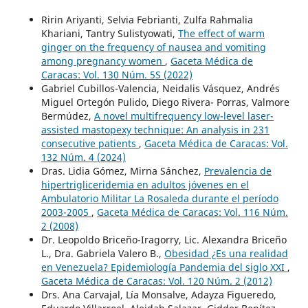
Ririn Ariyanti, Selvia Febrianti, Zulfa Rahmalia
Khariani, Tantry Sulistyowati,
The effect of warm
ginger on the frequency of nausea and vomiting
among pregnancy women
,
Gaceta Médica de
Caracas: Vol. 130 Núm. 5S (2022)
Gabriel Cubillos-Valencia, Neidalis Vásquez, Andrés
Miguel Ortegón Pulido, Diego Rivera- Porras, Valmore
Bermúdez,
A novel multifrequency low-level laser-
assisted mastopexy technique: An analysis in 231
consecutive patients
,
Gaceta Médica de Caracas: Vol.
132 Núm. 4 (2024)
Dras. Lidia Gómez, Mirna Sánchez,
Prevalencia de
hipertrigliceridemia en adultos jóvenes en el
Ambulatorio Militar La Rosaleda durante el período
2003-2005
,
Gaceta Médica de Caracas: Vol. 116 Núm.
2 (2008)
Dr. Leopoldo Briceño-Iragorry, Lic. Alexandra Briceño
L., Dra. Gabriela Valero B.,
Obesidad ¿Es una realidad
en Venezuela? Epidemiología Pandemia del siglo XXI
,
Gaceta Médica de Caracas: Vol. 120 Núm. 2 (2012)
Drs. Ana Carvajal, Lía Monsalve, Adayza Figueredo,