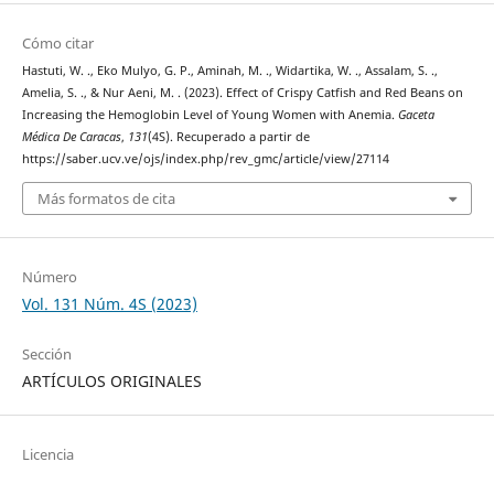
Cómo citar
Hastuti, W. ., Eko Mulyo, G. P., Aminah, M. ., Widartika, W. ., Assalam, S. .,
Amelia, S. ., & Nur Aeni, M. . (2023). Effect of Crispy Catfish and Red Beans on
Increasing the Hemoglobin Level of Young Women with Anemia.
Gaceta
Médica De Caracas
,
131
(4S). Recuperado a partir de
https://saber.ucv.ve/ojs/index.php/rev_gmc/article/view/27114
Más formatos de cita
Número
Vol. 131 Núm. 4S (2023)
Sección
ARTÍCULOS ORIGINALES
Licencia