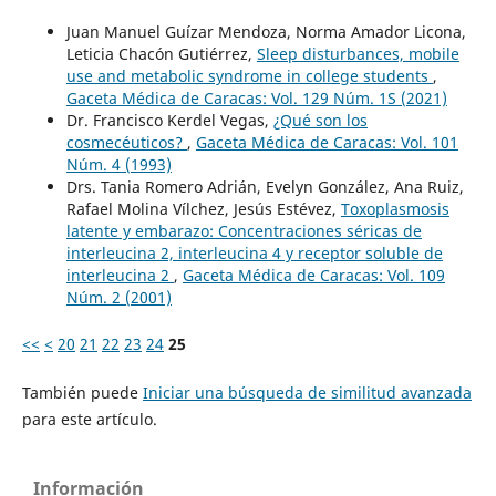
Juan Manuel Guízar Mendoza, Norma Amador Licona,
Leticia Chacón Gutiérrez,
Sleep disturbances, mobile
use and metabolic syndrome in college students
,
Gaceta Médica de Caracas: Vol. 129 Núm. 1S (2021)
Dr. Francisco Kerdel Vegas,
¿Qué son los
cosmecéuticos?
,
Gaceta Médica de Caracas: Vol. 101
Núm. 4 (1993)
Drs. Tania Romero Adrián, Evelyn González, Ana Ruiz,
Rafael Molina Vílchez, Jesús Estévez,
Toxoplasmosis
latente y embarazo: Concentraciones séricas de
interleucina 2, interleucina 4 y receptor soluble de
interleucina 2
,
Gaceta Médica de Caracas: Vol. 109
Núm. 2 (2001)
<<
<
20
21
22
23
24
25
También puede
Iniciar una búsqueda de similitud avanzada
para este artículo.
Información