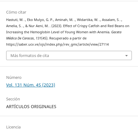
Cómo citar
Hastuti, W. ., Eko Mulyo, G. P., Aminah, M. ., Widartika, W. ., Assalam, S. .,
Amelia, S. ., & Nur Aeni, M. . (2023). Effect of Crispy Catfish and Red Beans on
Increasing the Hemoglobin Level of Young Women with Anemia.
Gaceta
Médica De Caracas
,
131
(4S). Recuperado a partir de
https://saber.ucv.ve/ojs/index.php/rev_gmc/article/view/27114
Más formatos de cita
Número
Vol. 131 Núm. 4S (2023)
Sección
ARTÍCULOS ORIGINALES
Licencia