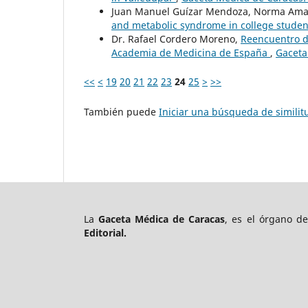
Juan Manuel Guízar Mendoza, Norma Amado
and metabolic syndrome in college stude
Dr. Rafael Cordero Moreno,
Reencuentro d
Academia de Medicina de España
,
Gaceta
<<
<
19
20
21
22
23
24
25
>
>>
También puede
Iniciar una búsqueda de simili
La
Gaceta Médica de Caracas
, es el órgano d
Editorial.