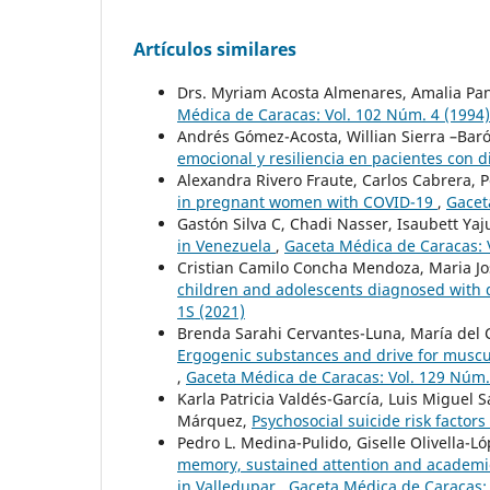
Artículos similares
Drs. Myriam Acosta Almenares, Amalia Panz
Médica de Caracas: Vol. 102 Núm. 4 (1994)
Andrés Gómez-Acosta, Willian Sierra –Baró
emocional y resiliencia en pacientes con di
Alexandra Rivero Fraute, Carlos Cabrera, P
in pregnant women with COVID-19
,
Gacet
Gastón Silva C, Chadi Nasser, Isaubett Ya
in Venezuela
,
Gaceta Médica de Caracas: 
Cristian Camilo Concha Mendoza, Maria Jo
children and adolescents diagnosed with d
1S (2021)
Brenda Sarahi Cervantes-Luna, María del 
Ergogenic substances and drive for muscul
,
Gaceta Médica de Caracas: Vol. 129 Núm.
Karla Patricia Valdés-García, Luis Miguel 
Márquez,
Psychosocial suicide risk factors
Pedro L. Medina-Pulido, Giselle Olivella-
memory, sustained attention and academic 
in Valledupar
,
Gaceta Médica de Caracas: 