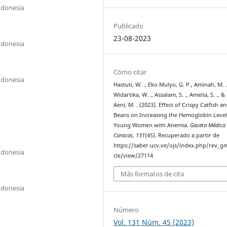
ndonesia
Publicado
23-08-2023
ndonesia
Cómo citar
ndonesia
Hastuti, W. ., Eko Mulyo, G. P., Aminah, M. .
Widartika, W. ., Assalam, S. ., Amelia, S. ., &
Aeni, M. . (2023). Effect of Crispy Catfish a
Beans on Increasing the Hemoglobin Level
Young Women with Anemia.
Gaceta Médica
Caracas
,
131
(4S). Recuperado a partir de
https://saber.ucv.ve/ojs/index.php/rev_gm
ndonesia
cle/view/27114
Más formatos de cita
ndonesia
Número
Vol. 131 Núm. 4S (2023)