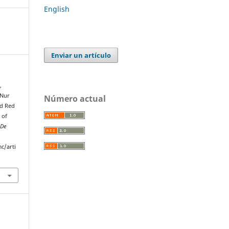
English
Enviar un artículo
,
 Nur
Número actual
nd Red
 of
 De
c/arti