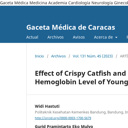
Gaceta Médica Medicina Academia Cardiología Neurología Ginecol
Gaceta Médica de Caracas
Actual
Archivos
Avisos
Acerca de
Inicio
/
Archivos
/
Vol. 131 Núm. 4S (2023)
/
ART
Effect of Crispy Catfish an
Hemoglobin Level of Youn
Widi Hastuti
Politeknik Kesehatan Kemenkes Bandung, Bandung, I
http://orcid.org/0000-0003-1700-5679
Gurid Pramintarto Eko Mulyo