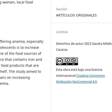
g women, local food
Sección
ARTÍCULOS ORIGINALES
Licencia
ffering anemia, especially
Derechos de autor 2023 Gaceta Médic
lescents is to increase
Caracas
ne of the food sources of
rce that contains iron and
e food products that are
Esta obra está bajo una licencia
shelf. The study aimed to
internacional
Creative Commons
eans on increasing
Atribución-NoComercial 4.0
.
nemia.