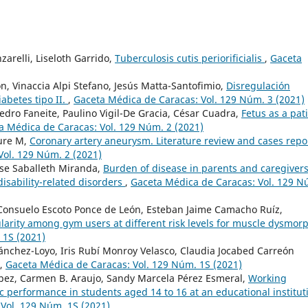
arelli, Liseloth Garrido,
Tuberculosis cutis periorificialis
,
Gaceta
n, Vinaccia Alpi Stefano, Jesús Matta-Santofimio,
Disregulación
abetes tipo II.
,
Gaceta Médica de Caracas: Vol. 129 Núm. 3 (2021)
edro Faneite, Paulino Vigil-De Gracia, César Cuadra,
Fetus as a pat
a Médica de Caracas: Vol. 129 Núm. 2 (2021)
jure M,
Coronary artery aneurysm. Literature review and cases repo
Vol. 129 Núm. 2 (2021)
se Saballeth Miranda,
Burden of disease in parents and caregivers
isability-related disorders
,
Gaceta Médica de Caracas: Vol. 129 N
Consuelo Escoto Ponce de León, Esteban Jaime Camacho Ruíz,
arity among gym users at different risk levels for muscle dysmor
 1S (2021)
Sánchez-Loyo, Iris Rubí Monroy Velasco, Claudia Jocabed Carreón
,
Gaceta Médica de Caracas: Vol. 129 Núm. 1S (2021)
López, Carmen B. Araujo, Sandy Marcela Pérez Esmeral,
Working
performance in students aged 14 to 16 at an educational institut
Vol. 129 Núm. 1S (2021)