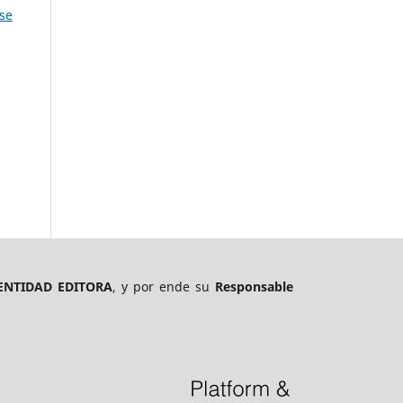
se
ENTIDAD EDITORA
, y por ende su
Responsable