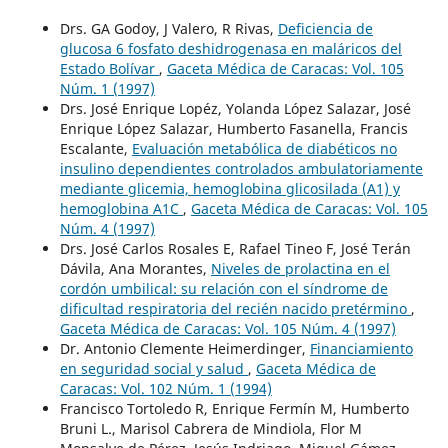
Drs. GA Godoy, J Valero, R Rivas,
Deficiencia de
glucosa 6 fosfato deshidrogenasa en maláricos del
Estado Bolívar
,
Gaceta Médica de Caracas: Vol. 105
Núm. 1 (1997)
Drs. José Enrique Lopéz, Yolanda López Salazar, José
Enrique López Salazar, Humberto Fasanella, Francis
Escalante,
Evaluación metabólica de diabéticos no
insulino dependientes controlados ambulatoriamente
mediante glicemia, hemoglobina glicosilada (A1) y
hemoglobina A1C
,
Gaceta Médica de Caracas: Vol. 105
Núm. 4 (1997)
Drs. José Carlos Rosales E, Rafael Tineo F, José Terán
Dávila, Ana Morantes,
Niveles de prolactina en el
cordón umbilical: su relación con el síndrome de
dificultad respiratoria del recién nacido pretérmino
,
Gaceta Médica de Caracas: Vol. 105 Núm. 4 (1997)
Dr. Antonio Clemente Heimerdinger,
Financiamiento
en seguridad social y salud
,
Gaceta Médica de
Caracas: Vol. 102 Núm. 1 (1994)
Francisco Tortoledo R, Enrique Fermín M, Humberto
Bruni L., Marisol Cabrera de Mindiola, Flor M