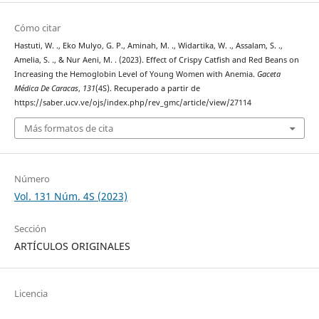
Cómo citar
Hastuti, W. ., Eko Mulyo, G. P., Aminah, M. ., Widartika, W. ., Assalam, S. .,
Amelia, S. ., & Nur Aeni, M. . (2023). Effect of Crispy Catfish and Red Beans on
Increasing the Hemoglobin Level of Young Women with Anemia.
Gaceta
Médica De Caracas
,
131
(4S). Recuperado a partir de
https://saber.ucv.ve/ojs/index.php/rev_gmc/article/view/27114
Más formatos de cita
Número
Vol. 131 Núm. 4S (2023)
Sección
ARTÍCULOS ORIGINALES
Licencia