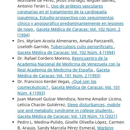
Monsalve de Pérez, Jesús Indriago, Miguel Gámez,
Antonio Terán I.,
Uso de prótesis vasculares
coronarias en el tratamiento de la cardiopatía
isquémica. Estudio prospectivo con seguimientos
clínico y angiográfico predominantemente en lesiones
de novo
,
Gaceta Médica de Caracas: Vol. 102 Núm. 2
(1994)
Drs. Myriam Acosta Almenares, Amalia Panzarelli,
Liseloth Garrido,
Tuberculosis cutis periorificialis
,
Gaceta Médica de Caracas: Vol. 102 Núm. 4 (1994)
Dr. Rafael Cordero Moreno,
Reencuentro de la
Academia Nacional de Medicina de Venezuela con la
Real Academia de Medicina de España
,
Gaceta
Médica de Caracas: Vol. 101 Núm. 2 (1993)
Dr. Francisco Kerdel Vegas,
¿Qué son los
cosmecéuticos?
,
Gaceta Médica de Caracas: Vol. 101
Núm. 4 (1993)
Juan Manuel Guízar Mendoza, Norma Amador Licona,
Leticia Chacón Gutiérrez,
Sleep disturbances, mobile
use and metabolic syndrome in college students
,
Gaceta Médica de Caracas: Vol. 129 Núm. 1S (2021)
Pedro L. Medina-Pulido, Giselle Olivella-López, Carmen
B. Araujo, Sandy Marcela Pérez Esmeral,
Working