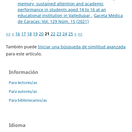
memory, sustained attention and academic
performance in students aged 14 to 16 at an
educational institution in Valledupar
,
Gaceta Médica
de Caracas: Vol. 129 Núm. 1S (2021)
<<
<
16
17
18
19
20
21
22
23
24
25
>
>>
También puede
Iniciar una búsqueda de similitud avanzada
para este artículo.
Información
Para lectores/as
Para autores/as
Para bibliotecarios/as
Idioma