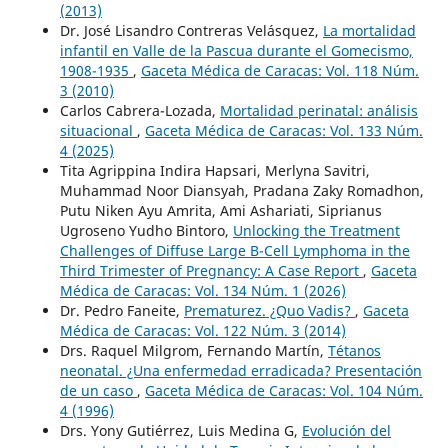
(2013)
Dr. José Lisandro Contreras Velásquez,
La mortalidad
infantil en Valle de la Pascua durante el Gomecismo,
1908-1935
,
Gaceta Médica de Caracas: Vol. 118 Núm.
3 (2010)
Carlos Cabrera-Lozada,
Mortalidad perinatal: análisis
situacional
,
Gaceta Médica de Caracas: Vol. 133 Núm.
4 (2025)
Tita Agrippina Indira Hapsari, Merlyna Savitri,
Muhammad Noor Diansyah, Pradana Zaky Romadhon,
Putu Niken Ayu Amrita, Ami Ashariati, Siprianus
Ugroseno Yudho Bintoro,
Unlocking the Treatment
Challenges of Diffuse Large B-Cell Lymphoma in the
Third Trimester of Pregnancy: A Case Report
,
Gaceta
Médica de Caracas: Vol. 134 Núm. 1 (2026)
Dr. Pedro Faneite,
Prematurez. ¿Quo Vadis?
,
Gaceta
Médica de Caracas: Vol. 122 Núm. 3 (2014)
Drs. Raquel Milgrom, Fernando Martín,
Tétanos
neonatal. ¿Una enfermedad erradicada? Presentación
de un caso
,
Gaceta Médica de Caracas: Vol. 104 Núm.
4 (1996)
Drs. Yony Gutiérrez, Luis Medina G,
Evolución del