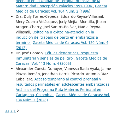
neonato en la Unidad de Terapia Intensiva de la
Maternidad Concepción Palacios 1991-1994
,
Gaceta
Médica de Caracas: Vol. 104 Núm. 2 (1996)
Drs. Duly Torres-Cepeda, Eduardo Reyna-Villasmil,
Mery Guerra-Velásquez, Jorly Mejía- Montilla, Jhoan
Aragon-Charry, Joel Santos-Bolívar, Nadia Reyna-
Villasmil,
Oxitocina u oxitocina-atenolol en la
inducción del trabajo de parto en embarazos a
término
,
Gaceta Médica de Caracas: Vol. 120 Núm. 4
(2012)
Dr. José Corado,
Células dendríticas, respuesta
inmunitaria y señales de peligro
,
Gaceta Médica de
Caracas: Vol. 113 Núm. 4 (2005)
Alexander Cuesta Dunoyer, Vanessa Rada Ayala, Jaime
Plazas Román, Jonathan Harris Ricardo, Antonio Díaz
Caballero,
Acceso temprano al control prenatal y
resultados perinatales en adolescentes embarazadas:
Análisis del Programa Ruta Materno Perinatal en
Cartagena, Colombia
,
Gaceta Médica de Caracas: Vol.
134 Núm. 1 (2026)
<<
<
1
2