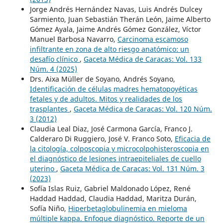
Jorge Andrés Hernández Navas, Luis Andrés Dulcey
Sarmiento, Juan Sebastián Therán León, Jaime Alberto
Gómez Ayala, Jaime Andrés Gómez González, Víctor
Manuel Barbosa Navarro,
Carcinoma escamoso
infiltrante en zona de alto riesgo anatómico: un
desafío clínico
,
Gaceta Médica de Caracas: Vol. 133
Núm. 4 (2025)
Drs. Aixa Müller de Soyano, Andrés Soyano,
Identificación de células madres hematopoyéticas
fetales y de adultos. Mitos y realidades de los
trasplantes
,
Gaceta Médica de Caracas: Vol. 120 Núm.
3 (2012)
Claudia Leal Diaz, José Carmona García, Franco J.
Calderaro Di Ruggiero, José V. Franco Soto,
Eficacia de
la citología, colposcopia y microcolpohisteroscopia en
el diagnóstico de lesiones intraepiteliales de cuello
uterino
,
Gaceta Médica de Caracas: Vol. 131 Núm. 3
(2023)
Sofía Islas Ruiz, Gabriel Maldonado López, René
Haddad Haddad, Claudia Haddad, Maritza Durán,
Sofía Niño,
Hiperbetaglobulinemia en mieloma
múltiple kappa. Enfoque diagnóstico. Reporte de un