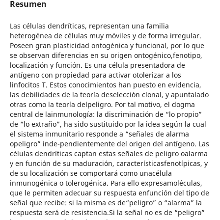
Resumen
Las células dendríticas, representan una familia
heterogénea de células muy móviles y de forma irregular.
Poseen gran plasticidad ontogénica y funcional, por lo que
se observan diferencias en su origen ontogénico,fenotipo,
localización y función. Es una célula presentadora de
antígeno con propiedad para activar otolerizar a los
linfocitos T. Estos conocimientos han puesto en evidencia,
las debilidades de la teoría deselección clonal, y apuntalado
otras como la teoría delpeligro. Por tal motivo, el dogma
central de lainmunología: la discriminación de “lo propio”
de “lo extraño”, ha sido sustituido por la idea según la cual
el sistema inmunitario responde a “señales de alarma
opeligro” inde-pendientemente del origen del antígeno. Las
células dendríticas captan estas señales de peligro oalarma
y en función de su maduración, característicasfenotípicas, y
de su localización se comportará como unacélula
inmunogénica o tolerogénica. Para ello expresamoléculas,
que le permiten adecuar su respuesta enfunción del tipo de
señal que recibe: si la misma es de“peligro” o “alarma” la
respuesta será de resistencia.Si la señal no es de “peligro”