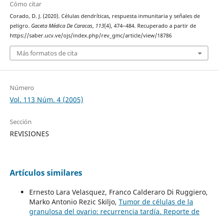
Cómo citar
Corado, D. J. (2020). Células dendríticas, respuesta inmunitaria y señales de
peligro.
Gaceta Médica De Caracas
,
113
(4), 474–484. Recuperado a partir de
https://saber.ucv.ve/ojs/index.php/rev_gmc/article/view/18786
Más formatos de cita
Número
Vol. 113 Núm. 4 (2005)
Sección
REVISIONES
Artículos similares
Ernesto Lara Velasquez, Franco Calderaro Di Ruggiero,
Marko Antonio Rezic Skiljo,
Tumor de células de la
granulosa del ovario: recurrencia tardía. Reporte de