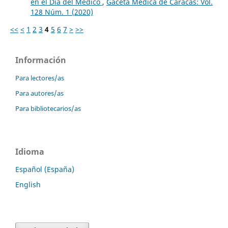
en el Día del Médico
,
Gaceta Médica de Caracas: Vol.
128 Núm. 1 (2020)
<<
<
1
2
3
4
5
6
7
>
>>
Información
Para lectores/as
Para autores/as
Para bibliotecarios/as
Idioma
Español (España)
English