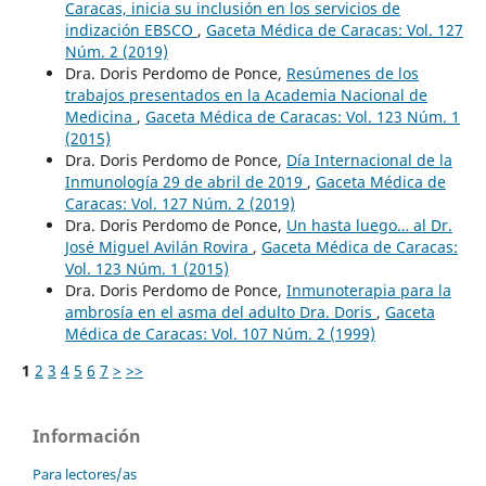
Caracas, inicia su inclusión en los servicios de
indización EBSCO
,
Gaceta Médica de Caracas: Vol. 127
Núm. 2 (2019)
Dra. Doris Perdomo de Ponce,
Resúmenes de los
trabajos presentados en la Academia Nacional de
Medicina
,
Gaceta Médica de Caracas: Vol. 123 Núm. 1
(2015)
Dra. Doris Perdomo de Ponce,
Día Internacional de la
Inmunología 29 de abril de 2019
,
Gaceta Médica de
Caracas: Vol. 127 Núm. 2 (2019)
Dra. Doris Perdomo de Ponce,
Un hasta luego… al Dr.
José Miguel Avilán Rovira
,
Gaceta Médica de Caracas:
Vol. 123 Núm. 1 (2015)
Dra. Doris Perdomo de Ponce,
Inmunoterapia para la
ambrosía en el asma del adulto Dra. Doris
,
Gaceta
Médica de Caracas: Vol. 107 Núm. 2 (1999)
1
2
3
4
5
6
7
>
>>
Información
Para lectores/as