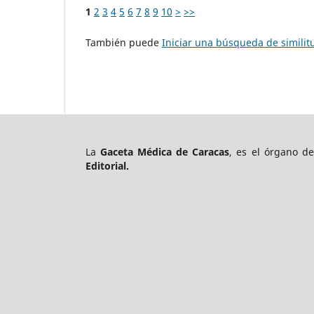
1
2
3
4
5
6
7
8
9
10
>
>>
También puede
Iniciar una búsqueda de simili
La
Gaceta Médica de Caracas
, es el órgano d
Editorial.