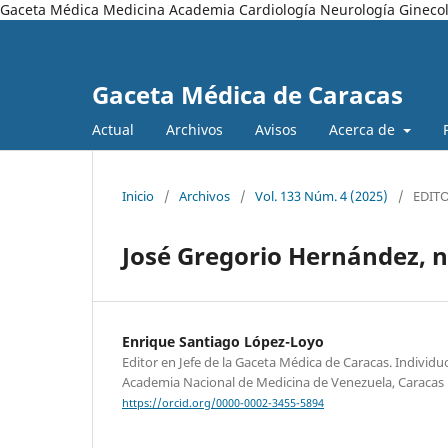
Gaceta Médica Medicina Academia Cardiología Neurología Ginecol
Gaceta Médica de Caracas
Actual
Archivos
Avisos
Acerca de
Inicio
/
Archivos
/
Vol. 133 Núm. 4 (2025)
/
EDIT
José Gregorio Hernández, 
Enrique Santiago López-Loyo
Editor en Jefe de la Gaceta Médica de Caracas. Individ
Academia Nacional de Medicina de Venezuela, Caracas 
https://orcid.org/0000-0002-3455-5894