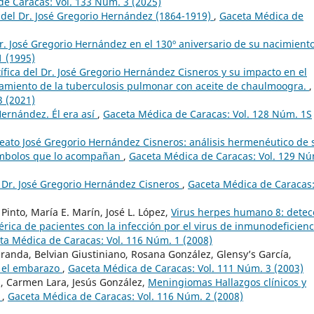
e Caracas: Vol. 133 Núm. 3 (2025)
 del Dr. José Gregorio Hernández (1864-1919)
,
Gaceta Médica de
r. José Gregorio Hernández en el 130º aniversario de su nacimient
1 (1995)
tífica del Dr. José Gregorio Hernández Cisneros y su impacto en el
ratamiento de la tuberculosis pulmonar con aceite de chaulmoogra.
,
3 (2021)
Hernández. Él era así
,
Gaceta Médica de Caracas: Vol. 128 Núm. 1S
Beato José Gregorio Hernández Cisneros: análisis hermenéutico de 
 símbolos que lo acompañan
,
Gaceta Médica de Caracas: Vol. 129 Nú
II Dr. José Gregorio Hernández Cisneros
,
Gaceta Médica de Caracas
Pinto, María E. Marín, José L. López,
Virus herpes humano 8: detec
rica de pacientes con la infección por el virus de inmunodeficienc
ta Médica de Caracas: Vol. 116 Núm. 1 (2008)
Miranda, Belvian Giustiniano, Rosana González, Glensy’s García,
r el embarazo
,
Gaceta Médica de Caracas: Vol. 111 Núm. 3 (2003)
s, Carmen Lara, Jesús González,
Meningiomas Hallazgos clínicos y
s
,
Gaceta Médica de Caracas: Vol. 116 Núm. 2 (2008)