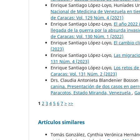
Enrique Santiago López-Loyo, Huníades U
Nacional de Medicina de Venezuela en ti
de Caracas: Vol. 129 Núm. 4 (2021)
Enrique Santiago López-Loyo,
El año 2022 
llegada de la guerra por la absurda invas
de Caracas: Vol. 130 Núm. 1 (2022)
Enrique Santiago López-Loyo,
El cambio cl
(2023)
Enrique Santiago López-Loyo,
Las migracio
131 Núm. 4 (2023)
Enrique Santiago López-Loyo,
Los retos de
Caracas: Vol. 131 Núm. 2 (2023)
Drs. Claudia Antonieta Blandenier Bosson
canina. Presentación de dos casos en perr
Paracotos, Estado Miranda, Venezuela
,
Ga
1
2
3
4
5
6
7
>
>>
Artículos similares
Tomás González, Cynthia Verónica Hern