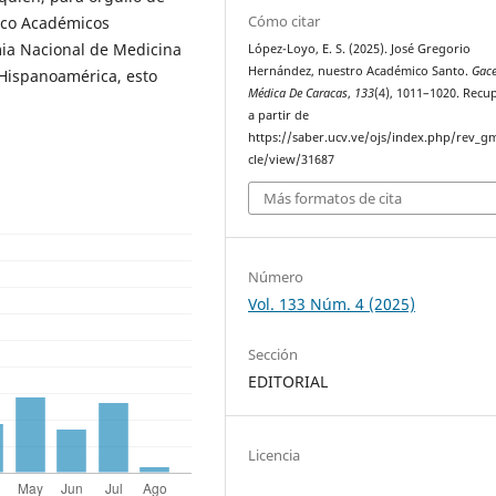
Cómo citar
inco Académicos
ia Nacional de Medicina
López-Loyo, E. S. (2025). José Gregorio
Hernández, nuestro Académico Santo.
Gac
 Hispanoamérica, esto
Médica De Caracas
,
133
(4), 1011–1020. Rec
a partir de
https://saber.ucv.ve/ojs/index.php/rev_gm
cle/view/31687
Más formatos de cita
Número
Vol. 133 Núm. 4 (2025)
Sección
EDITORIAL
Licencia