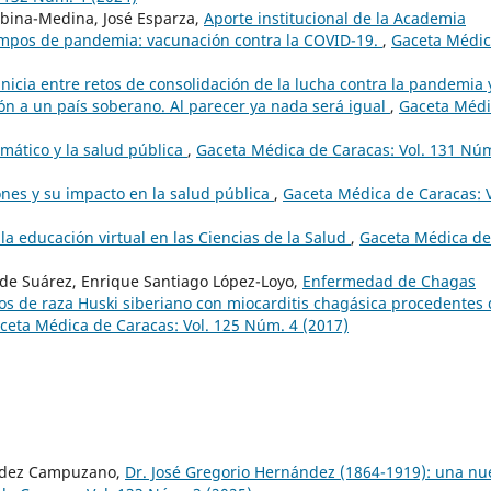
rbina-Medina, José Esparza,
Aporte institucional de la Academia
empos de pandemia: vacunación contra la COVID-19.
,
Gaceta Médi
inicia entre retos de consolidación de la lucha contra la pandemia 
ión a un país soberano. Al parecer ya nada será igual
,
Gaceta Médi
imático y la salud pública
,
Gaceta Médica de Caracas: Vol. 131 Núm
nes y su impacto en la salud pública
,
Gaceta Médica de Caracas: V
 la educación virtual en las Ciencias de la Salud
,
Gaceta Médica de
 de Suárez, Enrique Santiago López-Loyo,
Enfermedad de Chagas
os de raza Huski siberiano con miocarditis chagásica procedentes
ceta Médica de Caracas: Vol. 125 Núm. 4 (2017)
ández Campuzano,
Dr. José Gregorio Hernández (1864-1919): una nu