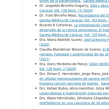
visión de la bacteriología
,
Gaceta Médica d
Dr. Leopoldo Briceño-Iragorry,
Vida y obra
Caracas: Vol. 128 Núm. 1S (2020)
Dr. Tulio Briceño Maaz,
Recordatorio del D
Gaceta Médica de Caracas: Vol. 103 Núm. 
Ricardo R Contreras,
La investigación cien
desarrollo de la ciencia venezolana. El t
Gaceta Médica de Caracas: Vol. 129 Núm. 
Dra. María Matilde Suarez,
José Gregorio 
(2020)
Claudia Blandenier Bosson de Suárez,
El 
retratos. Falsedad y autenticidad de los
(2021)
Dra. Doris Perdomo de Ponce,
Sillón XXVI
Vol. 128 Núm. 2 (2020)
Drs. Dimas E. Hernández, Jorge Riera, José 
en células mononucleares de sangre perifé
humana con/sin sarcoma de Kaposi
,
Gace
Drs. Rafael Rubio, Alirio Hamilton, Gitza 
Lipoproteínas e hipertensión inducida po
Drs. Alipio Hernández, Ghislaine Céspede
morfológicos en una casuística de 24 año