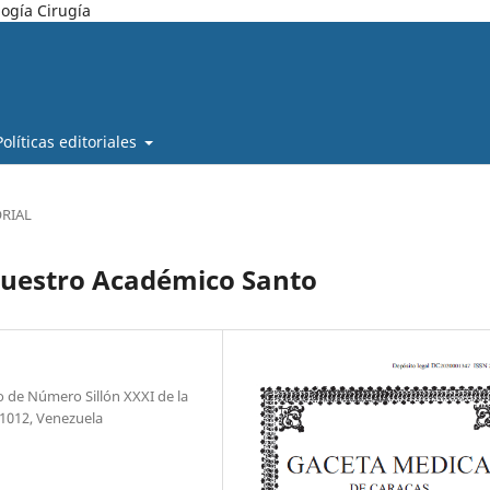
ogía Cirugía
Políticas editoriales
ORIAL
nuestro Académico Santo
uo de Número Sillón XXXI de la
1012, Venezuela