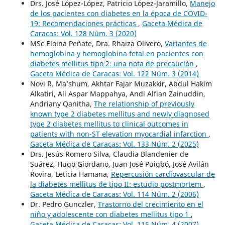
Drs. José López-López, Patricio López-Jaramillo,
Manejo
de los pacientes con diabetes en la época de COVID-
19: Recomendaciones prácticas
,
Gaceta Médica de
Caracas: Vol. 128 Núm. 3 (2020)
MSc Eloina Peñate, Dra. Rhaiza Olivero,
Variantes de
hemoglobina y hemoglobina fetal en pacientes con
diabetes mellitus tipo 2: una nota de precaución
,
Gaceta Médica de Caracas: Vol. 122 Núm. 3 (2014)
Novi R. Ma’shum, Akhtar Fajar Muzakkir, Abdul Hakim
Alkatiri, Ali Aspar Mappahya, Andi Alfian Zainuddin,
Andriany Qanitha,
The relationship of previously
known type 2 diabetes mellitus and newly diagnosed
type 2 diabetes mellitus to clinical outcomes in
patients with non-ST elevation myocardial infarction
,
Gaceta Médica de Caracas: Vol. 133 Núm. 2 (2025)
Drs. Jesús Romero Silva, Claudia Blandenier de
Suárez, Hugo Giordano, Juan José Puigbó, José Avilán
Rovira, Leticia Hamana,
Repercusión cardiovascular de
la diabetes mellitus de tipo II: estudio postmortem
,
Gaceta Médica de Caracas: Vol. 114 Núm. 2 (2006)
Dr. Pedro Gunczler,
Trastorno del crecimiento en el
niño y adolescente con diabetes mellitus tipo 1
,
Gaceta Médica de Caracas: Vol. 115 Núm. 4 (2007)