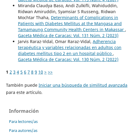
Miranda Claudya Baso, Andi Zulkifli, Wahiduddin,
Ridwan Amiruddin, Syamsiar S Russeng, Ridwan
Mochtar Thaha,
Determinants of Complications in
Patients with Diabetes Mellitus at the Mangasa and
Tamamaung Community Health Centers in Makassar
,
Gaceta Médica de Caracas: Vol. 131 Núm. 2 (2023)
Jarvis Raraz-Vidal, Omar Raraz-Vidal,
Adherencia
terapéutica y variables relacionadas en adultos con
diabetes mellitus tipo 2 en un hospital público
,
Gaceta Médica de Caracas: Vol. 130 Núm. 2 (2022)
1
2
3
4
5
6
7
8
9
10
>
>>
También puede
Iniciar una búsqueda de similitud avanzada
para este artículo.
Información
Para lectores/as
Para autores/as