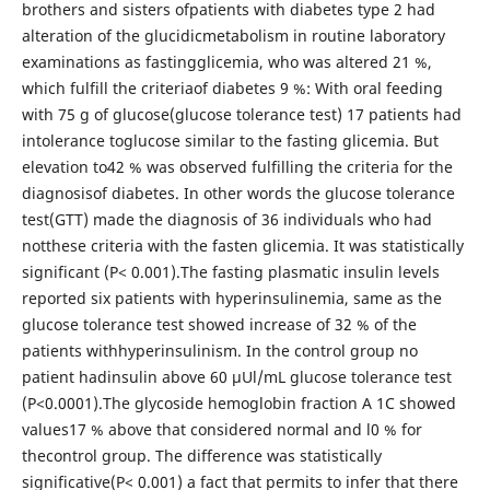
brothers and sisters ofpatients with diabetes type 2 had
alteration of the glucidicmetabolism in routine laboratory
examinations as fastingglicemia, who was altered 21 %,
which fulfill the criteriaof diabetes 9 %: With oral feeding
with 75 g of glucose(glucose tolerance test) 17 patients had
intolerance toglucose similar to the fasting glicemia. But
elevation to42 % was observed fulfilling the criteria for the
diagnosisof diabetes. In other words the glucose tolerance
test(GTT) made the diagnosis of 36 individuals who had
notthese criteria with the fasten glicemia. It was statistically
significant (P< 0.001).The fasting plasmatic insulin levels
reported six patients with hyperinsulinemia, same as the
glucose tolerance test showed increase of 32 % of the
patients withhyperinsulinism. In the control group no
patient hadinsulin above 60 µUl/mL glucose tolerance test
(P<0.0001).The glycoside hemoglobin fraction A 1C showed
values17 % above that considered normal and l0 % for
thecontrol group. The difference was statistically
significative(P< 0.001) a fact that permits to infer that there