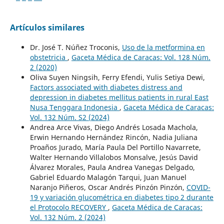
Artículos similares
Dr. José T. Núñez Troconis,
Uso de la metformina en
obstetricia
,
Gaceta Médica de Caracas: Vol. 128 Núm.
2 (2020)
Oliva Suyen Ningsih, Ferry Efendi, Yulis Setiya Dewi,
Factors associated with diabetes distress and
depression in diabetes mellitus patients in rural East
Nusa Tenggara Indonesia
,
Gaceta Médica de Caracas:
Vol. 132 Núm. S2 (2024)
Andrea Arce Vivas, Diego Andrés Losada Machola,
Erwin Hernando Hernández Rincón, Nadia Juliana
Proaños Jurado, María Paula Del Portillo Navarrete,
Walter Hernando Villalobos Monsalve, Jesús David
Álvarez Morales, Paula Andrea Vanegas Delgado,
Gabriel Eduardo Malagón Tarqui, Juan Manuel
Naranjo Piñeros, Oscar Andrés Pinzón Pinzón,
COVID-
19 y variación glucométrica en diabetes tipo 2 durante
el Protocolo RECOVERY
,
Gaceta Médica de Caracas:
Vol. 132 Núm. 2 (2024)