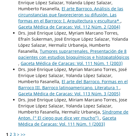
Enrique López Salazar, Yolanda López Salazar,
Humberto Fasanella,
El arte Barroco. Análisis de las
circunstancias que favorecieron su difusión. Las
formas en el Barroco: I. Arquitectura y escultura*
,
Gaceta Médica de Caracas: Vol. 112 Núm. 2 (2004)
Drs. José Enrique López, Myriam Marcano Torres,
Efraín Sukerman, José Enrique López Salazar, Yolanda
López Salazar, Hermaliz Urbaneja, Humberto
Fasanella,
Tumores suprarrenales. Presentación de 8
pacientes con estudios bioquímicos e histopatológicos
,
Gaceta Médica de Caracas: Vol. 111 Núm. 1 (2003)
Drs. José Enrique López, Myrian Marcano Torres, José
Enrique López Salazar, Yolanda López Salazar,
Humberto Fasanella,
El arte del Barroco. Formas en el
Barroco III. Barroco latinoamericano. Literatura 1
,
Gaceta Médica de Caracas: Vol. 113 Núm. 3 (2005)
Drs. José Enrique López, Miriam Marcano Torres, Jose
Enrique López Salazar, Yolanda Lopez Salazar,
Humberto Fasanella, Hermaliz Urbaneja,
Síndrome de
Anton. (“ El ciego que dice ver mucho”)
,
Gaceta
Médica de Caracas: Vol. 111 Núm. 1 (2003)
1
2
3
>
>>