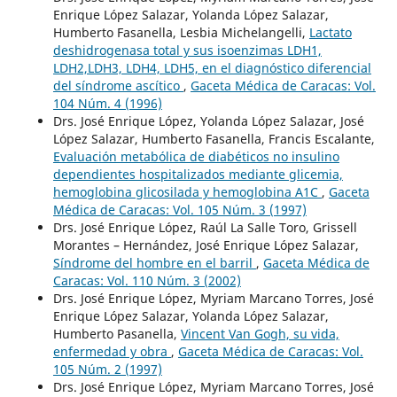
Enrique López Salazar, Yolanda López Salazar,
Humberto Fasanella, Lesbia Michelangelli,
Lactato
deshidrogenasa total y sus isoenzimas LDH1,
LDH2,LDH3, LDH4, LDH5, en el diagnóstico diferencial
del síndrome ascítico
,
Gaceta Médica de Caracas: Vol.
104 Núm. 4 (1996)
Drs. José Enrique López, Yolanda López Salazar, José
López Salazar, Humberto Fasanella, Francis Escalante,
Evaluación metabólica de diabéticos no insulino
dependientes hospitalizados mediante glicemia,
hemoglobina glicosilada y hemoglobina A1C
,
Gaceta
Médica de Caracas: Vol. 105 Núm. 3 (1997)
Drs. José Enrique López, Raúl La Salle Toro, Grissell
Morantes – Hernández, José Enrique López Salazar,
Síndrome del hombre en el barril
,
Gaceta Médica de
Caracas: Vol. 110 Núm. 3 (2002)
Drs. José Enrique López, Myriam Marcano Torres, José
Enrique López Salazar, Yolanda López Salazar,
Humberto Pasanella,
Vincent Van Gogh, su vida,
enfermedad y obra
,
Gaceta Médica de Caracas: Vol.
105 Núm. 2 (1997)
Drs. José Enrique López, Myriam Marcano Torres, José