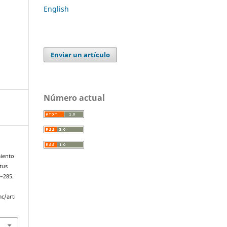
English
Enviar un artículo
Número actual
miento
tus
2–285.
c/arti