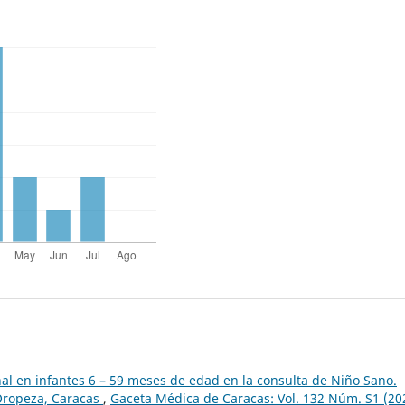
nal en infantes 6 – 59 meses de edad en la consulta de Niño Sano.
 Oropeza, Caracas
,
Gaceta Médica de Caracas: Vol. 132 Núm. S1 (20