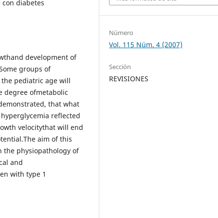
e con diabetes
Número
Vol. 115 Núm. 4 (2007)
rowthand development of
Sección
 Some groups of
REVISIONES
the pediatric age will
he degree ofmetabolic
 demonstrated, that what
c hyperglycemia reflected
owth velocitythat will end
tential.The aim of this
on the physiopathology of
ical and
ren with type 1