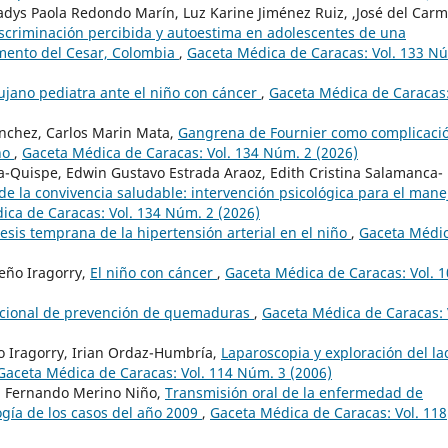
dys Paola Redondo Marín, Luz Karine Jiménez Ruiz, ,José del Car
scriminación percibida y autoestima en adolescentes de una
mento del Cesar, Colombia
,
Gaceta Médica de Caracas: Vol. 133 N
rujano pediatra ante el niño con cáncer
,
Gaceta Médica de Caracas
nchez, Carlos Marin Mata,
Gangrena de Fournier como complicaci
iño
,
Gaceta Médica de Caracas: Vol. 134 Núm. 2 (2026)
a-Quispe, Edwin Gustavo Estrada Araoz, Edith Cristina Salamanca-
e la convivencia saludable: intervención psicológica para el mane
ica de Caracas: Vol. 134 Núm. 2 (2026)
esis temprana de la hipertensión arterial en el niño
,
Gaceta Médi
eño Iragorry,
El niño con cáncer
,
Gaceta Médica de Caracas: Vol. 
cional de prevención de quemaduras
,
Gaceta Médica de Caracas: 
ño Iragorry, Irian Ordaz-Humbría,
Laparoscopia y exploración del la
Gaceta Médica de Caracas: Vol. 114 Núm. 3 (2006)
z, Fernando Merino Niño,
Transmisión oral de la enfermedad de
ogía de los casos del año 2009
,
Gaceta Médica de Caracas: Vol. 118