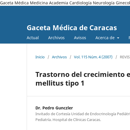
Gaceta Médica Medicina Academia Cardiología Neurología Ginecol
Gaceta Médica de Caracas
Actual
Archivos
Avisos
Acerca de
Inicio
/
Archivos
/
Vol. 115 Núm. 4 (2007)
/
REVI
Trastorno del crecimiento e
mellitus tipo 1
Dr. Pedro Gunczler
Invitado de Cortesía Unidad de Endocrinología Pediát
Pediatría. Hospital de Clínicas Caracas.