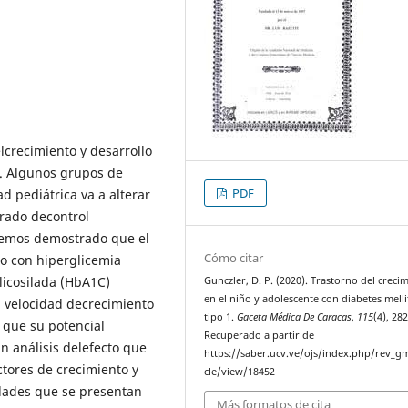
elcrecimiento y desarrollo
s. Algunos grupos de
PDF
d pediátrica va a alterar
grado decontrol
 hemos demostrado que el
Cómo citar
o con hiperglicemia
licosilada (HbA1C)
Gunczler, D. P. (2020). Trastorno del creci
en el niño y adolescente con diabetes melli
a velocidad decrecimiento
tipo 1.
Gaceta Médica De Caracas
,
115
(4), 28
 que su potencial
Recuperado a partir de
un análisis delefecto que
https://saber.ucv.ve/ojs/index.php/rev_gm
actores de crecimiento y
cle/view/18452
dades que se presentan
Más formatos de cita