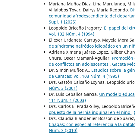
Mariana Muñoz Diaz, Lina Marulanda, Mila
Villalobos Tovar, Dairys María Redondo,
Di
comunidad afrodescendiente del departa
Supl. 1 (2025)
Leopoldo Briceño Iragorry,
El papel del ci
Vol. 102 Núm. 4 (1994)
Eliexer Urdaneta Carruyo, Mayela Mora Sa
de síndrome nefrótico idiopático en un n
Adriana Ximena Juárez-López, Gilber Chur
Chura, Oscar Mamani-Aguilar,
Promoción d
de conflictos en adolescentes
,
Gaceta Méd
Dr. Simón Muñoz A.,
Estudios sobre la gén
de Caracas: Vol. 103 Núm. 4 (1995)
Drs. Gastón Calcaño Loynaz, Leopoldo Bric
Núm. 3 (2001)
Dr. Luis Ceballos García,
Un modelo educa
111 Núm. 1 (2003)
Drs. Carlos E. Prada-Silvy, Leopoldo Brice
opuesto de la hernia inguinal en el niño
,
Drs. Claudia Blandenier Bosson de Suáre
Chagas: con especial referencia a la patol
Núm. 3 (2010)