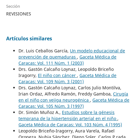
Sección
REVISIONES
Artículos similares
Dr. Luis Ceballos García,
Un modelo educacional de
prevención de quemaduras
,
Gaceta Médica de
Caracas: Vol. 111 Núm. 1 (2003)
Drs. Gastón Calcaño Loynaz, Leopoldo Briceño
Iragorry,
El niño con cáncer
,
Gaceta Médica de
Caracas: Vol. 109 Núm. 3 (2001)
Drs. Gastón Calcaño Loynaz, Carlos Julio Montilva,
Irian Ordaz, Alfredo Ramón, Freddy Gamboa,
Cirugía
en el niño con vejiga neurogénica
,
Gaceta Médica de
Caracas: Vol. 105 Núm. 3 (1997)
Dr. Simón Muñoz A.,
Estudios sobre la génesis
temprana de la hipertensión arterial en el niño
,
Gaceta Médica de Caracas: Vol. 103 Núm. 4 (1995)
Leopoldo Briceño-Iragorry, Aura Varela, Rafael
Oropeza, Nubia Sánchez, Diego Soler, Carlos P rada