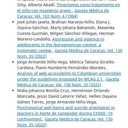
Silvy, Alberto Abadí,
Timectomía como tratamiento en
el niño con miastenia gravis
,
Gaceta Médica de
Caracas: Vol. 102 Núm. 4 (1994)
José Julián Javela, Brahian Naranjo-Niño, Diana J.
Ospina-Sánchez, Marly Johana Bahamón, Mavenka
Cuesta-Guzmán, Milgen Sánchez-Villegas, Herman
Moreno-Londoño,
Aggression and violence in
adolescents in the iberoamerican context, a
systematic review
,
Gaceta Médica de Caracas: Vol. 130
Núm. 3S (2022)
Jorge Armando Niño-Vega, Mónica Tatiana Giraldo-
Cardona, Flavio Humberto Fernández-Morales,
Analysis of web accessibility to Colombian universities
under the guidelines proposed by WCAG 2.1
,
Gaceta
Médica de Caracas: Vol. 130 Núm. 3S (2022)
Nidia-Johanna Bonilla-Cruz, Herminson Orlando
Moncada, Jesús David Latorre Yáñez, Hellen Dayana
Gómez Torres, Jorge Armando Niño-Vega,
Psychological well-being and suicide orientation in
teachers in Norte de Santander during COVID -19
confinement
,
Gaceta Médica de Caracas: Vol. 130
Núm. 3S (2022)