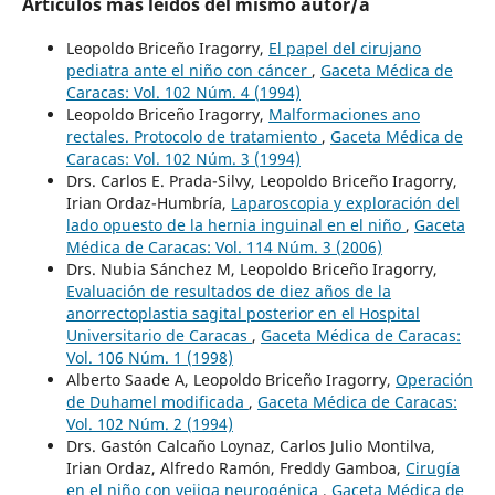
Artículos más leídos del mismo autor/a
Leopoldo Briceño Iragorry,
El papel del cirujano
pediatra ante el niño con cáncer
,
Gaceta Médica de
Caracas: Vol. 102 Núm. 4 (1994)
Leopoldo Briceño Iragorry,
Malformaciones ano
rectales. Protocolo de tratamiento
,
Gaceta Médica de
Caracas: Vol. 102 Núm. 3 (1994)
Drs. Carlos E. Prada-Silvy, Leopoldo Briceño Iragorry,
Irian Ordaz-Humbría,
Laparoscopia y exploración del
lado opuesto de la hernia inguinal en el niño
,
Gaceta
Médica de Caracas: Vol. 114 Núm. 3 (2006)
Drs. Nubia Sánchez M, Leopoldo Briceño Iragorry,
Evaluación de resultados de diez años de la
anorrectoplastia sagital posterior en el Hospital
Universitario de Caracas
,
Gaceta Médica de Caracas:
Vol. 106 Núm. 1 (1998)
Alberto Saade A, Leopoldo Briceño Iragorry,
Operación
de Duhamel modificada
,
Gaceta Médica de Caracas:
Vol. 102 Núm. 2 (1994)
Drs. Gastón Calcaño Loynaz, Carlos Julio Montilva,
Irian Ordaz, Alfredo Ramón, Freddy Gamboa,
Cirugía
en el niño con vejiga neurogénica
,
Gaceta Médica de