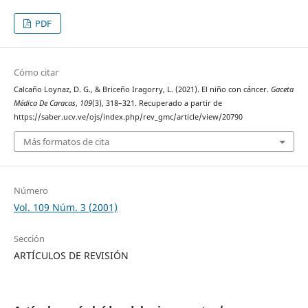
PDF
Cómo citar
Calcaño Loynaz, D. G., & Briceño Iragorry, L. (2021). El niño con cáncer.
Gaceta
Médica De Caracas
,
109
(3), 318–321. Recuperado a partir de
https://saber.ucv.ve/ojs/index.php/rev_gmc/article/view/20790
Más formatos de cita
Número
Vol. 109 Núm. 3 (2001)
Sección
ARTÍCULOS DE REVISIÓN