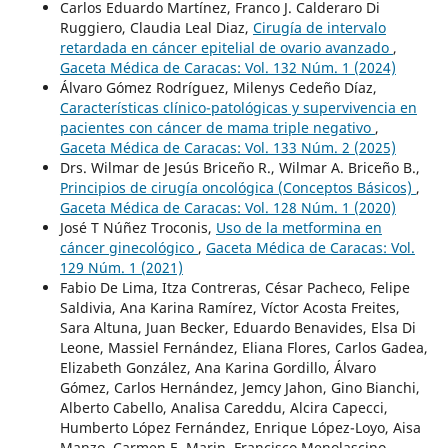
Carlos Eduardo Martínez, Franco J. Calderaro Di
Ruggiero, Claudia Leal Diaz,
Cirugía de intervalo
retardada en cáncer epitelial de ovario avanzado
,
Gaceta Médica de Caracas: Vol. 132 Núm. 1 (2024)
Álvaro Gómez Rodríguez, Milenys Cedeño Díaz,
Características clínico-patológicas y supervivencia en
pacientes con cáncer de mama triple negativo
,
Gaceta Médica de Caracas: Vol. 133 Núm. 2 (2025)
Drs. Wilmar de Jesús Briceño R., Wilmar A. Briceño B.,
Principios de cirugía oncológica (Conceptos Básicos)
,
Gaceta Médica de Caracas: Vol. 128 Núm. 1 (2020)
José T Núñez Troconis,
Uso de la metformina en
cáncer ginecológico
,
Gaceta Médica de Caracas: Vol.
129 Núm. 1 (2021)
Fabio De Lima, Itza Contreras, César Pacheco, Felipe
Saldivia, Ana Karina Ramírez, Víctor Acosta Freites,
Sara Altuna, Juan Becker, Eduardo Benavides, Elsa Di
Leone, Massiel Fernández, Eliana Flores, Carlos Gadea,
Elizabeth González, Ana Karina Gordillo, Álvaro
Gómez, Carlos Hernández, Jemcy Jahon, Gino Bianchi,
Alberto Cabello, Analisa Careddu, Alcira Capecci,
Humberto López Fernández, Enrique López-Loyo, Aisa
Manzo, Carmen E. Marin, Francisco Menolascino,