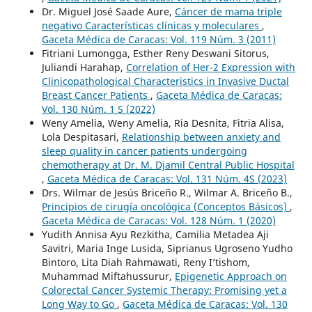
Dr. Miguel José Saade Aure,
Cáncer de mama triple
negativo Características clínicas y moleculares
,
Gaceta Médica de Caracas: Vol. 119 Núm. 3 (2011)
Fitriani Lumongga, Esther Reny Deswani Sitorus,
Juliandi Harahap,
Correlation of Her-2 Expression with
Clinicopathological Characteristics in Invasive Ductal
Breast Cancer Patients
,
Gaceta Médica de Caracas:
Vol. 130 Núm. 1 S (2022)
Weny Amelia, Weny Amelia, Ria Desnita, Fitria Alisa,
Lola Despitasari,
Relationship between anxiety and
sleep quality in cancer patients undergoing
chemotherapy at Dr. M. Djamil Central Public Hospital
,
Gaceta Médica de Caracas: Vol. 131 Núm. 4S (2023)
Drs. Wilmar de Jesús Briceño R., Wilmar A. Briceño B.,
Principios de cirugía oncológica (Conceptos Básicos)
,
Gaceta Médica de Caracas: Vol. 128 Núm. 1 (2020)
Yudith Annisa Ayu Rezkitha, Camilia Metadea Aji
Savitri, Maria Inge Lusida, Siprianus Ugroseno Yudho
Bintoro, Lita Diah Rahmawati, Reny I’tishom,
Muhammad Miftahussurur,
Epigenetic Approach on
Colorectal Cancer Systemic Therapy: Promising yet a
Long Way to Go
,
Gaceta Médica de Caracas: Vol. 130