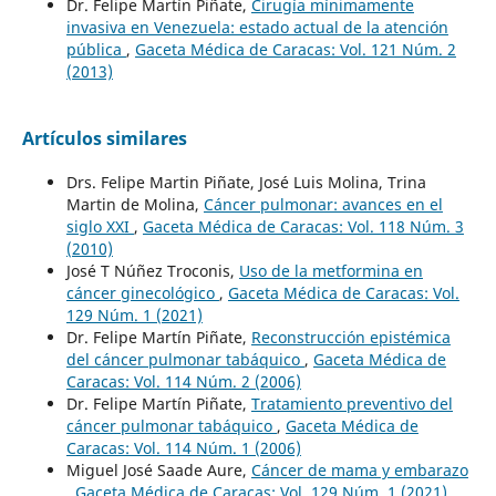
Dr. Felipe Martín Piñate,
Cirugía mínimamente
invasiva en Venezuela: estado actual de la atención
pública
,
Gaceta Médica de Caracas: Vol. 121 Núm. 2
(2013)
Artículos similares
Drs. Felipe Martin Piñate, José Luis Molina, Trina
Martin de Molina,
Cáncer pulmonar: avances en el
siglo XXI
,
Gaceta Médica de Caracas: Vol. 118 Núm. 3
(2010)
José T Núñez Troconis,
Uso de la metformina en
cáncer ginecológico
,
Gaceta Médica de Caracas: Vol.
129 Núm. 1 (2021)
Dr. Felipe Martín Piñate,
Reconstrucción epistémica
del cáncer pulmonar tabáquico
,
Gaceta Médica de
Caracas: Vol. 114 Núm. 2 (2006)
Dr. Felipe Martín Piñate,
Tratamiento preventivo del
cáncer pulmonar tabáquico
,
Gaceta Médica de
Caracas: Vol. 114 Núm. 1 (2006)
Miguel José Saade Aure,
Cáncer de mama y embarazo
,
Gaceta Médica de Caracas: Vol. 129 Núm. 1 (2021)