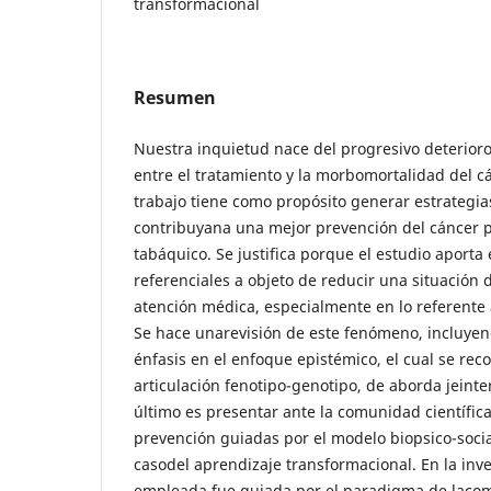
transformacional
Resumen
Nuestra inquietud nace del progresivo deterioro 
entre el tratamiento y la morbomortalidad del c
trabajo tiene como propósito generar estrategia
contribuyana una mejor prevención del cáncer 
tabáquico. Se justifica porque el estudio aporta
referenciales a objeto de reducir una situación 
atención médica, especialmente en lo referente 
Se hace unarevisión de este fenómeno, incluye
énfasis en el enfoque epistémico, el cual se rec
articulación fenotipo-genotipo, de aborda jeinter
último es presentar ante la comunidad científica
prevención guiadas por el modelo biopsico-socia
casodel aprendizaje transformacional. En la inv
empleada fue guiada por el paradigma de laco