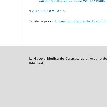
Gaceta Médica de Caracas: Vol. 128 Núm. 
1
2
3
4
5
6
7
8
9
10
>
>>
También puede
Iniciar una búsqueda de simili
La
Gaceta Médica de Caracas
, es el órgano d
Editorial.