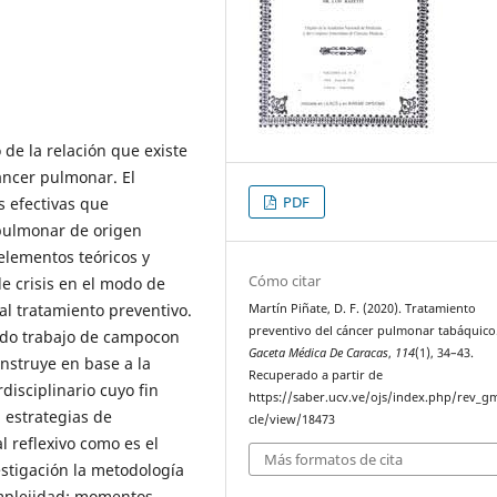
de la relación que existe
áncer pulmonar. El
PDF
s efectivas que
pulmonar de origen
 elementos teóricos y
Cómo citar
de crisis en el modo de
al tratamiento preventivo.
Martín Piñate, D. F. (2020). Tratamiento
preventivo del cáncer pulmonar tabáquico
ndo trabajo de campocon
Gaceta Médica De Caracas
,
114
(1), 34–43.
onstruye en base a la
Recuperado a partir de
disciplinario cuyo fin
https://saber.ucv.ve/ojs/index.php/rev_gm
 estrategias de
cle/view/18473
l reflexivo como es el
Más formatos de cita
estigación la metodología
mplejidad: momentos