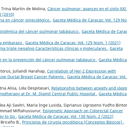
a, Trina Martin de Molina,
Cáncer pulmonar: avances en el siglo XXI
3 (2010)
na en cáncer ginecológico
,
Gaceta Médica de Caracas: Vol. 129 N
pistémica del cáncer pulmonar tabáquico
,
Gaceta Médica de Carac
 y embarazo
,
Gaceta Médica de Caracas: Vol. 129 Núm. 1 (2021)
a triple negativo Características clínicas y moleculares
,
Gaceta
 en la prevención del cáncer pulmonar tabáquico
,
Gaceta Médica
torus, Juliandi Harahap,
Correlation of Her-2 Expression with
asive Ductal Breast Cancer Patients
,
Gaceta Médica de Caracas: Vol.
ria Alisa, Lola Despitasari,
Relationship between anxiety and slee
motherapy at Dr. M. Djamil Central Public Hospital
,
Gaceta Médica
ea Aji Savitri, Maria Inge Lusida, Siprianus Ugroseno Yudho Bintor
hammad Miftahussurur,
Epigenetic Approach on Colorectal Cancer
ay to Go
,
Gaceta Médica de Caracas: Vol. 130 Núm. 2 (2022)
 Briceño B.,
Principios de cirugía oncológica (Conceptos Básicos)
,