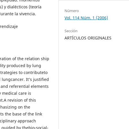
) y dialécticos (teoría
Número
urante la vivencia.
Vol. 114 Núm. 1 (2006)
rendizaje
Sección
ARTÍCULOS ORIGINALES
ation of the relation ship
lity produced by lung
trategies to contributeto
lungcancer. It’s justified
 and referential elements
y medical care is
t.A revision of this
hasizing on the
s the base of the link
ciplinary approach
 guided by thebio-social-