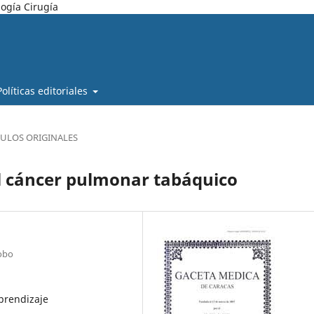
ogía Cirugía
Políticas editoriales
CULOS ORIGINALES
l cáncer pulmonar tabáquico
bobo
prendizaje