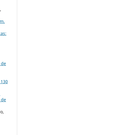
,
úm.
as:
 de
 130
p
 de
o,