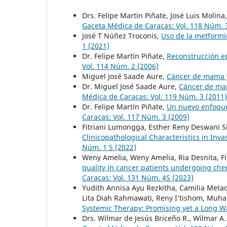
Drs. Felipe Martin Piñate, José Luis Molin
Gaceta Médica de Caracas: Vol. 118 Núm. 
José T Núñez Troconis,
Uso de la metformi
1 (2021)
Dr. Felipe Martín Piñate,
Reconstrucción e
Vol. 114 Núm. 2 (2006)
Miguel José Saade Aure,
Cáncer de mama
Dr. Miguel José Saade Aure,
Cáncer de mam
Médica de Caracas: Vol. 119 Núm. 3 (2011)
Dr. Felipe Martín Piñate,
Un nuevo enfoque
Caracas: Vol. 117 Núm. 3 (2009)
Fitriani Lumongga, Esther Reny Deswani Si
Clinicopathological Characteristics in Inv
Núm. 1 S (2022)
Weny Amelia, Weny Amelia, Ria Desnita, Fit
quality in cancer patients undergoing che
Caracas: Vol. 131 Núm. 4S (2023)
Yudith Annisa Ayu Rezkitha, Camilia Metad
Lita Diah Rahmawati, Reny I’tishom, Mu
Systemic Therapy: Promising yet a Long W
Drs. Wilmar de Jesús Briceño R., Wilmar A.