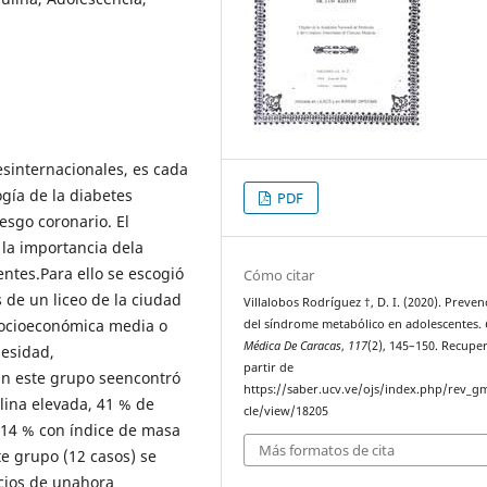
nesinternacionales, es cada
ogía de la diabetes
PDF
iesgo coronario. El
 la importancia dela
ntes.Para ello se escogió
Cómo citar
de un liceo de la ciudad
Villalobos Rodríguez †, D. I. (2020). Preven
socioeconómica media o
del síndrome metabólico en adolescentes.
Médica De Caracas
,
117
(2), 145–150. Recupe
besidad,
partir de
En este grupo seencontró
https://saber.ucv.ve/ojs/index.php/rev_gm
lina elevada, 41 % de
cle/view/18205
,14 % con índice de masa
Más formatos de cita
e grupo (12 casos) se
icios de unahora