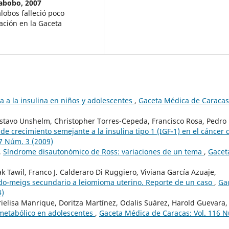
rabobo, 2007
lobos falleció poco
ación en la Gaceta
a a la insulina en niños y adolescentes
,
Gaceta Médica de Caracas
stavo Unshelm, Christopher Torres-Cepeda, Francisco Rosa, Pedro
r de crecimiento semejante a la insulina tipo 1 (IGF-1) en el cáncer 
7 Núm. 3 (2009)
,
Síndrome disautonómico de Ross: variaciones de un tema
,
Gacet
 Tawil, Franco J. Calderaro Di Ruggiero, Viviana García Azuaje,
o-meigs secundario a leiomioma uterino. Reporte de un caso
,
Ga
4)
elisa Manrique, Doritza Martínez, Odalis Suárez, Harold Guevara,
 metabólico en adolescentes
,
Gaceta Médica de Caracas: Vol. 116 