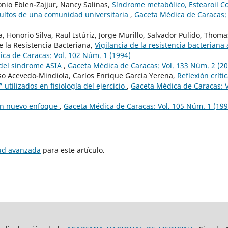
nio Eblen-Zajjur, Nancy Salinas,
Síndrome metabólico, Estearoil C
dultos de una comunidad universitaria
,
Gaceta Médica de Caracas: 
onorio Silva, Raul Istúriz, Jorge Murillo, Salvador Pulido, Thoma
e la Resistencia Bacteriana,
Vigilancia de la resistencia bacteriana 
ca de Caracas: Vol. 102 Núm. 1 (1994)
 del síndrome ASIA
,
Gaceta Médica de Caracas: Vol. 133 Núm. 2 (20
so Acevedo-Mindiola, Carlos Enrique García Yerena,
Reflexión críti
utilizados en fisiología del ejercicio
,
Gaceta Médica de Caracas: V
Un nuevo enfoque
,
Gaceta Médica de Caracas: Vol. 105 Núm. 1 (199
tud avanzada
para este artículo.