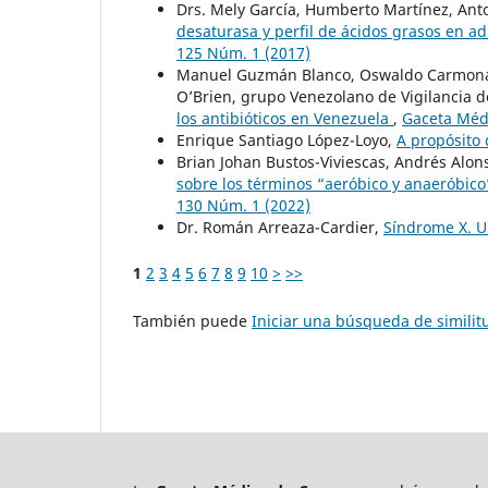
Drs. Mely García, Humberto Martínez, Anto
desaturasa y perfil de ácidos grasos en a
125 Núm. 1 (2017)
Manuel Guzmán Blanco, Oswaldo Carmona, H
O’Brien, grupo Venezolano de Vigilancia d
los antibióticos en Venezuela
,
Gaceta Médi
Enrique Santiago López-Loyo,
A propósito
Brian Johan Bustos-Viviescas, Andrés Alon
sobre los términos “aeróbico y anaeróbico” 
130 Núm. 1 (2022)
Dr. Román Arreaza-Cardier,
Síndrome X. 
1
2
3
4
5
6
7
8
9
10
>
>>
También puede
Iniciar una búsqueda de simili