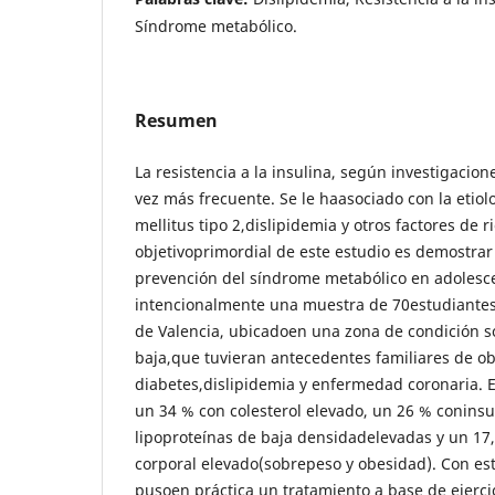
Síndrome metabólico.
Resumen
La resistencia a la insulina, según investigacio
vez más frecuente. Se le haasociado con la etiol
mellitus tipo 2,dislipidemia y otros factores de r
objetivoprimordial de este estudio es demostrar
prevención del síndrome metabólico en adolesce
intencionalmente una muestra de 70estudiantes 
de Valencia, ubicadoen una zona de condición 
baja,que tuvieran antecedentes familiares de o
diabetes,dislipidemia y enfermedad coronaria. 
un 34 % con colesterol elevado, un 26 % coninsu
lipoproteínas de baja densidadelevadas y un 17
corporal elevado(sobrepeso y obesidad). Con est
pusoen práctica un tratamiento a base de ejerc