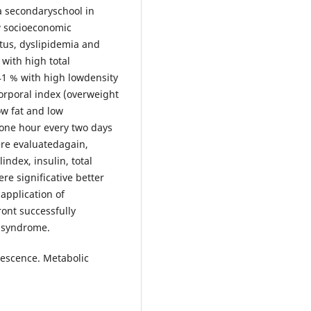
a secondaryschool in
ow socioeconomic
itus, dyslipidemia and
with high total
 41 % with high lowdensity
orporal index (overweight
ow fat and low
 one hour every two days
ere evaluatedagain,
index, insulin, total
re significative better
application of
ront successfully
c syndrome.
lescence. Metabolic