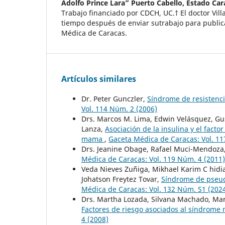
Adolfo Prince Lara” Puerto Cabello, Estado Ca
Trabajo financiado por CDCH, UC.† El doctor Villa
tiempo después de enviar sutrabajo para public
Médica de Caracas.
Artículos similares
Dr. Peter Gunczler,
Síndrome de resistenci
Vol. 114 Núm. 2 (2006)
Drs. Marcos M. Lima, Edwin Velásquez, Gu
Lanza,
Asociación de la insulina y el facto
mama
,
Gaceta Médica de Caracas: Vol. 11
Drs. Jeanine Obage, Rafael Muci-Mendoza
Médica de Caracas: Vol. 119 Núm. 4 (2011)
Veda Nieves Zuñiga, Mikhael Karim C hidiak
Johatson Freytez Tovar,
Síndrome de pseud
Médica de Caracas: Vol. 132 Núm. S1 (202
Drs. Martha Lozada, Silvana Machado, Mari
Factores de riesgo asociados al síndrome
4 (2008)