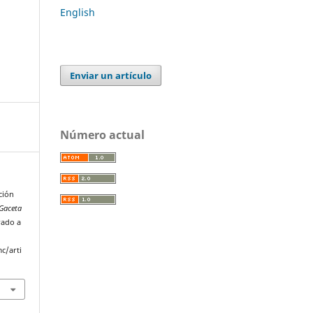
English
Enviar un artículo
Número actual
ción
Gaceta
rado a
c/arti