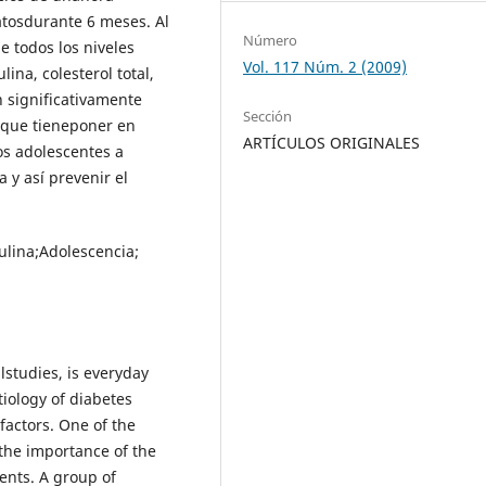
atosdurante 6 meses. Al
Número
e todos los niveles
Vol. 117 Núm. 2 (2009)
ina, colesterol total,
n significativamente
Sección
a que tieneponer en
ARTÍCULOS ORIGINALES
os adolescentes a
a y así prevenir el
sulina;Adolescencia;
lstudies, is everyday
iology of diabetes
factors. One of the
 the importance of the
ents. A group of