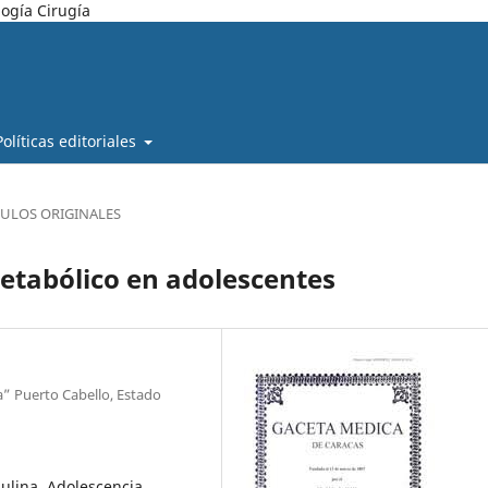
ogía Cirugía
Políticas editoriales
CULOS ORIGINALES
etabólico en adolescentes
a” Puerto Cabello, Estado
sulina, Adolescencia,