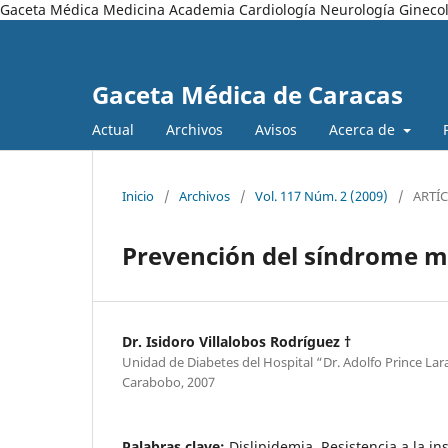
Gaceta Médica Medicina Academia Cardiología Neurología Ginecol
Gaceta Médica de Caracas
Actual
Archivos
Avisos
Acerca de
Inicio
/
Archivos
/
Vol. 117 Núm. 2 (2009)
/
ARTÍ
Prevención del síndrome m
Dr. Isidoro Villalobos Rodríguez †
Unidad de Diabetes del Hospital “Dr. Adolfo Prince Lar
Carabobo, 2007
Palabras clave:
Dislipidemia, Resistencia a la in