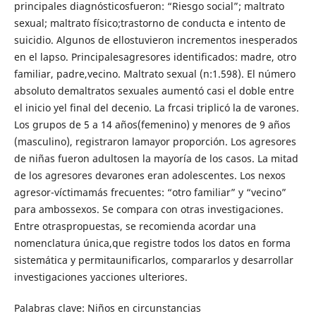
principales diagnósticosfueron: “Riesgo social”; maltrato
sexual; maltrato físico;trastorno de conducta e intento de
suicidio. Algunos de ellostuvieron incrementos inesperados
en el lapso. Principalesagresores identificados: madre, otro
familiar, padre,vecino. Maltrato sexual (n:1.598). El número
absoluto demaltratos sexuales aumentó casi el doble entre
el inicio yel final del decenio. La frcasi triplicó la de varones.
Los grupos de 5 a 14 años(femenino) y menores de 9 años
(masculino), registraron lamayor proporción. Los agresores
de niñas fueron adultosen la mayoría de los casos. La mitad
de los agresores devarones eran adolescentes. Los nexos
agresor-víctimamás frecuentes: “otro familiar” y “vecino”
para ambossexos. Se compara con otras investigaciones.
Entre otraspropuestas, se recomienda acordar una
nomenclatura única,que registre todos los datos en forma
sistemática y permitaunificarlos, compararlos y desarrollar
investigaciones yacciones ulteriores.
Palabras clave: Niños en circunstancias