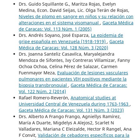
Drs. Guido Squillante G., Maritza Rojas, Evelyn
Medina, Econ. David Seijas, Lic. Olga Terán de Rojas,
Niveles de plomo en sangre en niños y su relación con
alteraciones en el sistema visomanual
,
Gaceta Médica
de Caracas: Vol. 113 Núm. 1 (2005)
Drs. Andrés Soyano, José Esparza,
La epidemia de
gripe española en Venezuela (1918-1919)
,
Gaceta
Médica de Caracas: Vol. 128 Núm. 3 (2020)
Drs. Joanna Santeliz Casavilca, Maryalejandra
Mendoza de Sifontes, Ivy Contreras Villamizar, Fanny
Ochoa Ochoa, Celina Pérez de Salazar, Carmen
Fuenmayor Meza,
Evaluación de lesiones vasculares
pulmonares en pacientes VIH positivos mediante la
biopsia transbronquial
,
Gaceta Médica de Caracas:
Vol. 122 Núm. 2 (2014)
Rafael Romero-Reverón,
Anatomical studies at
Universidad Central de Venezuela during 1763-1963
,
Gaceta Médica de Caracas: Vol. 131 Núm. 3 (2023)
Drs. Alberto A Frango Frango, Agniellys Ramírez,
María A Duarte, Migdelys A Alejos2, Scarlet N
Valladares, Mariana C Eleizalde, Hector R Rangel, Ana
F Convit,
Validación de cebadores específicos para la