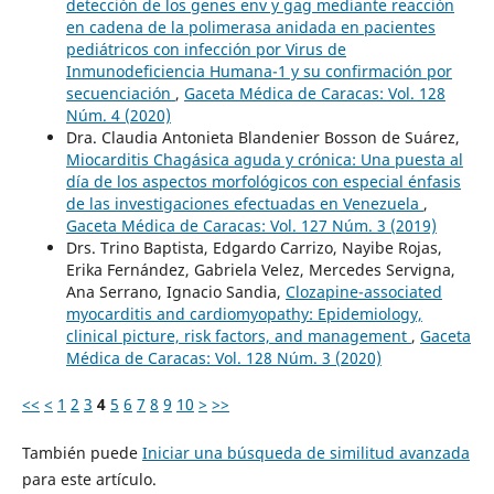
detección de los genes env y gag mediante reacción
en cadena de la polimerasa anidada en pacientes
pediátricos con infección por Virus de
Inmunodeficiencia Humana-1 y su confirmación por
secuenciación
,
Gaceta Médica de Caracas: Vol. 128
Núm. 4 (2020)
Dra. Claudia Antonieta Blandenier Bosson de Suárez,
Miocarditis Chagásica aguda y crónica: Una puesta al
día de los aspectos morfológicos con especial énfasis
de las investigaciones efectuadas en Venezuela
,
Gaceta Médica de Caracas: Vol. 127 Núm. 3 (2019)
Drs. Trino Baptista, Edgardo Carrizo, Nayibe Rojas,
Erika Fernández, Gabriela Velez, Mercedes Servigna,
Ana Serrano, Ignacio Sandia,
Clozapine-associated
myocarditis and cardiomyopathy: Epidemiology,
clinical picture, risk factors, and management
,
Gaceta
Médica de Caracas: Vol. 128 Núm. 3 (2020)
<<
<
1
2
3
4
5
6
7
8
9
10
>
>>
También puede
Iniciar una búsqueda de similitud avanzada
para este artículo.