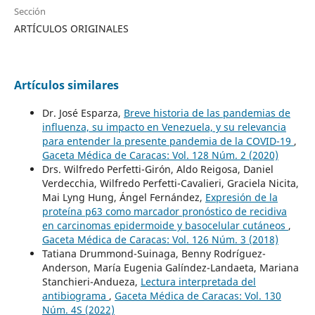
Sección
ARTÍCULOS ORIGINALES
Artículos similares
Dr. José Esparza,
Breve historia de las pandemias de
influenza, su impacto en Venezuela, y su relevancia
para entender la presente pandemia de la COVID-19
,
Gaceta Médica de Caracas: Vol. 128 Núm. 2 (2020)
Drs. Wilfredo Perfetti-Girón, Aldo Reigosa, Daniel
Verdecchia, Wilfredo Perfetti-Cavalieri, Graciela Nicita,
Mai Lyng Hung, Ángel Fernández,
Expresión de la
proteína p63 como marcador pronóstico de recidiva
en carcinomas epidermoide y basocelular cutáneos
,
Gaceta Médica de Caracas: Vol. 126 Núm. 3 (2018)
Tatiana Drummond-Suinaga, Benny Rodríguez-
Anderson, María Eugenia Galíndez-Landaeta, Mariana
Stanchieri-Andueza,
Lectura interpretada del
antibiograma
,
Gaceta Médica de Caracas: Vol. 130
Núm. 4S (2022)