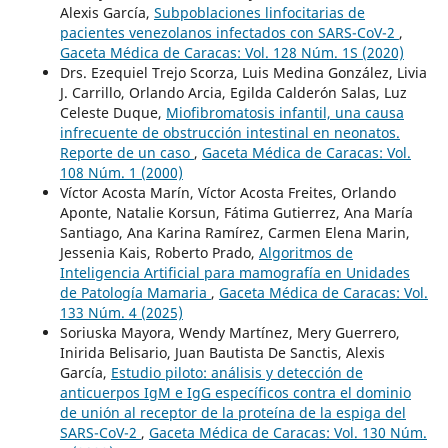
Alexis García,
Subpoblaciones linfocitarias de
pacientes venezolanos infectados con SARS-CoV-2
,
Gaceta Médica de Caracas: Vol. 128 Núm. 1S (2020)
Drs. Ezequiel Trejo Scorza, Luis Medina González, Livia
J. Carrillo, Orlando Arcia, Egilda Calderón Salas, Luz
Celeste Duque,
Miofibromatosis infantil, una causa
infrecuente de obstrucción intestinal en neonatos.
Reporte de un caso
,
Gaceta Médica de Caracas: Vol.
108 Núm. 1 (2000)
Víctor Acosta Marín, Víctor Acosta Freites, Orlando
Aponte, Natalie Korsun, Fátima Gutierrez, Ana María
Santiago, Ana Karina Ramírez, Carmen Elena Marin,
Jessenia Kais, Roberto Prado,
Algoritmos de
Inteligencia Artificial para mamografía en Unidades
de Patología Mamaria
,
Gaceta Médica de Caracas: Vol.
133 Núm. 4 (2025)
Soriuska Mayora, Wendy Martínez, Mery Guerrero,
Inirida Belisario, Juan Bautista De Sanctis, Alexis
García,
Estudio piloto: análisis y detección de
anticuerpos IgM e IgG específicos contra el dominio
de unión al receptor de la proteína de la espiga del
SARS-CoV-2
,
Gaceta Médica de Caracas: Vol. 130 Núm.