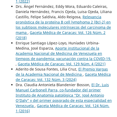
1 (2022)
Drs. Ángel Fernández, Eddy Mora, Eduardo Caleiras,
Daniela Hernández, Francis Ojeda, Luisa Ojeda, Liliana
Castillo, Felipe Saldivia, Aldo Reigosa,
Relevancia
pronóstica de la proteína B cell lymphoma 2 (Bcl-2) en
los subtipos moleculares intrínsecos del carcinoma de
mama
,
Gaceta Médica de Caracas: Vol. 126 Núm. 2
(2018)
Enrique Santiago López-Loyo, Huníades Urbina-
Medina, José Esparza,
Aporte institucional de la
Academia Nacional de Medicina de Venezuela en
tiempos de pandemia: vacunación contra la COVID-19.
,
Gaceta Médica de Caracas: Vol. 129 Núm. 4 (2021)
Aderito de Sousa Fontes, Lilia Cruz,
El Premio Vargas
de la Academia Nacional de Medicina
,
Gaceta Médica
de Caracas: Vol. 132 Núm. 3 (2024)
Dra. Claudia Antonieta Blandenier Bosson,
El Dr. Luis
Manuel Carbonell Parra, co-fundador del primer
Instituto de Anatomía patológica “Dr. José Antonio
O’Daly” y del primer posgrado de esta especialidad en
Venezuela
,
Gaceta Médica de Caracas: Vol. 124 Núm.
1 (2016)