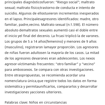
principales diagnósticosfueron: “Riesgo social”; maltrato
sexual; maltrato físico;trastorno de conducta e intento de
suicidio. Algunos de ellostuvieron incrementos inesperados
en el lapso. Principalesagresores identificados: madre, otro
familiar, padre,vecino. Maltrato sexual (n:1.598). El número
absoluto demaltratos sexuales aumentó casi el doble entre
el inicio yel final del decenio. La frcasi triplicó la de varones.
Los grupos de 5 a 14 años(femenino) y menores de 9 años
(masculino), registraron lamayor proporción. Los agresores
de niñas fueron adultosen la mayoría de los casos. La mitad
de los agresores devarones eran adolescentes. Los nexos
agresor-víctimamás frecuentes: “otro familiar” y “vecino”
para ambossexos. Se compara con otras investigaciones.
Entre otraspropuestas, se recomienda acordar una
nomenclatura única,que registre todos los datos en forma
sistemática y permitaunificarlos, compararlos y desarrollar
investigaciones yacciones ulteriores.
Palabras clave: Niños en circunstancias