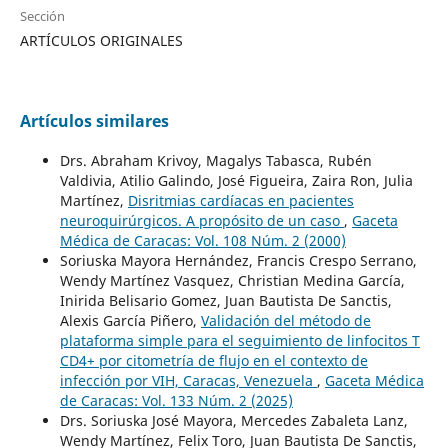
Sección
ARTÍCULOS ORIGINALES
Artículos similares
Drs. Abraham Krivoy, Magalys Tabasca, Rubén
Valdivia, Atilio Galindo, José Figueira, Zaira Ron, Julia
Martínez,
Disritmias cardíacas en pacientes
neuroquirúrgicos. A propósito de un caso
,
Gaceta
Médica de Caracas: Vol. 108 Núm. 2 (2000)
Soriuska Mayora Hernández, Francis Crespo Serrano,
Wendy Martínez Vasquez, Christian Medina García,
Inirida Belisario Gomez, Juan Bautista De Sanctis,
Alexis García Piñero,
Validación del método de
plataforma simple para el seguimiento de linfocitos T
CD4+ por citometría de flujo en el contexto de
infección por VIH, Caracas, Venezuela
,
Gaceta Médica
de Caracas: Vol. 133 Núm. 2 (2025)
Drs. Soriuska José Mayora, Mercedes Zabaleta Lanz,
Wendy Martínez, Felix Toro, Juan Bautista De Sanctis,