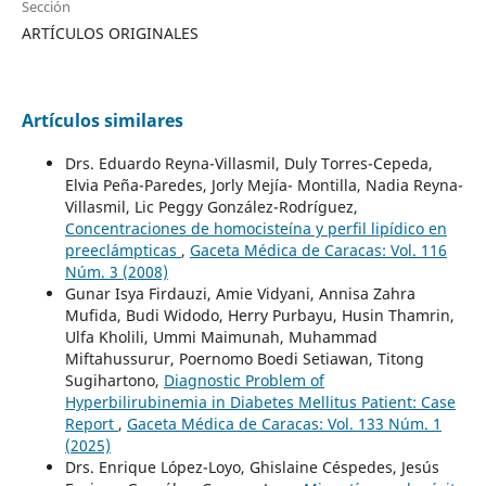
Sección
ARTÍCULOS ORIGINALES
Artículos similares
Drs. Eduardo Reyna-Villasmil, Duly Torres-Cepeda,
Elvia Peña-Paredes, Jorly Mejía- Montilla, Nadia Reyna-
Villasmil, Lic Peggy González-Rodríguez,
Concentraciones de homocisteína y perfil lipídico en
preeclámpticas
,
Gaceta Médica de Caracas: Vol. 116
Núm. 3 (2008)
Gunar Isya Firdauzi, Amie Vidyani, Annisa Zahra
Mufida, Budi Widodo, Herry Purbayu, Husin Thamrin,
Ulfa Kholili, Ummi Maimunah, Muhammad
Miftahussurur, Poernomo Boedi Setiawan, Titong
Sugihartono,
Diagnostic Problem of
Hyperbilirubinemia in Diabetes Mellitus Patient: Case
Report
,
Gaceta Médica de Caracas: Vol. 133 Núm. 1
(2025)
Drs. Enrique López-Loyo, Ghislaine Céspedes, Jesús