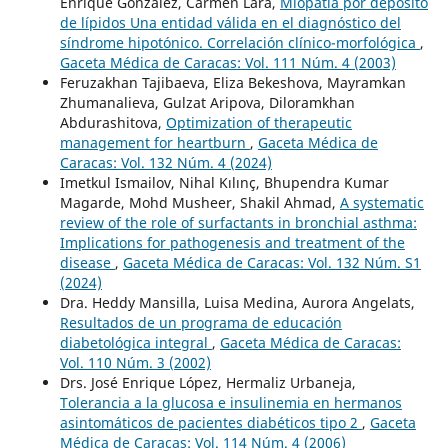
Enrique González, Carmen Lara,
Miopatía por depósito
de lípidos Una entidad válida en el diagnóstico del
síndrome hipotónico. Correlación clínico-morfológica
,
Gaceta Médica de Caracas: Vol. 111 Núm. 4 (2003)
Feruzakhan Tajibaeva, Eliza Bekeshova, Mayramkan
Zhumanalieva, Gulzat Aripova, Diloramkhan
Abdurashitova,
Optimization of therapeutic
management for heartburn
,
Gaceta Médica de
Caracas: Vol. 132 Núm. 4 (2024)
Imetkul Ismailov, Nihal Kılınç, Bhupendra Kumar
Magarde, Mohd Musheer, Shakil Ahmad,
A systematic
review of the role of surfactants in bronchial asthma:
Implications for pathogenesis and treatment of the
disease
,
Gaceta Médica de Caracas: Vol. 132 Núm. S1
(2024)
Dra. Heddy Mansilla, Luisa Medina, Aurora Angelats,
Resultados de un programa de educación
diabetológica integral
,
Gaceta Médica de Caracas:
Vol. 110 Núm. 3 (2002)
Drs. José Enrique López, Hermaliz Urbaneja,
Tolerancia a la glucosa e insulinemia en hermanos
asintomáticos de pacientes diabéticos tipo 2
,
Gaceta
Médica de Caracas: Vol. 114 Núm. 4 (2006)