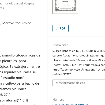
Neumonología del Hospital
cas.
l, Morfo-citoquímico
PDF
Cómo citar
Suárez Blandenier, D. L. E., & Dubin, A. R. (
sticasmorfo-citoquímicas de
Características morfo-citoquímicas del líqu
s pleurales, para
pleural: estudio de 104 casos.
Gaceta Médic
Caracas
,
121
(2), 142–149. Recuperado a par
ógico. Se extrajeron entre
https://saber.ucv.ve/ojs/index.php/rev_gm
os líquidospleurales se
cle/view/17737
có estudio morfo-
Más formatos de cita
n y cultivo para bacilo de
errames pleurales
28-27,0
Número
spiratorias(11,0 %);