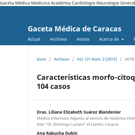
Gaceta Médica Medicina Academia Cardiología Neurología Ginecol
Gaceta Médica de Caracas
Actual
Archivos
Avisos
Acerca de
Inicio
/
Archivos
/
Vol. 121 Núm. 2 (2013)
/
ARTÍ
Características morfo-citoq
104 casos
Dras. Liliana Elizabeth Suárez Blandenier
Médico Internista. Adjunto al servicio de medicina inte
Este “Dr. Domingo Luciani” el Llanito, Caracas
Ana Rabucha Dubin