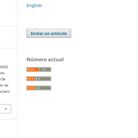
English
Enviar un artículo
Número actual
2020).
ido
a De
tir de
c/arti