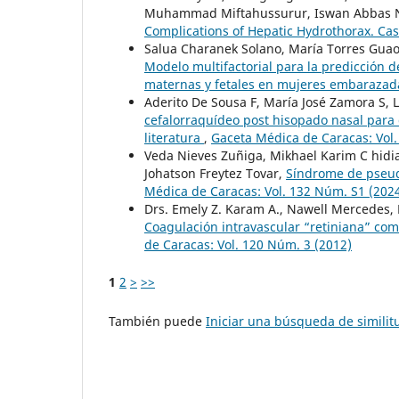
Muhammad Miftahussurur, Iswan Abbas N
Complications of Hepatic Hydrothorax. Ca
Salua Charanek Solano, María Torres Guao
Modelo multifactorial para la predicción d
maternas y fetales en mujeres embaraza
Aderito De Sousa F, María José Zamora S, 
cefalorraquídeo post hisopado nasal para 
literatura
,
Gaceta Médica de Caracas: Vol.
Veda Nieves Zuñiga, Mikhael Karim C hidiak
Johatson Freytez Tovar,
Síndrome de pseud
Médica de Caracas: Vol. 132 Núm. S1 (202
Drs. Emely Z. Karam A., Nawell Mercedes, 
Coagulación intravascular “retiniana” com
de Caracas: Vol. 120 Núm. 3 (2012)
1
2
>
>>
También puede
Iniciar una búsqueda de simili