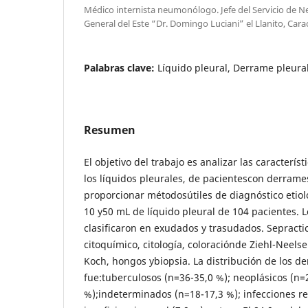
Médico internista neumonólogo. Jefe del Servicio de 
General del Este “Dr. Domingo Luciani” el Llanito, Cara
Palabras clave:
Líquido pleural, Derrame pleura
Resumen
El objetivo del trabajo es analizar las caracterí
los líquidos pleurales, de pacientescon derrame
proporcionar métodosútiles de diagnóstico etiol
10 y50 mL de líquido pleural de 104 pacientes. L
clasificaron en exudados y trasudados. Sepracti
citoquímico, citología, coloraciónde Ziehl-Neelse
Koch, hongos ybiopsia. La distribución de los d
fue:tuberculosos (n=36-35,0 %); neoplásicos (n=
%);indeterminados (n=18-17,3 %); infecciones re