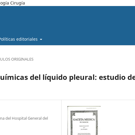
ogía Cirugía
Políticas editoriales
CULOS ORIGINALES
uímicas del líquido pleural: estudio d
rna del Hospital General del