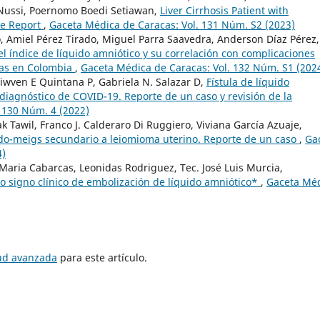
ussi, Poernomo Boedi Setiawan,
Liver Cirrhosis Patient with
se Report
,
Gaceta Médica de Caracas: Vol. 131 Núm. S2 (2023)
, Amiel Pérez Tirado, Miguel Parra Saavedra, Anderson Díaz Pérez,
el índice de líquido amniótico y su correlación con complicaciones
das en Colombia
,
Gaceta Médica de Caracas: Vol. 132 Núm. S1 (202
Liwven E Quintana P, Gabriela N. Salazar D,
Fístula de líquido
diagnóstico de COVID-19. Reporte de un caso y revisión de la
 130 Núm. 4 (2022)
 Tawil, Franco J. Calderaro Di Ruggiero, Viviana García Azuaje,
o-meigs secundario a leiomioma uterino. Reporte de un caso
,
Ga
4)
Maria Cabarcas, Leonidas Rodriguez, Tec. José Luis Murcia,
o signo clínico de embolización de líquido amniótico*
,
Gaceta Mé
tud avanzada
para este artículo.