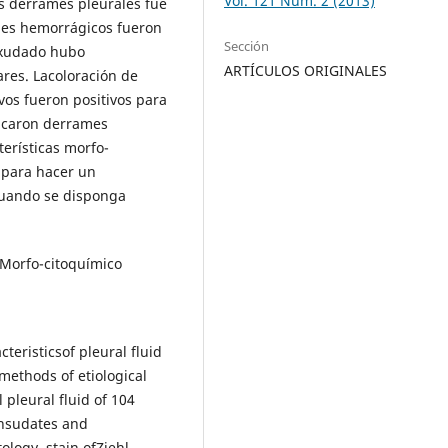
Vol. 121 Núm. 2 (2013)
los derrames pleurales fue
ales hemorrágicos fueron
Sección
exudado hubo
ARTÍCULOS ORIGINALES
res. Lacoloración de
vos fueron positivos para
ticaron derrames
terísticas morfo-
 para hacer un
cuando se disponga
;Morfo-citoquímico
cteristicsof pleural fluid
 methods of etiological
pleural fluid of 104
ransudates and
logy, stain ofZiehl-