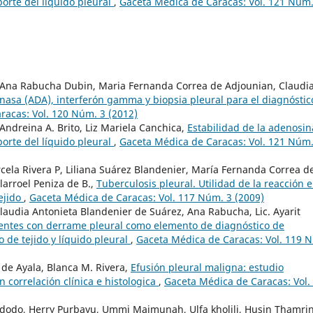
orte del líquido pleural
,
Gaceta Médica de Caracas: Vol. 121 Núm.
, Ana Rabucha Dubin, Maria Fernanda Correa de Adjounian, Claudia
nasa (ADA), interferón gamma y biopsia pleural para el diagnóstic
racas: Vol. 120 Núm. 3 (2012)
 Andreina A. Brito, Liz Mariela Canchica,
Estabilidad de la adenosin
orte del líquido pleural
,
Gaceta Médica de Caracas: Vol. 121 Núm.
rcela Rivera P, Liliana Suárez Blandenier, María Fernanda Correa d
larroel Peniza de B.,
Tuberculosis pleural. Utilidad de la reacción 
ejido
,
Gaceta Médica de Caracas: Vol. 117 Núm. 3 (2009)
Claudia Antonieta Blandenier de Suárez, Ana Rabucha, Lic. Ayarit
ientes con derrame pleural como elemento de diagnóstico de
o de tejido y líquido pleural
,
Gaceta Médica de Caracas: Vol. 119 
 de Ayala, Blanca M. Rivera,
Efusión pleural maligna: estudio
n correlación clínica e histologica
,
Gaceta Médica de Caracas: Vol.
idodo, Herry Purbayu, Ummi Maimunah, Ulfa kholili, Husin Thamrin