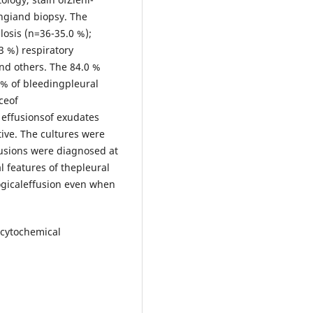
ungiand biopsy. The
losis (n=36-35.0 %);
3 %) respiratory
and others. The 84.0 %
 % of bleedingpleural
ceof
 effusionsof exudates
tive. The cultures were
ffusions were diagnosed at
 features of thepleural
logicaleffusion even when
hcytochemical