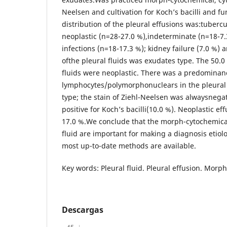
Neelsen and cultivation for Koch’s bacilli and f
distribution of the pleural effusions was:tubercu
neoplastic (n=28-27.0 %),indeterminate (n=18-7.
infections (n=18-17.3 %); kidney failure (7.0 %) 
ofthe pleural fluids was exudates type. The 50.0
fluids were neoplastic. There was a predominan
lymphocytes/polymorphonuclears in the pleural
type; the stain of Ziehl-Neelsen was alwaysnega
positive for Koch’s bacilli(10.0 %). Neoplastic e
17.0 %.We conclude that the morph-cytochemical
fluid are important for making a diagnosis etio
most up-to-date methods are available.
Key words: Pleural fluid. Pleural effusion. Morp
Descargas