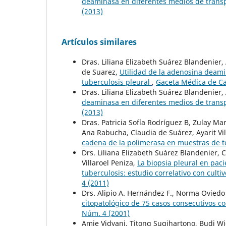
deaminasa en diferentes medios de transp
(2013)
Artículos similares
Dras. Liliana Elizabeth Suárez Blandenier
de Suarez,
Utilidad de la adenosina deami
tuberculosis pleural
,
Gaceta Médica de Ca
Dras. Liliana Elizabeth Suárez Blandenier,
deaminasa en diferentes medios de transp
(2013)
Dras. Patricia Sofía Rodríguez B, Zulay Ma
Ana Rabucha, Claudia de Suárez, Ayarit Vil
cadena de la polimerasa en muestras de t
Drs. Liliana Elizabeth Suárez Blandenier, 
Villaroel Peniza,
La biopsia pleural en pac
tuberculosis: estudio correlativo con cultiv
4 (2011)
Drs. Alipio A. Hernández F., Norma Oviedo
citopatológico de 75 casos consecutivos co
Núm. 4 (2001)
Amie Vidyani, Titong Sugihartono, Budi W