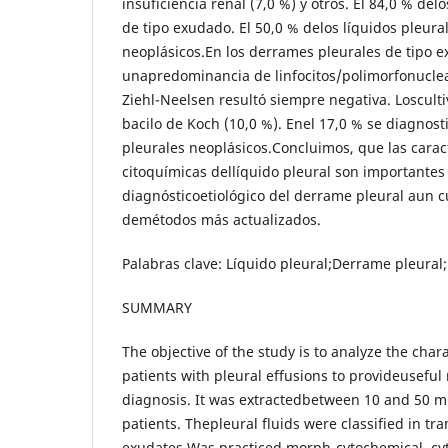
insuficiencia renal (7,0 %) y otros. El 84,0 % de
de tipo exudado. El 50,0 % delos líquidos pleur
neoplásicos.En los derrames pleurales de tipo 
unapredominancia de linfocitos/polimorfonuclea
Ziehl-Neelsen resultó siempre negativa. Losculti
bacilo de Koch (10,0 %). Enel 17,0 % se diagnos
pleurales neoplásicos.Concluimos, que las carac
citoquímicas dellíquido pleural son importantes
diagnósticoetiológico del derrame pleural aun 
demétodos más actualizados.
Palabras clave: Líquido pleural;Derrame pleural
SUMMARY
The objective of the study is to analyze the chara
patients with pleural effusions to provideuseful
diagnosis. It was extractedbetween 10 and 50 ml 
patients. Thepleural fluids were classified in t
exudates.Was practiced morph-cytochemical, cyto