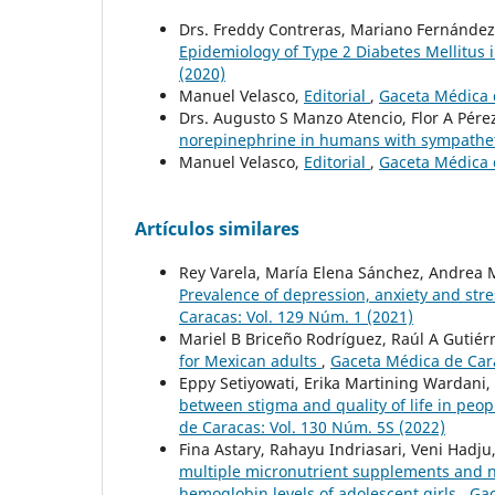
Drs. Freddy Contreras, Mariano Fernández, 
Epidemiology of Type 2 Diabetes Mellitus
(2020)
Manuel Velasco,
Editorial
,
Gaceta Médica d
Drs. Augusto S Manzo Atencio, Flor A Pér
norepinephrine in humans with sympathet
Manuel Velasco,
Editorial
,
Gaceta Médica d
Artículos similares
Rey Varela, María Elena Sánchez, Andrea
Prevalence of depression, anxiety and str
Caracas: Vol. 129 Núm. 1 (2021)
Mariel B Briceño Rodríguez, Raúl A Gutiér
for Mexican adults
,
Gaceta Médica de Cara
Eppy Setiyowati, Erika Martining Wardani,
between stigma and quality of life in peop
de Caracas: Vol. 130 Núm. 5S (2022)
Fina Astary, Rahayu Indriasari, Veni Had
multiple micronutrient supplements and n
hemoglobin levels of adolescent girls
,
Gac