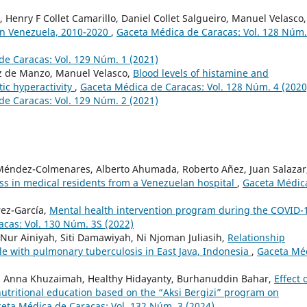
Henry F Collet Camarillo, Daniel Collet Salgueiro, Manuel Velasco,
 in Venezuela, 2010-2020
,
Gaceta Médica de Caracas: Vol. 128 Núm.
e Caracas: Vol. 129 Núm. 1 (2021)
ez de Manzo, Manuel Velasco,
Blood levels of histamine and
ic hyperactivity
,
Gaceta Médica de Caracas: Vol. 128 Núm. 4 (2020
e Caracas: Vol. 129 Núm. 2 (2021)
 Méndez-Colmenares, Alberto Ahumada, Roberto Añez, Juan Salazar
ess in medical residents from a Venezuelan hospital
,
Gaceta Médic
rez-García,
Mental health intervention program during the COVID-
cas: Vol. 130 Núm. 3S (2022)
 Nur Ainiyah, Siti Damawiyah, Ni Njoman Juliasih,
Relationship
le with pulmonary tuberculosis in East Java, Indonesia
,
Gaceta Mé
ju, Anna Khuzaimah, Healthy Hidayanty, Burhanuddin Bahar,
Effect 
utritional education based on the “Aksi Bergizi” program on
eta Médica de Caracas: Vol. 132 Núm. 3 (2024)