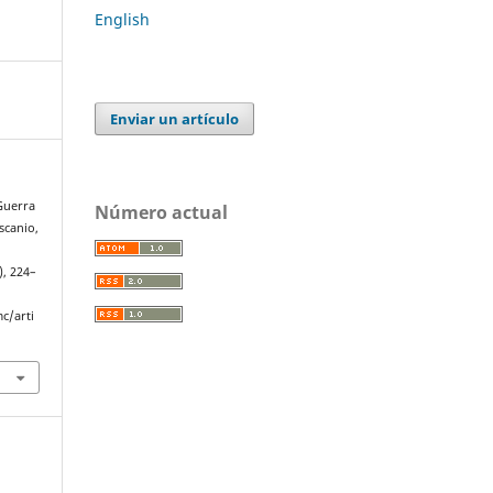
English
Enviar un artículo
 Guerra
Número actual
scanio,
), 224–
c/arti