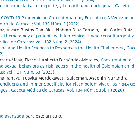
o sin expectativa, el deporte, y la marihuana endógena
,
Gaceta
e COVID-19 Pandemic on Current Anatomy Education: A Venezuelan
ica de Caracas: Vol. 130 Núm. 2 (2022)
Díaz, Álvaro Bustos González, Nohora Díaz Cornejo, Luis Carlos Ruiz
ical hematology of patients with leptospirosis who consult urgently 
dica de Caracas: Vol. 132 Núm. 2 (2024)
cine and Health Sciences to Responses the Health Challenges
,
Gac
2)
rrera-Mesa, Flavio Humberto Fernández-Morales,
Consumption of
 sexual behaviors as risk factors in the health of Colombian chil
s: Vol. 131 Núm. S3 (2023)
a Rahayu, Fusvita Merdekawati, Sulaeman, Asep Iin Nur Indra,
onditions and Primer Specificity for Plasmodium vivax 18S rRNA g
tages
,
Gaceta Médica de Caracas: Vol. 134 Núm. Supl. 1 (2026)
tud avanzada
para este artículo.