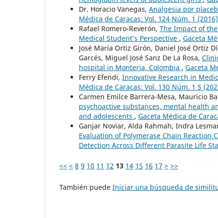
Dr. Horacio Vanegas,
Analgesia por placeb
Médica de Caracas: Vol. 124 Núm. 1 (2016)
Rafael Romero-Reverón,
The Impact of th
Medical Student’s Perspective
,
Gaceta Méd
José María Ortiz Girón, Daniel José Ortiz 
Garcés, Miguel José Sanz De La Rosa,
Clin
hospital in Monteria, Colombia
,
Gaceta Mé
Ferry Efendi,
Innovative Research in Medi
Médica de Caracas: Vol. 130 Núm. 1 S (202
Carmen Emilce Barrera-Mesa, Mauricio Ba
psychoactive substances, mental health and
and adolescents
,
Gaceta Médica de Caraca
Ganjar Noviar, Alda Rahmah, Indra Lesman
Evaluation of Polymerase Chain Reaction C
Detection Across Different Parasite Life S
<<
<
8
9
10
11
12
13
14
15
16
17
>
>>
También puede
Iniciar una búsqueda de simili