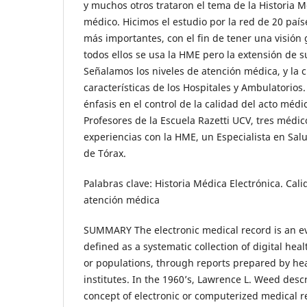
y muchos otros trataron el tema de la Historia Mé
médico. Hicimos el estudio por la red de 20 paí
más importantes, con el fin de tener una visión g
todos ellos se usa la HME pero la extensión de 
Señalamos los niveles de atención médica, y la cl
características de los Hospitales y Ambulatorios
énfasis en el control de la calidad del acto médi
Profesores de la Escuela Razetti UCV, tres médic
experiencias con la HME, un Especialista en Sal
de Tórax.
Palabras clave: Historia Médica Electrónica. Cali
atención médica
SUMMARY The electronic medical record is an ev
defined as a systematic collection of digital hea
or populations, through reports prepared by hea
institutes. In the 1960’s, Lawrence L. Weed descr
concept of electronic or computerized medical r