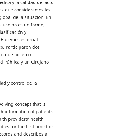
dica y la calidad del acto
ses que consideramos los
lobal de la situación. En
su uso no es uniforme.
asificación y
. Hacemos especial
co. Participaron dos
os que hicieron
ud Pública y un Cirujano
dad y control de la
olving concept that is
lth information of patients
lth providers’ health
ibes for the first time the
ecords and describes a