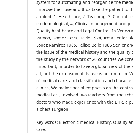
system for automating and reorganize the medica
improve their use and thus take the patient to th
applied: 1. Healthcare, 2. Teaching, 3. Clinical 
epidemiological, 4. Clinical management and pla
Quality healthcare and Legal Control. In Venezue
Ramon, Gómez Cova, David 1974, Irma Senior Bl
Lopez Ramirez 1985, Felipe Bello 1986 Senior a
the issue of the medical history and the quality 
the study by the network of 20 countries we con
important, in order to have a global view of the 
all, but the extension of its use is not uniform. 
of medical care, and classification and character
clinics. We make special emphasis on the control 
medical act. Involved two teachers from the scho
doctors who made experience with the EHR, a pub
a chest surgeon.
Key words: Electronic medical History. Quality an
care.