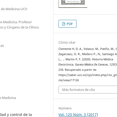
d de Medicina UCV
e Medicina. Profesor
PDF
o y Cirujano de la Clínica
Cómo citar
cas
Clemente H, D. A., Velasco, M., Patiño, M.,
Zagarzazu, O. R., Medero P., N., Santiago A
L., … Martin P, F. (2020). Historia Médica
Electrónica.
Gaceta Médica De Caracas
,
125
(3
239. Recuperado a partir de
https://saber.ucv.ve/ojs/index.php/rev_gm
cle/view/17126
Más formatos de cita
e Medicina
Número
Vol. 125 Núm. 3 (2017)
dad y control de la