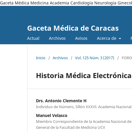
Gaceta Médica Medicina Academia Cardiología Neurología Ginecol
Gaceta Médica de Caracas
Actual
Archivos
Avisos
Acerca de
Inicio
/
Archivos
/
Vol. 125 Núm. 3 (2017)
/
FORO
Historia Médica Electrónica
Drs. Antonio Clemente H
Individuo de Número, Sillón XXXVI. Academia Nacional
Manuel Velasco
Miembro Correspondiente de la Academia Nacional de 
General de la Facultad de Medicina UCV