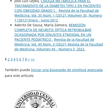
Jose Luis Leyba,
CIRUGIA METABOLICA PARA EL
TRATAMIENTO DE LA DIABETES TIPO 2 EN PACIENTES
CON OBESIDAD GRADO I.
,
Revista de la Facultad de
Medicina: Vol. 35 Núm. 1 (2012): Volumen 35, Numero
1 (2012) Enero - Junio 2012
Aderito De Sousa, María Zamora,
REMISIÓN
COMPLETA DE NEURITIS ÓPTICA RETROBULBAR
OCASIONADA POR SINUSITIS ETMOIDAL EN UN
PACIENTE PEDIÁTRICO
,
Revista de la Facultad de
Medicina: Vol. 45 Núm. 3 (2022): Revista de la Facultad
de Medicina. Volumen 45 - Número 3, 2022.
1
2
3
4
5
6
7
8
>
>>
También puede
Iniciar una búsqueda de similitud avanzada
para este artículo.