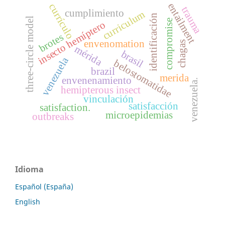
entailment
currículo
trauma
cumplimiento
curriculum
identificación
three-circle model
compromise
insecto hemíptero
brotes
envenomation
chagas
mérida
brasil
venezuela
belostomatidae
brazil
merida
envenenamiento
venezuela.
hemipterous insect
vinculación
satisfacción
satisfaction.
microepidemias
outbreaks
Idioma
Español (España)
English