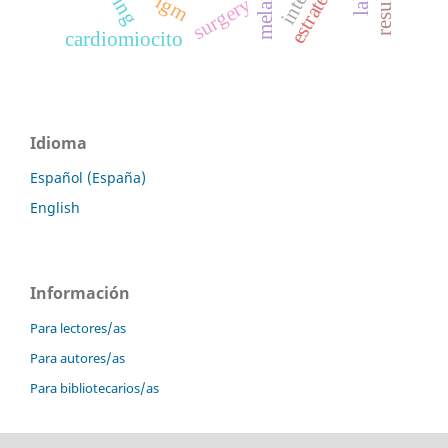
estrategias
igm
surgery
cardiomiocito
Idioma
Español (España)
English
Información
Para lectores/as
Para autores/as
Para bibliotecarios/as