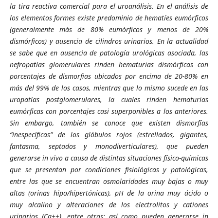
la tira reactiva comercial para el uroanálisis. En el análisis de
los elementos formes existe predominio de hematíes eumórficos
(generalmente más de 80% eumórficos y menos de 20%
dismórficos) y ausencia de cilindros urinarios. En la actualidad
se sabe que en ausencia de patología urológicas asociada, las
nefropatías glomerulares rinden hematurias dismórficas con
porcentajes de dismorfias ubicados por encima de 20-80% en
más del 99% de los casos, mientras que lo mismo sucede en las
uropatías postglomerulares, la cuales rinden hematurias
eumórficas con porcentajes casi superponibles a los anteriores.
Sin embargo, también se conoce que existen dismorfías
“inespecíficas” de los glóbulos rojos (estrellados, gigantes,
fantasma, septados y monodiverticulares), que pueden
generarse in vivo a causa de distintas situaciones físico-químicas
que se presentan por condiciones fisiológicas y patológicas,
entre las que se encuentran osmolaridades muy bajas o muy
altas (orinas hipo/hipertónicas), pH de la orina muy ácido o
muy alcalino y alteraciones de los electrolitos y cationes
urinarios (Ca++), entre otras; así como pueden generarse in