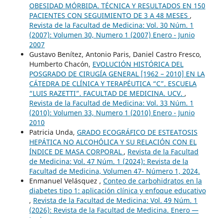
OBESIDAD MÓRBIDA. TÉCNICA Y RESULTADOS EN 150
PACIENTES CON SEGUIMIENTO DE 3 A 48 MESES
,
Revista de la Facultad de Medicina: Vol. 30 Núm. 1
(2007): Volumen 30, Numero 1 (2007) Enero - Junio
2007
Gustavo Benítez, Antonio Paris, Daniel Castro Fresco,
Humberto Chacón,
EVOLUCIÓN HISTÓRICA DEL
POSGRADO DE CIRUGÍA GENERAL [1962 – 2010] EN LA
CÁTEDRA DE CLÍNICA Y TERAPÉUTICA “C”. ESCUELA
“LUIS RAZETTI”. FACULTAD DE MEDICINA. UCV.
,
Revista de la Facultad de Medicina: Vol. 33 Núm. 1
(2010): Volumen 33, Numero 1 (2010) Enero - Junio
2010
Patricia Unda,
GRADO ECOGRÁFICO DE ESTEATOSIS
HEPÁTICA NO ALCOHÓLICA Y SU RELACIÓN CON EL
ÍNDICE DE MASA CORPORAL
,
Revista de la Facultad
de Medicina: Vol. 47 Núm. 1 (2024): Revista de la
Facultad de Medicina, Volumen 47- Número 1, 2024.
Enmanuel Velásquez ,
Conteo de carbohidratos en la
diabetes tipo 1: aplicación clínica y enfoque educativo
,
Revista de la Facultad de Medicina: Vol. 49 Núm. 1
(2026): Revista de la Facultad de Medicina. Enero —