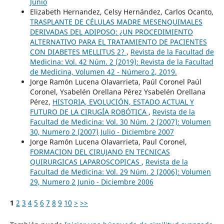
Junio
Elizabeth Hernandez, Celsy Hernández, Carlos Ocanto,
TRASPLANTE DE CÉLULAS MADRE MESENQUIMALES
DERIVADAS DEL ADIPOSO: ¿UN PROCEDIMIENTO
ALTERNATIVO PARA EL TRATAMIENTO DE PACIENTES
CON DIABETES MELLITUS 2?
,
Revista de la Facultad de
Medicina: Vol. 42 Núm. 2 (2019): Revista de la Facultad
de Medicina, Volumen 42 - Número 2, 2019.
Jorge Ramón Lucena Olavarrieta, Paúl Coronel Paúl
Coronel, Ysabelén Orellana Pérez Ysabelén Orellana
Pérez,
HISTORIA, EVOLUCIÓN, ESTADO ACTUAL Y
FUTURO DE LA CIRUGÍA ROBÓTICA
,
Revista de la
Facultad de Medicina: Vol. 30 Núm. 2 (2007): Volumen
30, Numero 2 (2007) Julio - Diciembre 2007
Jorge Ramón Lucena Olavarrieta, Paul Coronel,
FORMACION DEL CIRUJANO EN TECNICAS
QUIRURGICAS LAPAROSCOPICAS
,
Revista de la
Facultad de Medicina: Vol. 29 Núm. 2 (2006): Volumen
29, Numero 2 Junio - Diciembre 2006
1
2
3
4
5
6
7
8
9
10
>
>>