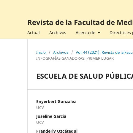
Revista de la Facultad de Med
Actual
Archivos
Acerca de
Directrices
Inicio
/
Archivos
/
Vol. 44 (2021): Revista de la Fa
INFOGRAFÍAS GANADORAS: PRIMER LUGAR
ESCUELA DE SALUD PÚBLIC
Enyerbert González
UCV
Joseline García
UCV
Franderly Uzcátegui