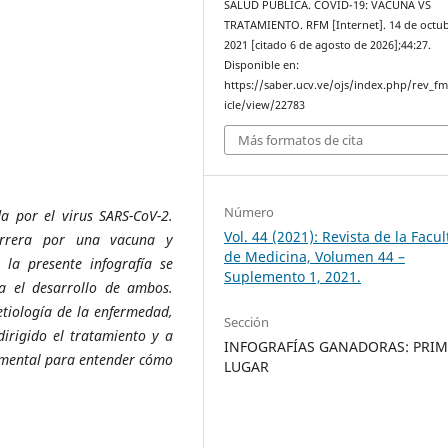
SALUD PÚBLICA. COVID-19: VACUNA VS
TRATAMIENTO. RFM [Internet]. 14 de octu
2021 [citado 6 de agosto de 2026];44:27.
Disponible en:
https://saber.ucv.ve/ojs/index.php/rev_f
icle/view/22783
Más formatos de cita
Número
a por el virus SARS-CoV-2.
Vol. 44 (2021): Revista de la Facu
arrera por una vacuna y
de Medicina, Volumen 44 –
 la presente infografía se
Suplemento 1, 2021.
a el desarrollo de ambos.
etiología de la enfermedad,
Sección
dirigido el tratamiento y a
INFOGRAFÍAS GANADORAS: PRI
damental para entender cómo
LUGAR