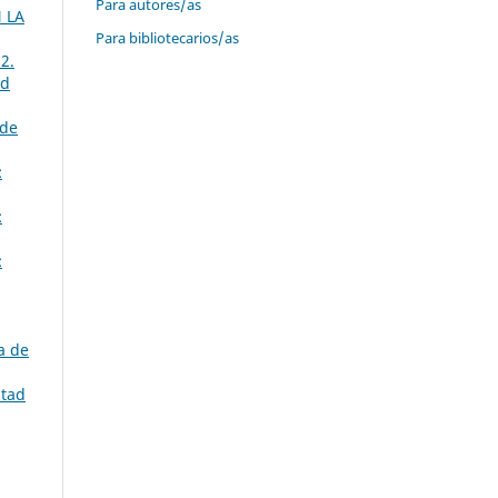
Para autores/as
 LA
Para bibliotecarios/as
2.
ad
 de
:
:
:
a de
ltad