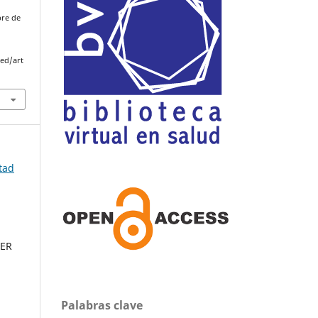
bre de
med/art
ltad
MER
Palabras clave