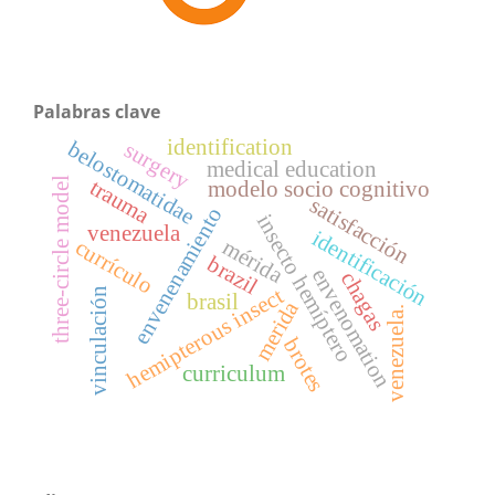
Palabras clave
identification
belostomatidae
surgery
medical education
trauma
three-circle model
modelo socio cognitivo
satisfacción
envenenamiento
insecto hemíptero
venezuela
identificación
mérida
currículo
brazil
envenomation
chagas
hemipterous insect
vinculación
brasil
merida
venezuela.
brotes
curriculum