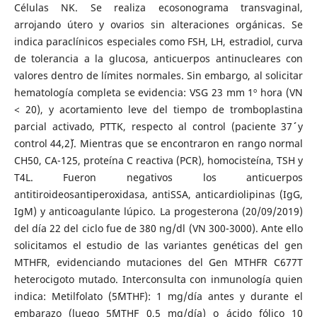
Células NK. Se realiza ecosonograma transvaginal,
arrojando útero y ovarios sin alteraciones orgánicas. Se
indica paraclínicos especiales como FSH, LH, estradiol, curva
de tolerancia a la glucosa, anticuerpos antinucleares con
valores dentro de límites normales. Sin embargo, al solicitar
hematología completa se evidencia: VSG 23 mm 1º hora (VN
< 20), y acortamiento leve del tiempo de tromboplastina
parcial activado, PTTK, respecto al control (paciente 37´´ y
control 44,2´´). Mientras que se encontraron en rango normal
CH50, CA-125, proteína C reactiva (PCR), homocisteína, TSH y
T4L. Fueron negativos los anticuerpos
antitiroideosantiperoxidasa, antiSSA, anticardiolipinas (IgG,
IgM) y anticoagulante lúpico. La progesterona (20/09/2019)
del día 22 del ciclo fue de 380 ng/dl (VN 300-3000). Ante ello
solicitamos el estudio de las variantes genéticas del gen
MTHFR, evidenciando mutaciones del Gen MTHFR C677T
heterocigoto mutado. Interconsulta con inmunología quien
indica: Metilfolato (5´MTHF): 1 mg/día antes y durante el
embarazo (luego 5´MTHF 0,5 mg/día) o ácido fólico 10