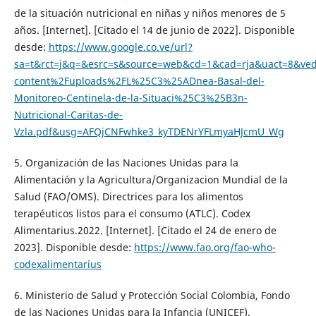
de la situación nutricional en niñas y niños menores de 5
años. [Internet]. [Citado el 14 de junio de 2022]. Disponible
desde:
https://www.google.co.ve/url?
sa=t&rct=j&q=&esrc=s&source=web&cd=1&cad=rja&uact=8&
content%2Fuploads%2FL%25C3%25ADnea-Basal-del-
Monitoreo-Centinela-de-la-Situaci%25C3%25B3n-
Nutricional-Caritas-de-
Vzla.pdf&usg=AFQjCNFwhke3_kyTDENrYFLmyaHJcmU_Wg
5. Organización de las Naciones Unidas para la
Alimentación y la Agricultura/Organizacion Mundial de la
Salud (FAO/OMS). Directrices para los alimentos
terapéuticos listos para el consumo (ATLC). Codex
Alimentarius.2022. [Internet]. [Citado el 24 de enero de
2023]. Disponible desde:
https://www.fao.org/fao-who-
codexalimentarius
6. Ministerio de Salud y Protección Social Colombia, Fondo
de las Naciones Unidas para la Infancia (UNICEF).