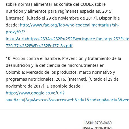
sobre normas alimentarias comité del CODEX sobre
nutrición y alimentos para regímenes especiales. 2015.
[Internet]. [Citado el 29 de noviembre de 2017]. Disponible
desde:
http://www.fao.org/fao-who-codexalimentarius/sh-
proxy/fr/?
lnk=1&url=https%253A%252F%252Fworkspace.fao.org%252Fsi
720-37%252FWD%252Fnf37_8s.pdf
10. Acción contra el hambre. Prevención y tratamiento de la
desnutrición y la deficiencia de micronutrientes en
Colombia: Mercado de los productos, marco normativo y
programas nutricionales. 2016. [Internet]. [Citado el 29 de
noviembre de 2017]. Disponible desde:
https://www.google.co.ve/url?
sa=t&rct=j&q=&esrc=s&source=web&cd=1&cad=rja&uact=8&ve