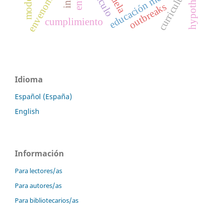
hypothermia
envenomation
educación médica
curriculum
outbreaks
cumplimiento
Idioma
Español (España)
English
Información
Para lectores/as
Para autores/as
Para bibliotecarios/as