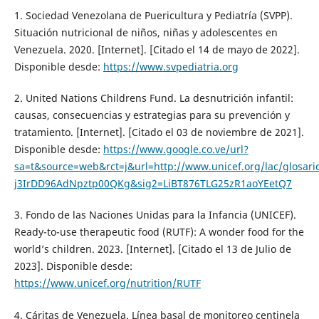
1. Sociedad Venezolana de Puericultura y Pediatría (SVPP).
Situación nutricional de niños, niñas y adolescentes en
Venezuela. 2020. [Internet]. [Citado el 14 de mayo de 2022].
Disponible desde:
https://www.svpediatria.org
2. United Nations Childrens Fund. La desnutrición infantil:
causas, consecuencias y estrategias para su prevención y
tratamiento. [Internet]. [Citado el 03 de noviembre de 2021].
Disponible desde:
https://www.google.co.ve/url?
sa=t&source=web&rct=j&url=http://www.unicef.org/lac/glo
j3IrDD96AdNpztp00QKg&sig2=LiBT876TLG25zR1aoYEetQ7
3. Fondo de las Naciones Unidas para la Infancia (UNICEF).
Ready-to-use therapeutic food (RUTF): A wonder food for the
world’s children. 2023. [Internet]. [Citado el 13 de Julio de
2023]. Disponible desde:
https://www.unicef.org/nutrition/RUTF
4. Cáritas de Venezuela. Línea basal de monitoreo centinela