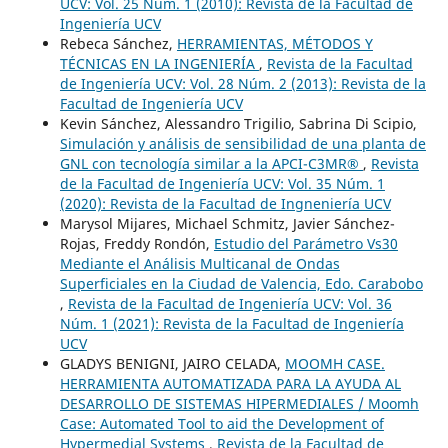
UCV: Vol. 25 Núm. 1 (2010): Revista de la Facultad de
Ingeniería UCV
Rebeca Sánchez,
HERRAMIENTAS, MÉTODOS Y
TÉCNICAS EN LA INGENIERÍA
,
Revista de la Facultad
de Ingeniería UCV: Vol. 28 Núm. 2 (2013): Revista de la
Facultad de Ingeniería UCV
Kevin Sánchez, Alessandro Trigilio, Sabrina Di Scipio,
Simulación y análisis de sensibilidad de una planta de
GNL con tecnología similar a la APCI-C3MR®
,
Revista
de la Facultad de Ingeniería UCV: Vol. 35 Núm. 1
(2020): Revista de la Facultad de Ingneniería UCV
Marysol Mijares, Michael Schmitz, Javier Sánchez-
Rojas, Freddy Rondón,
Estudio del Parámetro Vs30
Mediante el Análisis Multicanal de Ondas
Superficiales en la Ciudad de Valencia, Edo. Carabobo
,
Revista de la Facultad de Ingeniería UCV: Vol. 36
Núm. 1 (2021): Revista de la Facultad de Ingeniería
UCV
GLADYS BENIGNI, JAIRO CELADA,
MOOMH CASE.
HERRAMIENTA AUTOMATIZADA PARA LA AYUDA AL
DESARROLLO DE SISTEMAS HIPERMEDIALES / Moomh
Case: Automated Tool to aid the Development of
Hypermedial Systems
,
Revista de la Facultad de