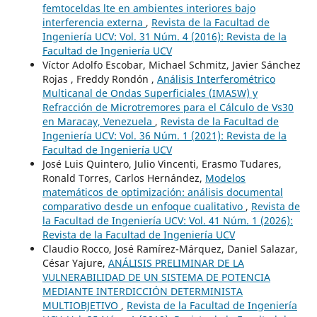
femtoceldas lte en ambientes interiores bajo
interferencia externa
,
Revista de la Facultad de
Ingeniería UCV: Vol. 31 Núm. 4 (2016): Revista de la
Facultad de Ingeniería UCV
Víctor Adolfo Escobar, Michael Schmitz, Javier Sánchez
Rojas , Freddy Rondón ,
Análisis Interferométrico
Multicanal de Ondas Superficiales (IMASW) y
Refracción de Microtremores para el Cálculo de Vs30
en Maracay, Venezuela
,
Revista de la Facultad de
Ingeniería UCV: Vol. 36 Núm. 1 (2021): Revista de la
Facultad de Ingeniería UCV
José Luis Quintero, Julio Vincenti, Erasmo Tudares,
Ronald Torres, Carlos Hernández,
Modelos
matemáticos de optimización: análisis documental
comparativo desde un enfoque cualitativo
,
Revista de
la Facultad de Ingeniería UCV: Vol. 41 Núm. 1 (2026):
Revista de la Facultad de Ingeniería UCV
Claudio Rocco, José Ramírez-Márquez, Daniel Salazar,
César Yajure,
ANÁLISIS PRELIMINAR DE LA
VULNERABILIDAD DE UN SISTEMA DE POTENCIA
MEDIANTE INTERDICCIÓN DETERMINISTA
MULTIOBJETIVO
,
Revista de la Facultad de Ingeniería