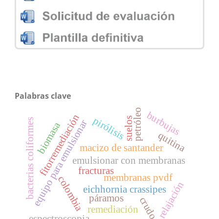
Palabras clave
petróleo
burbujas
fitorremediación
pirólisis
suelos
bacterias coliformes
equipo para emulsionar
biomasa
quitina
macizo de santander
emulsionar con membranas
fracturas
membranas pvdf
colombia
relajación
eichhornia crassipes
páramos
crudo
remediación
espectroscopia