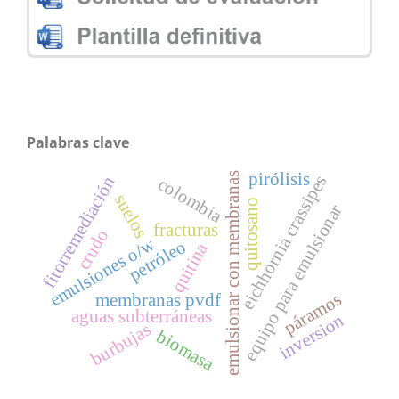
Palabras clave
pirólisis
emulsionar con membranas
eichhornia crassipes
fitorremediación
colombia
suelos
quitosano
equipo para emulsionar
fracturas
crudo
emulsiones o/w
petróleo
quitina
páramos
membranas pvdf
aguas subterráneas
inversion
burbujas
biomasa