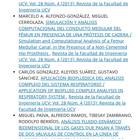
UCV: Vol. 28 Núm. 4 (2013): Revista de la Facultad de
Ingeniería UCV
MARCELO A. ALFONZO-GONZÁLEZ, MIGUEL
CERROLAZA,
SIMULACIÓN Y ANÁLISIS
COMPUTACIONAL DEL CONDUCTO MEDULAR DEL
FÉMUR EN PRESENCIA DE UNA PRÓTESIS DE CADERA /
Simulation and Computational Analysis of a Femur
Medullar Canal, in the Presence of a Non-Cemented
Hip Prosthesis
,
Revista de la Facultad de Ingeniería
UCV: Vol. 28 Núm. 4 (2013): Revista de la Facultad de
Ingeniería UCV
CARLOS GONZÁLEZ, KLEYDIS SUÁREZ, GUSTAVO
SÁNCHEZ,
APLICACIÓN BIOFLUIDICA DEL ANÁLISIS
COMPLEJO DEL SISTEMA RESPIRATORIO /
APPLICATION OF BIOFLUID COMPLEX ANALYSIS IN
RESPIRATORY SYSTEM
,
Revista de la Facultad de
Ingeniería UCV: Vol. 28 Núm. 4 (2013): Revista de la
Facultad de Ingeniería UCV
MIGUEL PAIVA, ALFREDO RAMOS, TIBISAY ZAMBRANO,
RODOLFO BERRÍOS,
ANÁLISIS FLUIDO-DINÁMICO
BIDIMENSIONAL DE LOS GASES QUE PASAN A TRAVÉS
DE DOS VÁLVULAS DE CONTROL EN LA LÍNEA DE