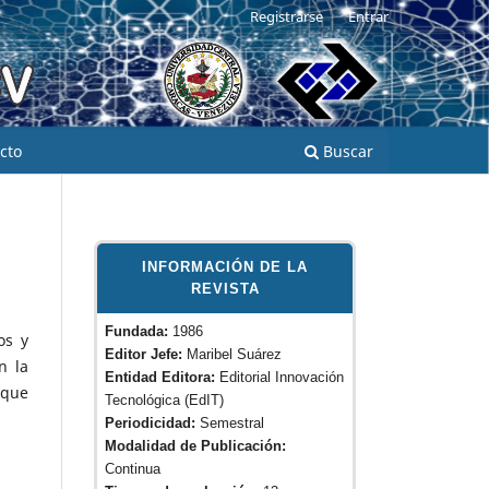
Registrarse
Entrar
cto
Buscar
INFORMACIÓN DE LA
REVISTA
Fundada:
1986
os y
Editor Jefe:
Maribel Suárez
n la
Entidad Editora:
Editorial Innovación
 que
Tecnológica (EdIT)
Periodicidad:
Semestral
Modalidad de Publicación:
Continua