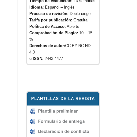
Tiempo de evaluación:
13 semanas
Idioma:
Español – Inglés
Proceso de revisión:
Doble ciego
Tarifa por publicación:
Gratuita
Política de Acceso:
Abierto
Comprobación de Plagio:
10 – 15
%
Derechos de autor:
CC-BY-NC-ND
4.0
e-ISSN:
2443-4477
PLANTILLAS DE LA REVISTA