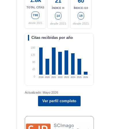
21
60
TOTAL CITAS
ÍNDICE H
ÍNDICE I10
738
14
19
desde 2021
desde 2021
desde 2021
Citas recibidas por año
180
135
90
45
0
2019
2020
2021
2022
2023
2024
2025
2026
Actualizado: Mayo 2026
Ver perfil completo