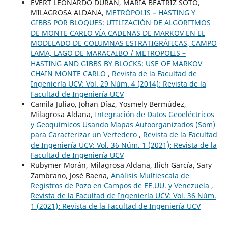
EVERT LEONARDO DURÁN, MARÍA BEATRIZ SOTO,
MILAGROSA ALDANA,
METRÓPOLIS – HASTING Y
GIBBS POR BLOQUES: UTILIZACIÓN DE ALGORITMOS
DE MONTE CARLO VÍA CADENAS DE MARKOV EN EL
MODELADO DE COLUMNAS ESTRATIGRÁFICAS, CAMPO
LAMA, LAGO DE MARACAIBO / METROPOLIS –
HASTING AND GIBBS BY BLOCKS: USE OF MARKOV
CHAIN MONTE CARLO
,
Revista de la Facultad de
Ingeniería UCV: Vol. 29 Núm. 4 (2014): Revista de la
Facultad de Ingeniería UCV
Camila Juliao, Johan Díaz, Yosmely Bermúdez,
Milagrosa Aldana,
Integración de Datos Geoeléctricos
y Geoquímicos Usando Mapas Autoorganizados (Som)
para Caracterizar un Vertedero
,
Revista de la Facultad
de Ingeniería UCV: Vol. 36 Núm. 1 (2021): Revista de la
Facultad de Ingeniería UCV
Rubymer Morán, Milagrosa Aldana, Ilich García, Sary
Zambrano, José Baena,
Análisis Multiescala de
Registros de Pozo en Campos de EE.UU. y Venezuela
,
Revista de la Facultad de Ingeniería UCV: Vol. 36 Núm.
1 (2021): Revista de la Facultad de Ingeniería UCV