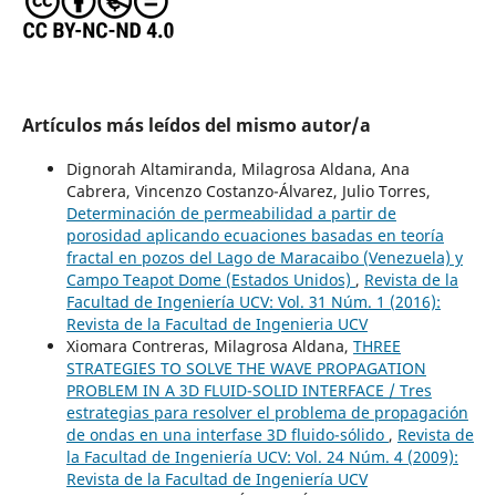
Artículos más leídos del mismo autor/a
Dignorah Altamiranda, Milagrosa Aldana, Ana
Cabrera, Vincenzo Costanzo-Álvarez, Julio Torres,
Determinación de permeabilidad a partir de
porosidad aplicando ecuaciones basadas en teoría
fractal en pozos del Lago de Maracaibo (Venezuela) y
Campo Teapot Dome (Estados Unidos)
,
Revista de la
Facultad de Ingeniería UCV: Vol. 31 Núm. 1 (2016):
Revista de la Facultad de Ingenieria UCV
Xiomara Contreras, Milagrosa Aldana,
THREE
STRATEGIES TO SOLVE THE WAVE PROPAGATION
PROBLEM IN A 3D FLUID-SOLID INTERFACE / Tres
estrategias para resolver el problema de propagación
de ondas en una interfase 3D fluido-sólido
,
Revista de
la Facultad de Ingeniería UCV: Vol. 24 Núm. 4 (2009):
Revista de la Facultad de Ingeniería UCV