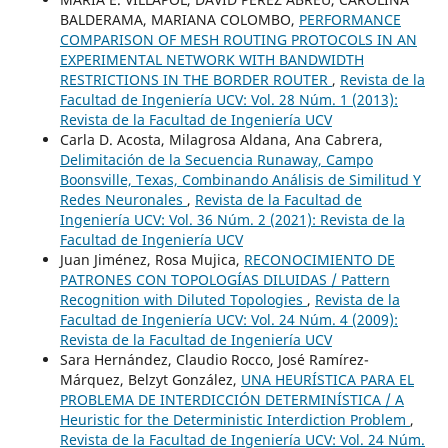
BALDERAMA, MARIANA COLOMBO,
PERFORMANCE
COMPARISON OF MESH ROUTING PROTOCOLS IN AN
EXPERIMENTAL NETWORK WITH BANDWIDTH
RESTRICTIONS IN THE BORDER ROUTER
,
Revista de la
Facultad de Ingeniería UCV: Vol. 28 Núm. 1 (2013):
Revista de la Facultad de Ingeniería UCV
Carla D. Acosta, Milagrosa Aldana, Ana Cabrera,
Delimitación de la Secuencia Runaway, Campo
Boonsville, Texas, Combinando Análisis de Similitud Y
Redes Neuronales
,
Revista de la Facultad de
Ingeniería UCV: Vol. 36 Núm. 2 (2021): Revista de la
Facultad de Ingeniería UCV
Juan Jiménez, Rosa Mujica,
RECONOCIMIENTO DE
PATRONES CON TOPOLOGÍAS DILUIDAS / Pattern
Recognition with Diluted Topologies
,
Revista de la
Facultad de Ingeniería UCV: Vol. 24 Núm. 4 (2009):
Revista de la Facultad de Ingeniería UCV
Sara Hernández, Claudio Rocco, José Ramírez-
Márquez, Belzyt González,
UNA HEURÍSTICA PARA EL
PROBLEMA DE INTERDICCIÓN DETERMINÍSTICA / A
Heuristic for the Deterministic Interdiction Problem
,
Revista de la Facultad de Ingeniería UCV: Vol. 24 Núm.