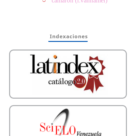
camarón (l.vannamei)
Indexaciones